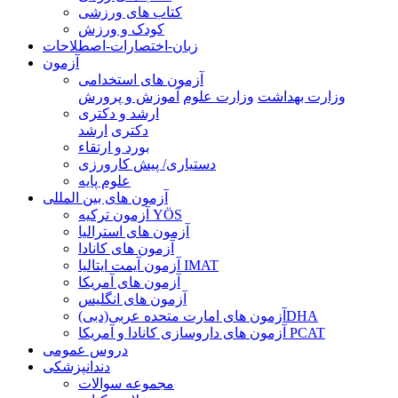
کتاب های ورزشی
کودک و ورزش
زبان-اختصارات-اصطلاحات
آزمون
آزمون های استخدامی
وزارت بهداشت
وزارت علوم
آموزش و پرورش
ارشد و دکتری
دکتری
ارشد
بورد و ارتقاء
دستیاری/ پیش کارورزی
علوم پایه
آزمون های بین المللی
آزمون تركيه YÖS
آزمون های استرالیا
آزمون های کانادا
آزمون آیمت ایتالیا IMAT
آزمون های آمریکا
آزمون های انگلیس
آزمون های امارت متحده عربی(دبی)DHA
آزمون های داروسازی کانادا و آمریکا PCAT
دروس عمومی
دندانپزشکی
مجموعه سوالات