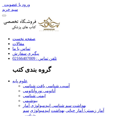
ورود یا عضویت
سبد خرید
صفحه نخست
مقالات
تماس با ما
پیگیری سفارش
تلفن تماس : 02166407009
گروه بندی کتب
علوم پایه
آسیب شناسی بافت شناسی
آناتومی نوروآناتومی
ایمنی شناسی
بیوشیمی
بهداشت سم شناسی اپیدمیولوژی آمار
آمار زیستی/ آمار حیاتی
بهداشت
اپیدمیولوژی
سم
شناسی