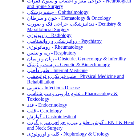
جراحی مغز و اعصاب و ستون فقرات - Neurological
and Spine Surgery
چشم پزشکی - Ophthalmology
خون و سرطان - Hematology & Oncology
دندانپزشکی، جراحی فک و صورت - Dentistry &
Maxillofacial Surgery
رادیولوژی - Radiology
روانپزشکی و روانشناسی - Psychiatry
روماتولوژی - Rheumatology
ریه و تنفس - Respiratory
زنان و زایمان - Obstetric, Gynecology & Infertility
زیست و ژنتیک - Genetic & Biotechnology
طب داخلی - Internal Medicine
طب فیزیکی و توانبخشی - Physical Medicine and
Rehabilitation
عفونی - Infectious Disease
علوم دارویی و سم شناسی - Pharmacology &
Toxicology
غدد - Endocrinology
قلب - Cardiology
گوارش - Gastrointestinal
گوش، حلق، بینی و جراحی سر و گردن - ENT & Head
and Neck Surgery
کلیه و اورولوژی - Nephrology & Urology