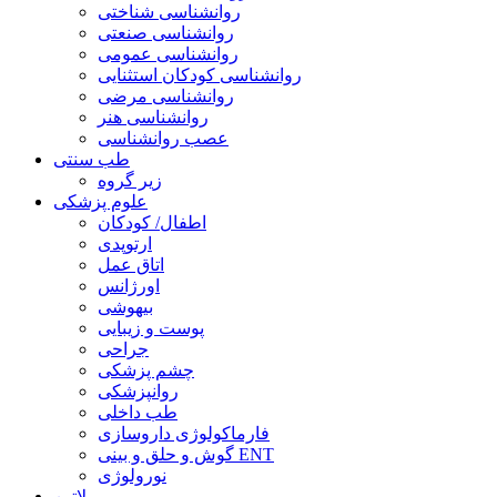
روانشناسی شناختی
روانشناسی صنعتی
روانشناسی عمومی
روانشناسی کودکان استثنایی
روانشناسی مرضی
روانشناسی هنر
عصب روانشناسی
طب سنتی
زیر گروه
علوم پزشکی
اطفال/ کودکان
ارتوپدی
اتاق عمل
اورژانس
بیهوشی
پوست و زیبایی
جراحی
چشم پزشکی
روانپزشکی
طب داخلی
فارماکولوژی داروسازی
گوش و حلق و بینی ENT
نورولوژی
لاتین