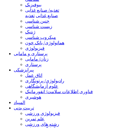
بیوفیزیک
تغذیه/ صنایع غذایی
صنایع غذایی
تغذیه
جنین شناسی
زیست شناسی
ژنتیک
میکروب شناسی
هماتولوژی/ بانک خون
فیزیولوژی
پرستاری و مامایی
زنان/ مامایی
پرستاری
پیراپزشکی
اتاق عمل
رادیولوژی/ پرتونگاری
علوم آزمایشگاهی
فناوری اطلاعات سلامت/ انفورماتیک
هوشبری
المپیاد
تربیت بدنی
فیزیولوژی ورزشی
علم تمرین
رشته های ورزشی