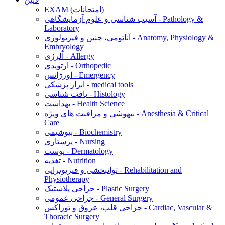
EXAM (امتحانات)
آسیب شناسی و علوم آزمایشگاهی - Pathology &
Laboratory
آناتومی، جنین و فیزیولوژی - Anatomy, Physiology &
Embryology
آلرژی - Allergy
ارتوپدی - Orthopedic
اورژانس - Emergency
ابزار پزشکی - medical tools
بافت شناسی - Histology
بهداشت - Health Science
بیهوشی و مراقبت های ویژه - Anesthesia & Critical
Care
بیوشیمی - Biochemistry
پرستاری - Nursing
پوست - Dermatology
تغذیه - Nutrition
توانبخشی و فیزیوتراپی - Rehabilitation and
Physiotherapy
جراحی پلاستیک - Plastic Surgery
جراحی عمومی - General Surgery
جراحی قلب، عروق و توراکس - Cardiac, Vascular &
Thoracic Surgery