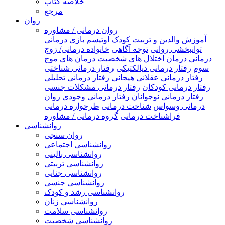
خلاصه کتاب
مرجع
روان
روان درمانی / مشاوره
آموزش والدین و تربیت کودک
اوتیسم
بازی درمانی
توانبخشی روانی
توجه آگاهی
خانواده درمانی/ زوج
درمانی
درمان اختلال های شخصیت
درمان های موج
سوم
رفتار درمانی دیالکتیکی
رفتار درمانی شناختی
رفتار درمانی عقلانی هیجانی
رفتار درمانی تحلیلی
رفتار درمانی کودکان
رفتار درمانی مشکلات جنسی
رفتار درمانی نوجوانان
رفتار درمانی وجودی
روان
درمانی وسواس
شناخت درمانی
طرحواره درمانی
فراشناخت درمانی
گروه درمانی / مشاوره
روانشناسی
روان سنجی
روانشناسی اجتماعی
روانشناسی بالینی
روانشناسی تربیتی
روانشناسی جنایی
روانشناسی جنسی
روانشناسی رشد و کودک
روانشناسی زنان
روانشناسی سلامت
روانشناسی شخصیت