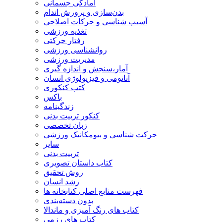
آمادگی جسمانی
بدن‌سازی و پرورش اندام
آسیب شناسی و حرکات اصلاحی
تغذیه ورزشی
رفتار حرکتی
روانشناسی ورزشی
مدیریت ورزشی
آمار،سنجش و اندازه گیری
آناتومی و فیزیولوژی انسان
کتب کنکوری
باکس
زندگینامه
کنکور تربیت بدنی
زبان تخصصی
حرکت شناسی و بیومکانیک ورزشی
سایر
تربیت بدنی
کتاب داستان تصویری
روش تحقیق
رشد انسان
فهرست منابع اصلی کتابخانه ها
بدون دسته‌بندی
کتاب های رنگ آمیزی و ماندالا
کتاب های رزمی