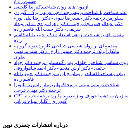
حسین زارع
آزمون های روان شناختیدکتر ندا گلچینی
علم شناخت یا شناخت پژوهی جلد 2جی فریدن برگ - گوردن
سیلورمن ترجمه دکتر حمیدرضا نقوی - دکتر رضا نیلی پور -
دکتر عبدالرحمن نجل رحیم - دکتر زهرا مرادی - دکتر ونداد
شریفی - دکتر حبیب الله قاسم زاده
مقدمه ای بر شناخت پژوهی استعاره دکتر حبیب الله قاسم
زاده
مقدمه ای بر روان شناسی شناختی کاربردیدیوید گروم -
مایکل آیزنک ترجمه دکتر حسین زارع - دکتر سید مرتضی
نظری
روان شناسی شناختی جلد1بروس گلدستاین ترجمه دکتر جواد
حاتمی - دکتر آرش منجم - دکتر احمد شاهواروقی
زبان و شناختالکساندر رومانویچ لوریا ترجمه دکتر حبیب الله
قاسم زاده
شناخت درمانی مبتنی بر محاکمهایریزمار رایس د. الیویرا
ترجمه دکتر مهدی فرجی
CBT به زبان سادهنینا جوزف ویتز - دیوید مایرن ترجمه حسام
گودرزی - گلناز سیاح قربانی
درباره انتشارات جعفری نوین