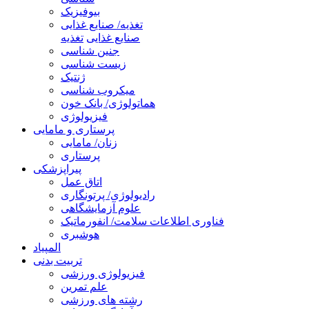
بیوفیزیک
تغذیه/ صنایع غذایی
صنایع غذایی
تغذیه
جنین شناسی
زیست شناسی
ژنتیک
میکروب شناسی
هماتولوژی/ بانک خون
فیزیولوژی
پرستاری و مامایی
زنان/ مامایی
پرستاری
پیراپزشکی
اتاق عمل
رادیولوژی/ پرتونگاری
علوم آزمایشگاهی
فناوری اطلاعات سلامت/ انفورماتیک
هوشبری
المپیاد
تربیت بدنی
فیزیولوژی ورزشی
علم تمرین
رشته های ورزشی