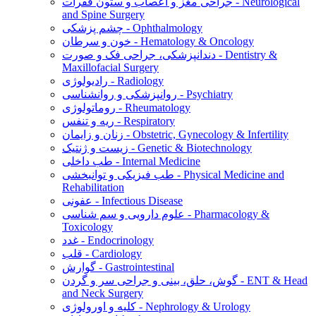
جراحی مغز و اعصاب و ستون فقرات - Neurological
and Spine Surgery
چشم پزشکی - Ophthalmology
خون و سرطان - Hematology & Oncology
دندانپزشکی، جراحی فک و صورت - Dentistry &
Maxillofacial Surgery
رادیولوژی - Radiology
روانپزشکی و روانشناسی - Psychiatry
روماتولوژی - Rheumatology
ریه و تنفس - Respiratory
زنان و زایمان - Obstetric, Gynecology & Infertility
زیست و ژنتیک - Genetic & Biotechnology
طب داخلی - Internal Medicine
طب فیزیکی و توانبخشی - Physical Medicine and
Rehabilitation
عفونی - Infectious Disease
علوم دارویی و سم شناسی - Pharmacology &
Toxicology
غدد - Endocrinology
قلب - Cardiology
گوارش - Gastrointestinal
گوش، حلق، بینی و جراحی سر و گردن - ENT & Head
and Neck Surgery
کلیه و اورولوژی - Nephrology & Urology