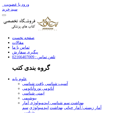
ورود یا عضویت
سبد خرید
صفحه نخست
مقالات
تماس با ما
پیگیری سفارش
تلفن تماس : 02166407009
گروه بندی کتب
علوم پایه
آسیب شناسی بافت شناسی
آناتومی نوروآناتومی
ایمنی شناسی
بیوشیمی
بهداشت سم شناسی اپیدمیولوژی آمار
آمار زیستی/ آمار حیاتی
بهداشت
اپیدمیولوژی
سم
شناسی