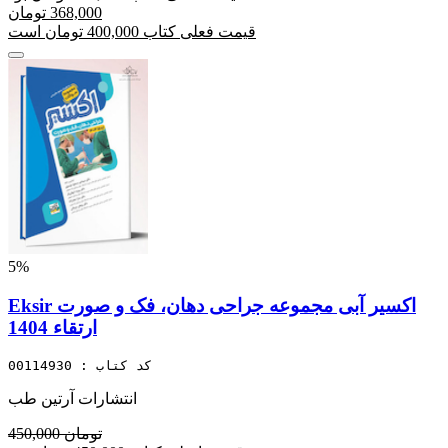
368,000 تومان
قیمت فعلی کتاب 400,000 تومان است
5%
Eksir اکسیر آبی مجموعه جراحی دهان، فک و صورت
ارتقاء 1404
کد کتاب : 00114930
انتشارات آرتین طب
450,000 تومان