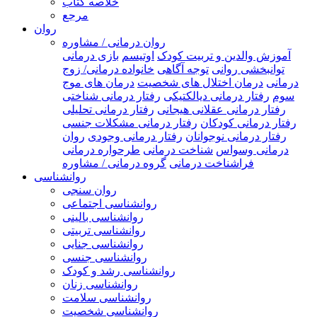
خلاصه کتاب
مرجع
روان
روان درمانی / مشاوره
آموزش والدین و تربیت کودک
اوتیسم
بازی درمانی
توانبخشی روانی
توجه آگاهی
خانواده درمانی/ زوج
درمانی
درمان اختلال های شخصیت
درمان های موج
سوم
رفتار درمانی دیالکتیکی
رفتار درمانی شناختی
رفتار درمانی عقلانی هیجانی
رفتار درمانی تحلیلی
رفتار درمانی کودکان
رفتار درمانی مشکلات جنسی
رفتار درمانی نوجوانان
رفتار درمانی وجودی
روان
درمانی وسواس
شناخت درمانی
طرحواره درمانی
فراشناخت درمانی
گروه درمانی / مشاوره
روانشناسی
روان سنجی
روانشناسی اجتماعی
روانشناسی بالینی
روانشناسی تربیتی
روانشناسی جنایی
روانشناسی جنسی
روانشناسی رشد و کودک
روانشناسی زنان
روانشناسی سلامت
روانشناسی شخصیت