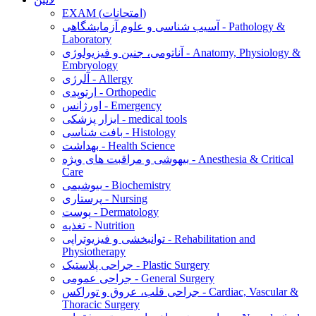
EXAM (امتحانات)
آسیب شناسی و علوم آزمایشگاهی - Pathology &
Laboratory
آناتومی، جنین و فیزیولوژی - Anatomy, Physiology &
Embryology
آلرژی - Allergy
ارتوپدی - Orthopedic
اورژانس - Emergency
ابزار پزشکی - medical tools
بافت شناسی - Histology
بهداشت - Health Science
بیهوشی و مراقبت های ویژه - Anesthesia & Critical
Care
بیوشیمی - Biochemistry
پرستاری - Nursing
پوست - Dermatology
تغذیه - Nutrition
توانبخشی و فیزیوتراپی - Rehabilitation and
Physiotherapy
جراحی پلاستیک - Plastic Surgery
جراحی عمومی - General Surgery
جراحی قلب، عروق و توراکس - Cardiac, Vascular &
Thoracic Surgery