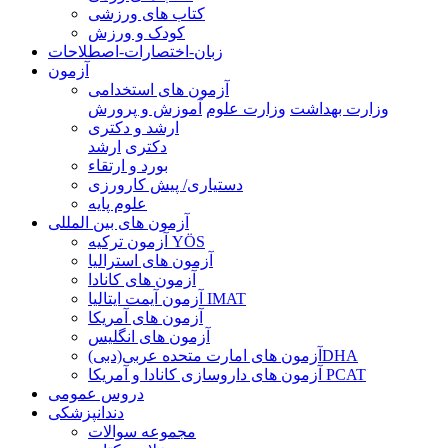
کتاب های ورزشی
کودک و ورزش
زبان-اختصارات-اصطلاحات
آزمون
آزمون های استخدامی
وزارت بهداشت
وزارت علوم
آموزش و پرورش
ارشد و دکتری
دکتری
ارشد
بورد و ارتقاء
دستیاری/ پیش کارورزی
علوم پایه
آزمون های بین المللی
آزمون تركيه YÖS
آزمون های استرالیا
آزمون های کانادا
آزمون آیمت ایتالیا IMAT
آزمون های آمریکا
آزمون های انگلیس
آزمون های امارت متحده عربی(دبی)DHA
آزمون های داروسازی کانادا و آمریکا PCAT
دروس عمومی
دندانپزشکی
مجموعه سوالات