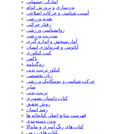
آمادگی جسمانی
بدن‌سازی و پرورش اندام
آسیب شناسی و حرکات اصلاحی
تغذیه ورزشی
رفتار حرکتی
روانشناسی ورزشی
مدیریت ورزشی
آمار،سنجش و اندازه گیری
آناتومی و فیزیولوژی انسان
کتب کنکوری
باکس
زندگینامه
کنکور تربیت بدنی
زبان تخصصی
حرکت شناسی و بیومکانیک ورزشی
سایر
تربیت بدنی
کتاب داستان تصویری
روش تحقیق
رشد انسان
فهرست منابع اصلی کتابخانه ها
بدون دسته‌بندی
کتاب های رنگ آمیزی و ماندالا
کتاب های رزمی