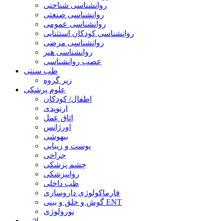
روانشناسی شناختی
روانشناسی صنعتی
روانشناسی عمومی
روانشناسی کودکان استثنایی
روانشناسی مرضی
روانشناسی هنر
عصب روانشناسی
طب سنتی
زیر گروه
علوم پزشکی
اطفال/ کودکان
ارتوپدی
اتاق عمل
اورژانس
بیهوشی
پوست و زیبایی
جراحی
چشم پزشکی
روانپزشکی
طب داخلی
فارماکولوژی داروسازی
گوش و حلق و بینی ENT
نورولوژی
لاتین