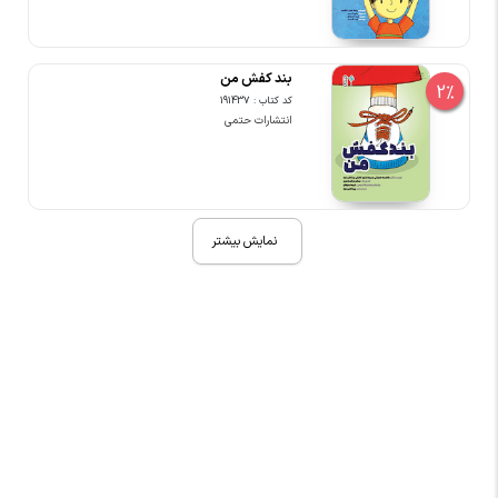
بند کفش من
2%
کد کتاب : 191437
انتشارات حتمی
نمایش بیشتر