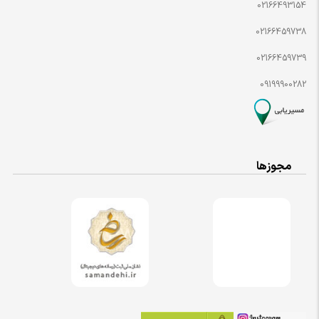
02166493154
02166459738
02166459739
09199900282
مجوزها