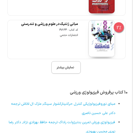
مبانی ژنتیک در علوم ورزشی و تندرستی
2%
کد کتاب : 191864
انتشارات حتمی
نمایش بیشتر
10 کتاب پرفروش فیزیولوژی ورزشی
مبنای نوروفیزیولوژیکی کنترل حرکتیتارکشوار سینگ, مارک ال.لاتاش ترجمه
دکتر علی حسین ناصری
فیزیولوژی ورزش تمرین بدنیژولت راداک ترجمه حافظ بهزادی نژاد, دکتر رضا
نوری, محسن بهبودی