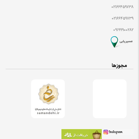
02166459738
02166459739
09199900282
مجوزها