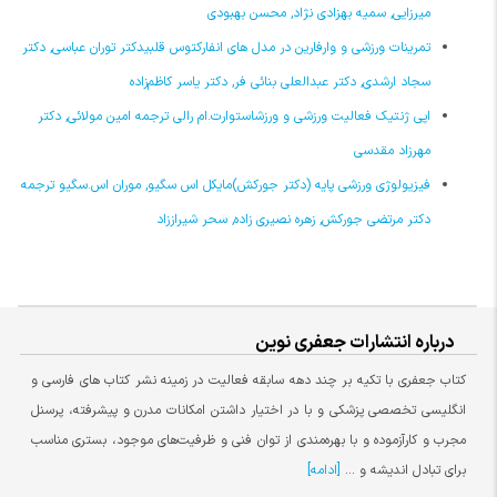
میرزایی, سمیه بهزادی نژاد, محسن بهبودی
تمرینات ورزشی و وارفارین در مدل‏ های انفارکتوس ‏قلبیدکتر توران عباسی, دکتر
سجاد ارشدی, دکتر عبدالعلی بنائی فر, دکتر یاسر کاظم‌زاده
اپی ژنتیک فعالیت ورزشی و ورزشاستوارت.ام رالی ترجمه امین مولائی, دکتر
مهرزاد مقدسی
فیزیولوژی ورزشی پایه (دکتر جورکش)مایکل اس سگیو, موران اس.سگیو ترجمه
دکتر مرتضی جورکش, زهره نصیری زاده, سحر شیراززاد
درباره انتشارات جعفری نوین
کتاب جعفری با تکیه بر چند دهه سابقه فعالیت در زمینه نشر کتاب های فارسی و
انگلیسی تخصصی پزشکی و با در اختیار داشتن امکانات مدرن و پیشرفته، پرسنل
مجرب و کارآزموده و با بهره‌مندی از توان فنی و ظرفیت‌های موجود، بستری مناسب
برای تبادل اندیشه و ...
[ادامه]