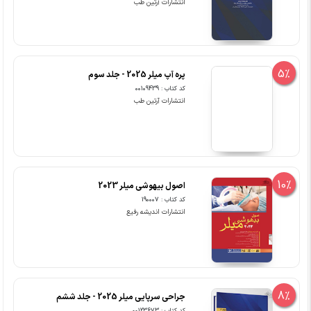
انتشارات آرتین طب
5%
پره آپ میلر 2025 - جلد سوم
کد کتاب : 00109439
انتشارات آرتین طب
10%
اصول بیهوشی میلر 2023
کد کتاب : 190007
انتشارات اندیشه رفیع
8%
جراحی سرپایی میلر 2025 - جلد ششم