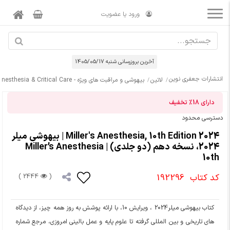
ورود یا عضویت
آخرین بروزرسانی شنبه 1405/05/17
انتشارات جعفری نوین
لاتین
بیهوشی و مراقبت های ویژه - Anesthesia & Critical Care
دارای
18%
تخفیف
دسترسی محدود
Miller's Anesthesia, 10th Edition 2024 | بیهوشی میلر
2024، نسخه دهم (دو جلدی) | Miller’s Anesthesia
10th
کد کتاب
192296
2444 )
(
کتاب بیهوشی میلر2024 ، ویرایش 10، با ارائه پوشش به روز همه چیز، از دیدگاه
های تاریخی و بین المللی گرفته تا علوم پایه و عمل بالینی امروزی، مرجع شماره