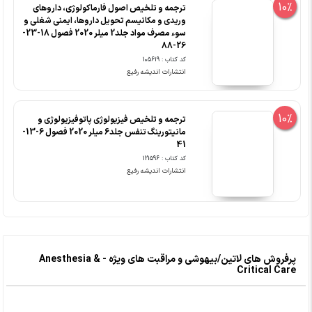
10%
ترجمه و تلخیص اصول فارماکولوژی، داروهای
وریدی و مکانیسم تحویل داروها، ایمنی شغلی و
سوء مصرف مواد جلد2 میلر 2020 فصول 18-23-
26-88
کد کتاب : 105619
انتشارات اندیشه رفیع
10%
ترجمه و تلخیص فیزیولوژی پاتوفیزیولوژی و
مانیتورینگ تنفس جلد6 میلر 2020 فصول 6-13-
41
کد کتاب : 121596
انتشارات اندیشه رفیع
پرفروش های لاتین/بیهوشی و مراقبت های ویژه - Anesthesia &
Critical Care