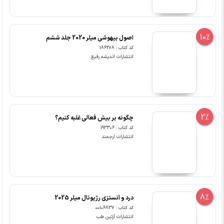
10%
اصول بیهوشی میلر 2020 جلد ششم
کد کتاب : 186278
انتشارات اندیشه رفیع
2%
چگونه بر بیش فعالی غلبه کنیم؟
کد کتاب : 193306
انتشارات ارجمند
8%
درد و آنستزی رژیونال میلر 2025
کد کتاب : 00106837
انتشارات آرتین طب