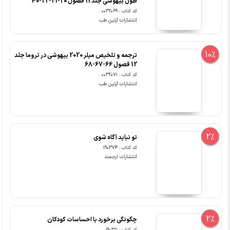
طول بیهوشی جلد 11 فصول 20-21-22-40
کد کتاب : 0032069
انتشارات آرتین طب
10%
ترجمه و تلخیص میلر 2020 بیهوشی در تروما جلد
12 فصول 66-67-68
کد کتاب : 0032071
انتشارات آرتین طب
2%
تو نباید آگاه شوی
کد کتاب : 190374
انتشارات ارجمند
2%
چگونگی برخورد با احساسات کودکان