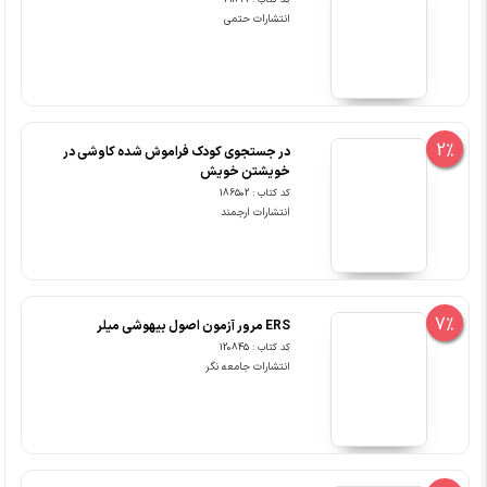
کد کتاب : 191641
انتشارات حتمی
2%
در جستجوی کودک فراموش شده کاوشی در
خویشتن خویش
کد کتاب : 186502
انتشارات ارجمند
7%
ERS مرور آزمون اصول بیهوشی میلر
کد کتاب : 120845
انتشارات جامعه نگر