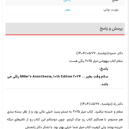
قطع
رحلی
نوبت چاپ
دهم
پرسش و پاسخ
دکتر حمزه (دوشنبه , 1404/05/27)
سلام کتاب بیهوشی میلر ۲۰۲۵ رنگی هست.
پاسخ :
سلام وقت بخیر ... Miller's Anesthesia, 10th Edition 2024 رنگی می
باشد .
دکتر راد (دوشنبه , 1404/05/27)
سلام و خسته نباشید. کتاب میلر ۲۰۲۵ به دستم رسید خیلی عالی بود و از نظر بسته بندی
هم ممنونم. با همکارم کتاب رو چک کردیم .چون دوستانم این کتاب رو از ناشرهای دیگه
خریده بودند ولی کیفیت کتاب میلر شما خیلی بهتر بود. با تشکر دکتر رادمنش