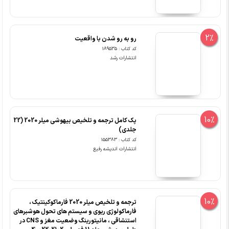
2%
رو به رو شدن با واقعیت
کد کتاب : 189535
انتشارات رشد
10%
پک کامل ترجمه و تلخیص بیهوشی میلر 2020 (22
جلدی)
کد کتاب : 155383
انتشارات اندیشه رفیع
10%
ترجمه و تلخیص میلر 2020 فارماکوکینتیک ،
فارماکولوژی ریوی و سیستم های تحول هوشبرهای
استنشاقی ، مانیتورینگ وضعیت مغز و CNS در