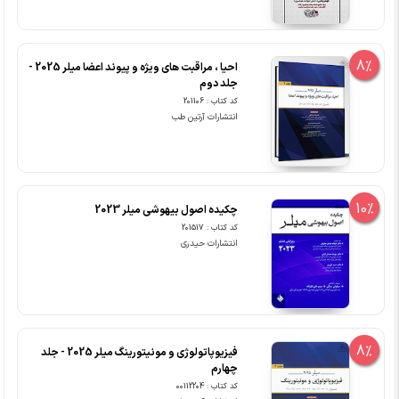
8%
احیا ، مراقبت های ویژه و پیوند اعضا میلر 2025 -
جلد دوم
کد کتاب : 201106
انتشارات آرتین طب
10%
چکیده اصول بیهوشی میلر 2023
کد کتاب : 201517
انتشارات حیدری
8%
فیزیوپاتولوژی و مونیتورینگ میلر 2025 - جلد
چهارم
کد کتاب : 00112204