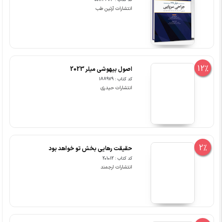
کد کتاب : 00123673
انتشارات آرتین طب
12%
اصول بیهوشی میلر 2023
کد کتاب : 188979
انتشارات حیدری
2%
حقیقت رهایی بخش تو خواهد بود
کد کتاب : 201012
انتشارات ارجمند