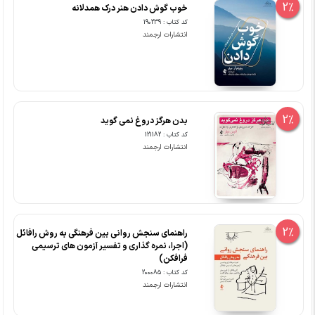
2%
خوب گوش دادن هنر درک همدلانه
کد کتاب : 190239
انتشارات ارجمند
2%
بدن هرگز دروغ نمی گوید
کد کتاب : 121182
انتشارات ارجمند
2%
راهنمای سنجش روانی بین فرهنگی به روش رافائل
(اجرا، نمره گذاری و تفسیر آزمون های ترسیمی
فرافکن)
کد کتاب : 200085
انتشارات ارجمند