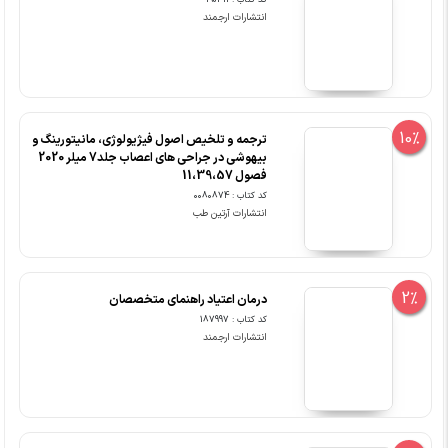
کد کتاب : 190311
انتشارات ارجمند
10%
ترجمه و تلخیص اصول فیژیولوژی، مانیتورینگ و
بیهوشی در جراحی های اعصاب جلد7 میلر 2020
فصول 11،39،57
کد کتاب : 0080874
انتشارات آرتین طب
2%
درمان اعتیاد راهنمای متخصصان
کد کتاب : 187997
انتشارات ارجمند