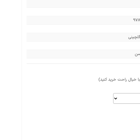
978
لچینی
سن
 خیال راحت خرید کنید)