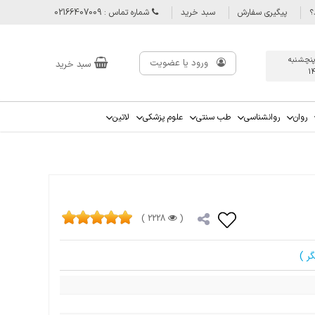
؟
پیگیری سفارش
سبد خرید
شماره تماس : 02166407009
پنچشنبه
ورود یا عضویت
سبد خرید
1
روان
روانشناسی
طب سنتی
علوم پزشکی
لاتین
2228 )
(
ر )