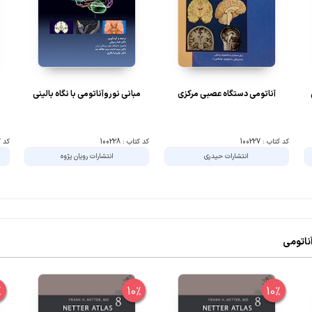
آناتومی دستگاه عصبی مرکزی
مبانی نوروآناتومی با نگاه بالینی
کد کتاب : 100227
کد کتاب : 100228
کد کتا
انتشارات حیدری
انتشارات رویان پژوه
%
10%
10%