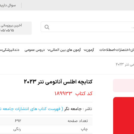
سوال دارید
آخرین بروزرسانی 
405/05/15
ان-اختصارات-اصطلاحات
آزمون
آزمون های بین المللی
دروس عمومی
دندانپزشکی
تر 2023
کتابچه اطلس آناتومی نتر 2023
کد کتاب
189933
ناشر :
جامعه نگر
( فهرست کتاب های انتشارات جامعه نگ
تعداد صفحه
692
چاپ
رنگی