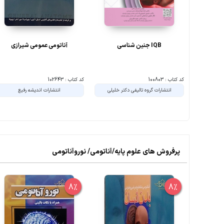
IQB جنین شناسی
آناتومی عمومی شیرازی
کد کتاب : 100803
کد کتاب : 102643
انتشارات گروه تالیفی دکتر خلیلی
انتشارات اندیشه رفیع
پرفروش های علوم پایه/آناتومی/ نوروآناتومی
8%
8%