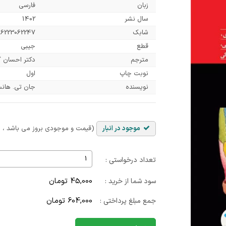
زبان
فارسی
سال نشر
1402
شابک
6223062247
قطع
جیبی
مترجم
دکتر احسان گ
نوبت چاپ
اول
نویسنده
جان تی. هان
موجود در انبار
(قیمت و موجودی بروز می باشد ، با
تعداد درخواستی :
45,000 تومان
سود شما از خرید :
604,000 تومان
جمع مبلغ پرداختی :