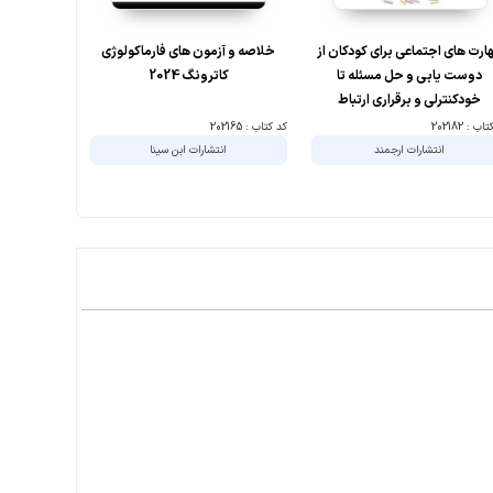
ارت های اجتماعی برای کودکان از
خلاصه و آزمون های فارماکولوژی
دوست یابی و حل مسئله تا
کاترونگ 2024
پاتولوژی س
خودکنترلی و برقراری ارتباط
ب : 202182
کد کتاب : 202165
کد کتاب : 188055
انتشارات ارجمند
انتشارات ابن سینا
انت