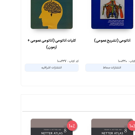
آناتومی (تشریح عمومی)
کلیات آناتومی (آناتومی عمومی +
یا
آزمون)
ب : 100230
کد کتاب : 100237
کد کتاب : 100238
انتشارات سماط
انتشارات اشراقیه
انتشارات د
10%
10%
10