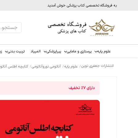
به فروشگاه تخصصی کتاب پزشکی خوش آمدید
علوم پایه
پرستاری و مامایی
پیراپزشکی
المپیاد
تربیت بدنی
زب
انتشارات جعفری نوین
علوم پایه
آناتومی نوروآناتومی
کتابچه اطلس آناتومی ن
دارای
7%
تخفیف