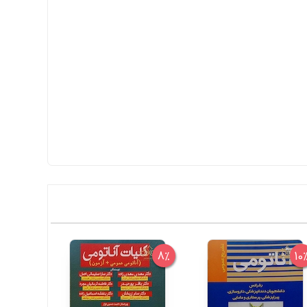
6%
8%
10