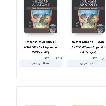
Netter Atlas of HUMAN
Netter Atlas of HUMAN
مجموعه سو
ANATOMY 8e + Appendix
ANATOMY 8e + Appendix
ارشد و دکتر
(تحریر) 2023
(گلاسه) 2022
05
ب : 187161
کد کتاب : 187162
کد کتاب : 107560
انتشارات حیدری
انتشارات آرتین طب
انتشا