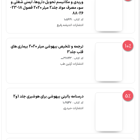
وریدی و مکانیسم تحویل داروها، ایمنی شغلی و
سوء مصرف مواد جلد2 میلر 2020 فصول 18-23-
26-88
کد کتاب : 105619
انتشارات اندیشه رفیع
10%
ترجمه و تلخیص بیهوشی میلر 2020 بیماری های
قلب جلد3
کد کتاب : 0031743
انتشارات آرتین طب
5%
درسنامه بالینی بیهوشی برای هوشبری جلد 1و2
کد کتاب : 106547
انتشارات حیدری