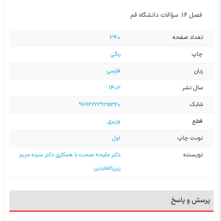
فصل 16: سؤالات دانشگاه قم
تعداد صفحه
340
چاپ
رنگی
زبان
فارسی
سال نشر
1402
شابک
9786222935320
قطع
وزیری
نوبت چاپ
اول
نویسنده
دکتر ملیحه صحت با همکاری دکتر سیده مریم
زین‌العابدین
پرسش و پاسخ