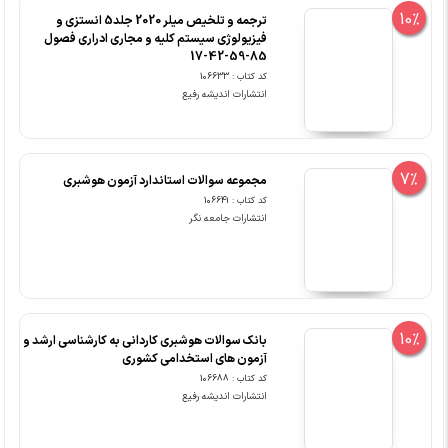
10%
ترجمه و تلخیص میلر 2020 جلد5 انستزی و
فیزیولوژی سیستم کلیه و مجاری ادراری فصول
85-59-42-17
کد کتاب : 106633
انتشارات اندیشه رفیع
7%
مجموعه سوالات استاندارد آزمون هوشبری
کد کتاب : 106641
انتشارات جامعه نگر
10%
بانک سوالات هوشبری کاردانی به کارشناسی ارشد و
آزمون های استخدامی کشوری
کد کتاب : 106688
انتشارات اندیشه رفیع