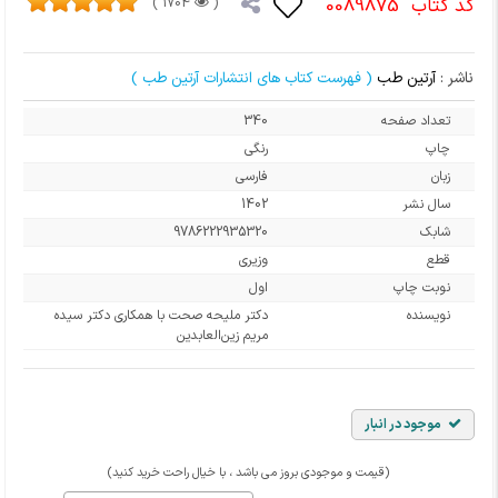
کد کتاب
0089875
1704 )
(
ناشر :
آرتین طب
( فهرست کتاب های انتشارات آرتین طب )
تعداد صفحه
340
چاپ
رنگی
زبان
فارسی
سال نشر
1402
شابک
9786222935320
قطع
وزیری
نوبت چاپ
اول
نویسنده
دکتر ملیحه صحت با همکاری دکتر سیده
مریم زین‌العابدین
موجود در انبار
(قیمت و موجودی بروز می باشد ، با خیال راحت خرید کنید)