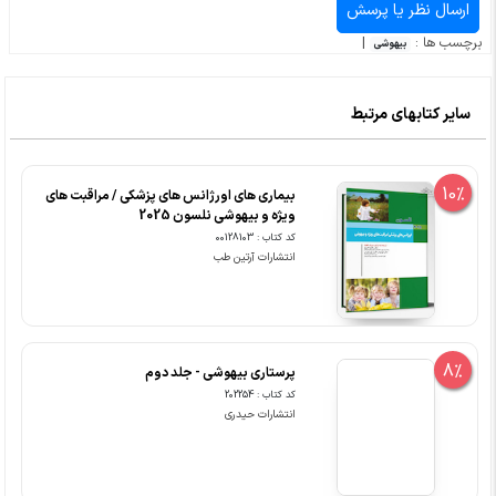
برچسب ها :
|
بیهوشی
سایر کتابهای مرتبط
10%
بیماری های اورژانس های پزشکی / مراقبت های
ویژه و بیهوشی نلسون 2025
کد کتاب : 00128103
انتشارات آرتین طب
8%
پرستاری بیهوشی - جلد دوم
کد کتاب : 202254
انتشارات حیدری