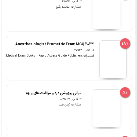
کد کتاب : 195625
انتشارات اندیشه رفیع
18%
Anesthesiologist Prometric Exam MCQ 2024
کد کتاب : 195143
انتشارات Medical Exam Books – Rapid Access Guide Publishers
5%
مبانی بیهوشی درد و مراقبت های ویژه
کد کتاب : 0032067
انتشارات آرتین طب