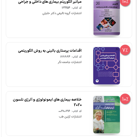
10%
میانبر الگوریتم بیماری های داخلی و جراحی
کد کتاب : 132254
انتشارات گروه تالیفی دکتر خلیلی
7%
اقدامات پرستاری بالینی به روش الگوریتمی
کد کتاب : 188884
انتشارات جامعه نگر
10%
خلاصه بیماری های ایمونولوژی و آلرژی نلسون
2020
کد کتاب : 00270896
انتشارات آرتین طب