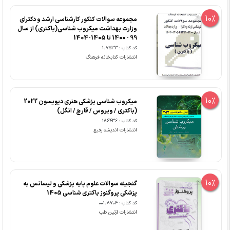
10%
مجموعه سوالات کنکور کارشناسی ارشد و دکترای
وزارت بهداشت میکروب شناسی(باکتری) از سال
99 - 1400 تا 1405-1404
کد کتاب : 107533
انتشارات کتابخانه فرهنگ
10%
میکروب شناسی پزشکی هنری دیویسون 2022
(باکتری / ویروس / قارچ / انگل)
کد کتاب : 186436
انتشارات اندیشه رفیع
10%
گنجینه سوالات علوم پایه پزشکی و لیسانس به
پزشکی پروگنوز باکتری شناسی 1405
کد کتاب : 00108704
انتشارات آرتین طب