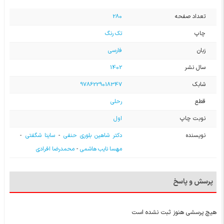
تعداد صفحه
280
چاپ
تک رنگ
زبان
فارسی
سال نشر
1402
شابک
9786229018347
قطع
رحلی
نوبت چاپ
اول
نویسنده
دکتر شاهین بلوری حنفی
-
ساینا شگفتی
-
مهسا نایب هاشمی
-
محمدرضا افرادی
پرسش و پاسخ
هیچ پرسشی هنوز ثبت نشده است