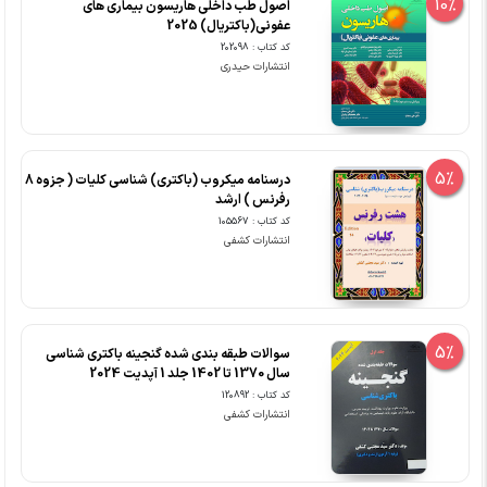
10%
اصول طب داخلی هاریسون بیماری های
عفونی(باکتریال) 2025
کد کتاب : 202098
انتشارات حیدری
5%
درسنامه میکروب (باکتری) شناسی کلیات ( جزوه 8
رفرنس ) ارشد
کد کتاب : 105567
انتشارات کشفی
5%
سوالات طبقه بندی شده گنجینه باکتری شناسی
سال 1370 تا 1402 جلد 1 آپدیت 2024
کد کتاب : 120892
انتشارات کشفی