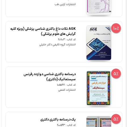
انتشارات آرتین طب
10%
AGK نکات داغ باکتری شناسی پزشکی (ویژه کلیه
گرایش های علوم پزشکی)
کد کتاب : 201103
انتشارات گروه تالیفی دکتر خلیلی
5%
درسنامه باکتری شناسی دوازده رفرنس
سیستماتیک (دکتری)
کد کتاب : 105568
انتشارات کشفی
5%
پک درسنامه باکتری دکتری
کد کتاب : 200543