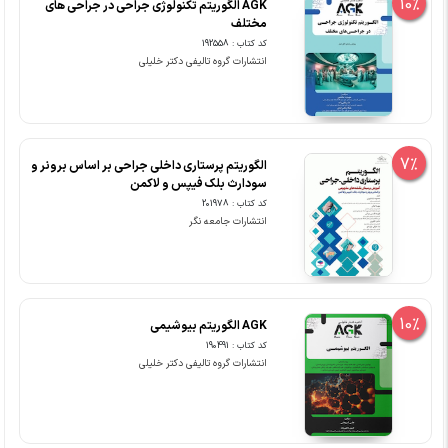
10%
AGK الگوریتم تکنولوژی جراحی در جراحی های
مختلف
کد کتاب : 192558
انتشارات گروه تالیفی دکتر خلیلی
7%
الگوریتم پرستاری داخلی جراحی بر اساس برونر و
سودارث بلک فیپس و لاکمن
کد کتاب : 201978
انتشارات جامعه نگر
10%
AGK الگوریتم بیوشیمی
کد کتاب : 190491
انتشارات گروه تالیفی دکتر خلیلی