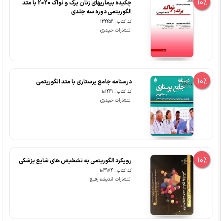
10%
چکیده بیماریهای زنان برک و نواک 2020 با متد
الگوریتمی دوره سه جلدی
کد کتاب : 132252
انتشارات حیدری
10%
درسنامه جامع پرستاری با متد الگوریتمی
کد کتاب : 101441
انتشارات حیدری
10%
رویکرد الگوریتمی به تشخیص های شایع پزشکی
کد کتاب : 104974
انتشارات اندیشه رفیع