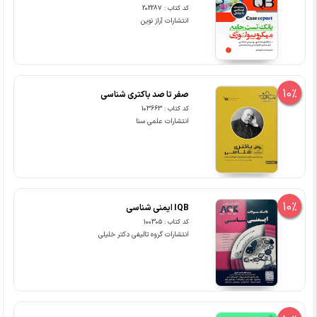
کد کتاب : 202287
انتشارات آراز نوین
10%
صفر تا صد باکتری شناسی
کد کتاب : 103663
انتشارات علمی سنا
10%
IQB ایمنی شناسی
کد کتاب : 100305
انتشارات گروه تالیفی دکتر خلیلی