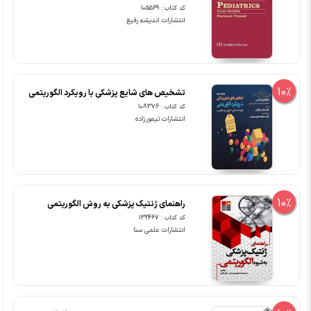
کد کتاب : 105569
انتشارات اندیشه رفیع
10%
تشخیص های شایع پزشکی با رویکرد الگوریتمی
کد کتاب : 108376
انتشارات تیمورزاده
10%
راهنمای ژنتیک پزشکی به روش الگوریتمی
کد کتاب : 132467
انتشارات علمی سنا