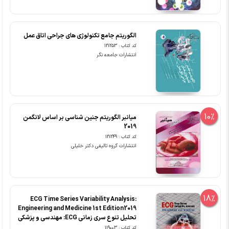
الگوریتم جامع تکنولوژی های جراحی اتاق عمل
کد کتاب : 121253
انتشارات جامعه نگر
10%
میانبر الگوریتم جنین شناسی بر اساس لانگمن
2019
کد کتاب : 121249
انتشارات گروه تالیفی دکتر خلیلی
18%
ECG Time Series Variability Analysis:
Engineering and Medicine 1st Edition2019
تحلیل تنوع سری زمانی ECG: مهندسی و پزشکی
کد کتاب : 119003