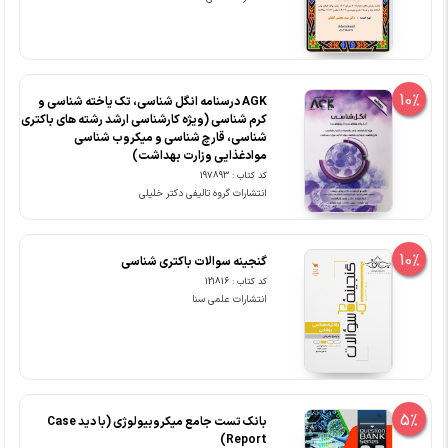
10%
AGK درسنامه انگل شناسی، تک یاخته شناسی و
کرم شناسی (ویژه کارشناسی ارشد رشته های باکتری
شناسی، قارچ شناسی و میکروب شناسی
موادغذایی وزارت بهداشت)
کد کتاب : 197893
انتشارات گروه تالیفی دکتر خلیلی
10%
گنجینه سوالات باکتری شناسی
کد کتاب : 121816
انتشارات علمی سنا
5%
بانک تست جامع میکروبیولوژی (با دید Case
Report)