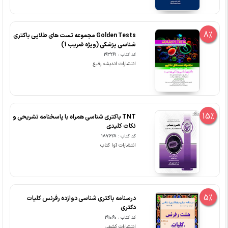
8%
Golden Tests مجموعه تست های طلایی باکتری
شناسی پزشکی (ویژه ضریب 1)
کد کتاب : 193261
انتشارات اندیشه رفیع
15%
TNT باکتری شناسی همراه با پاسخنامه تشریحی و
نکات کلیدی
کد کتاب : 187628
انتشارات آوا کتاب
5%
درسنامه باکتری شناسی دوازده رفرنس کلیات
دکتری
کد کتاب : 191060
انتشارات کشفی