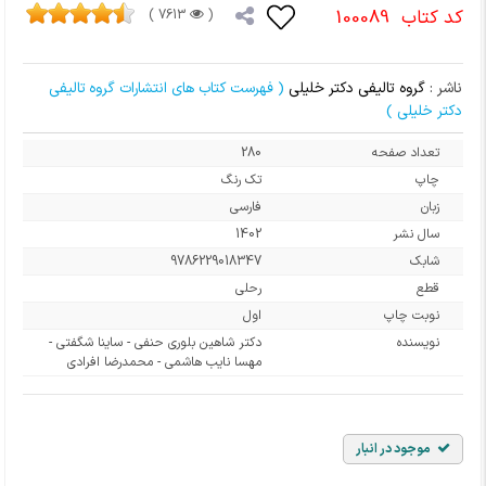
کد کتاب
100089
7613 )
(
ناشر :
گروه تالیفی دکتر خلیلی
( فهرست کتاب های انتشارات گروه تالیفی
دکتر خلیلی )
تعداد صفحه
280
چاپ
تک رنگ
زبان
فارسی
سال نشر
1402
شابک
9786229018347
قطع
رحلی
نوبت چاپ
اول
نویسنده
دکتر شاهین بلوری حنفی - ساینا شگفتی -
مهسا نایب هاشمی - محمدرضا افرادی
موجود در انبار