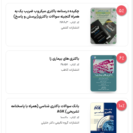
5%
چکیده درسنامه باکتری میکروب ضریب یک به
همراه گنجینه سوالات باکتری(پرسش و پاسخ)
کد کتاب : 198603
انتشارات کشفی
6%
باکتری های بیماری زا
کد کتاب : 190157
انتشارات آناطب
10%
بانک سوالات باکتری شناسی (همراه با پاسخنامه
تشریحی) AGK
کد کتاب : 100070
انتشارات گروه تالیفی دکتر خلیلی