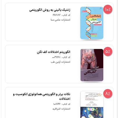
10%
ژنتیک بالینی به روش الگوریتمی
کد کتاب : 197882
انتشارات علمی سنا
5%
الگوریتم اختلالات کف لگن
کد کتاب : 0031281
انتشارات آرتین طب
8%
نکات برتر و الگوریتمی هماتولوژی/لکوسیت و
اختلالات
کد کتاب : 101846
انتشارات اشراقیه