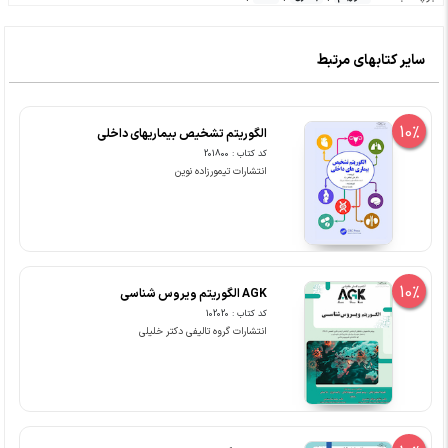
سایر کتابهای مرتبط
10%
الگوریتم تشخیص بیماریهای داخلی
کد کتاب : 201800
انتشارات تیمورزاده نوین
10%
AGK الگوریتم ویروس شناسی
کد کتاب : 102020
انتشارات گروه تالیفی دکتر خلیلی