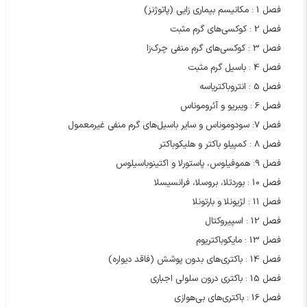
فصل 1 : مکانیسم بیماری‌ زایی (پاتوژنز)
فصل 2 : کوکسی‌های گرم مثبت
فصل 3 : کوکسی‌های گرم منفی چرک‌‌زا
فصل 4 : باسیل گرم مثبت
فصل 5 : انتروباکتریاسه
فصل 6 : ویبریو و آئروموناس
فصل 7: سودوموناس و سایر باسیل‌های گرم منفی غیرمعمول
فصل 8 : کمپیلو باکتر و هلیکوباکتر
فصل 9: هموفیلوس، پاستورلا و اکتینوباسیلوس
فصل 10 : بوردتلا، بروسلا، فرانسیسلا
فصل 11 : لژیونلا و بارتونلا
فصل 12 : اسپیروکتال
فصل 13 : مایکوباکتریوم
فصل 14 : باکتری‌های بدون پوشش (فاقد دیواره)
فصل 15 : باکتری درون سلولی اجباری
فصل 16 : باکتری‌های بی‌هوازی