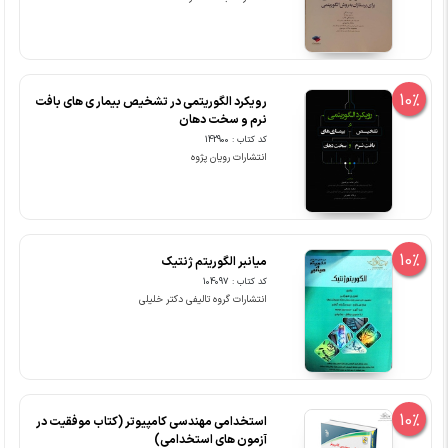
10%
رویکرد الگوریتمی در تشخیص بیمار ی های بافت
نرم و سخت دهان
کد کتاب : 142900
انتشارات رویان پژوه
10%
میانبر الگوریتم ژنتیک
کد کتاب : 104097
انتشارات گروه تالیفی دکتر خلیلی
10%
استخدامی مهندسی کامپیوتر (کتاب موفقیت در
آزمون های استخدامی)