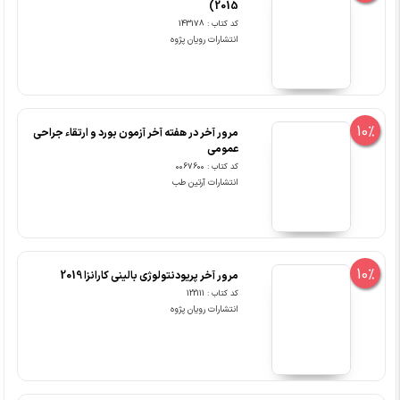
2015)
کد کتاب : 143178
انتشارات رویان پژوه
10%
مرور آخر در هفته آخر آزمون بورد و ارتقاء جراحی
عمومی
کد کتاب : 0067600
انتشارات آرتین طب
10%
مرور آخر پریودنتولوژی بالینی کارانزا 2019
کد کتاب : 122111
انتشارات رویان پژوه