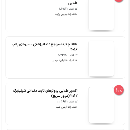
طلایی
کد کتاب : 103152
انتشارات رویان پژوه
CDR چکیده مراجع دندانپزشکی مسیرهای پالپ
2016
کد کتاب : 103325
انتشارات شایان نمودار
10%
اکسیر طلایی پروتزهای ثابت دندانی شیلینبرگ
2012 (مرور سریع)
کد کتاب : 0030616
انتشارات آرتین طب