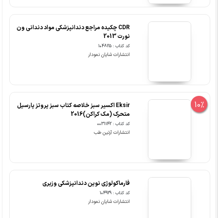
CDR چکیده مراجع دندانپزشکی مواد دندانی ون
نورت 2013
کد کتاب : 104825
انتشارات شایان نمودار
10%
Eksir اکسیر سبز خلاصه کتاب سبز پروتز پارسیل
متحرک (مک کراکن)2016
کد کتاب : 0031142
انتشارات آرتین طب
فارماکولوژی نوین دندانپزشکی وزیری
کد کتاب : 104929
انتشارات شایان نمودار