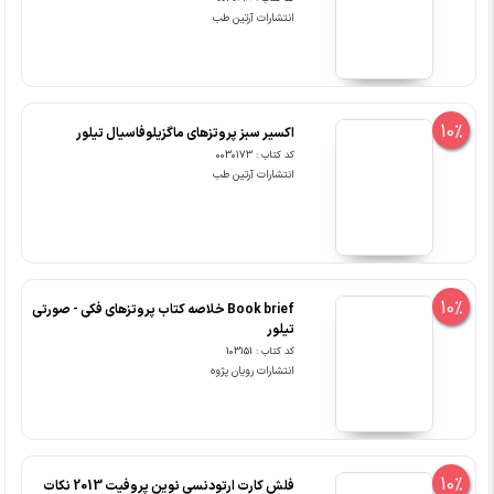
انتشارات آرتین طب
10%
اکسیر سبز پروتزهای ماگزیلوفاسیال تیلور
کد کتاب : 0030173
انتشارات آرتین طب
10%
Book brief خلاصه کتاب پروتزهای فکی - صورتی
تیلور
کد کتاب : 103151
انتشارات رویان پژوه
10%
فلش کارت ارتودنسی نوین پروفیت 2013 نکات