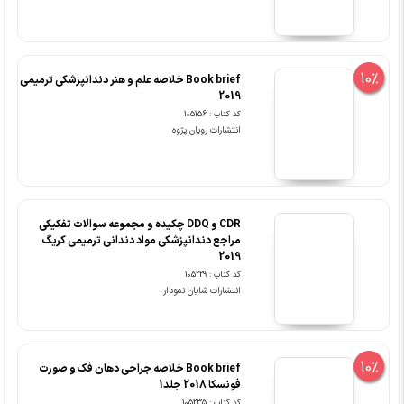
10%
Book brief خلاصه علم و هنر دندانپزشکی ترمیمی
2019
کد کتاب : 105156
انتشارات رویان پژوه
CDR و DDQ چکیده و مجموعه سوالات تفکیکی
مراجع دندانپزشکی مواد دندانی ترمیمی کریگ
2019
کد کتاب : 105229
انتشارات شایان نمودار
10%
Book brief خلاصه جراحی دهان فک و صورت
فونسکا 2018 جلد1
کد کتاب : 105235