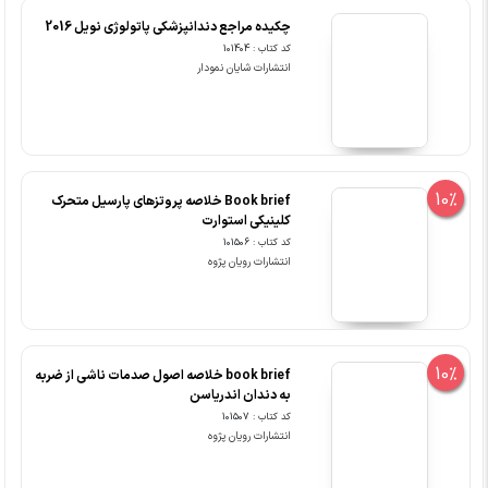
چکیده مراجع دندانپزشکی پاتولوژی نویل 2016
کد کتاب : 101404
انتشارات شایان نمودار
10%
Book brief خلاصه پروتزهای پارسیل متحرک
کلینیکی استوارت
کد کتاب : 101506
انتشارات رویان پژوه
10%
book brief خلاصه اصول صدمات ناشی از ضربه
به دندان اندریاسن
کد کتاب : 101507
انتشارات رویان پژوه