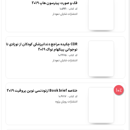
فک و صورت پیترسون هاپ 2019
کد کتاب : 105921
انتشارات شایان نمودار
CDR چکیده مراجع دندانپزشکی کودکان از نوزادی تا
نوجوانی پینکهام نواک 2019
کد کتاب : 106685
انتشارات شایان نمودار
10%
خلاصه Book brief ارتودنسی نوین پروفیت 2019
کد کتاب : 106717
انتشارات رویان پژوه