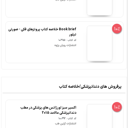
10%
Book brief خلاصه کتاب پروتزهای فکی - صورتی
تیلور
کد کتاب : 103151
انتشارات رویان پژوه
پرفروش های دندانپزشکی/خلاصه کتاب
10%
اکسیر سبز اورژانس های پزشکی در مطب
دندانپزشکی مالامد 2015
کد کتاب : 100692
انتشارات آرتین طب