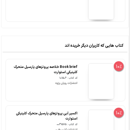
کتاب هایی که کاربران دیگر خریده اند
10%
Book brief خلاصه پروتزهای پارسیل متحرک
کلینیکی استوارت
کد کتاب : 101506
انتشارات رویان پژوه
10%
اکسیر آبی پروتزهای پارسیل متحرک کلینیکی
استوارت
کد کتاب : 0031575
انتشارات آرتین طب