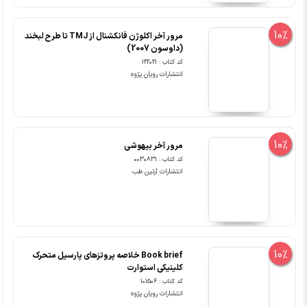
10%
مرور آخر اکلوژن فانکشنال از TMJ تا طرح لبخند
(داوسون 2007)
کد کتاب : 122021
انتشارات رویان پژوه
10%
مرور آخر بیهوشی
کد کتاب : 0030831
انتشارات آرتین طب
10%
Book brief خلاصه پروتزهای پارسیل متحرک
کلینیکی استوارت
کد کتاب : 101506
انتشارات رویان پژوه