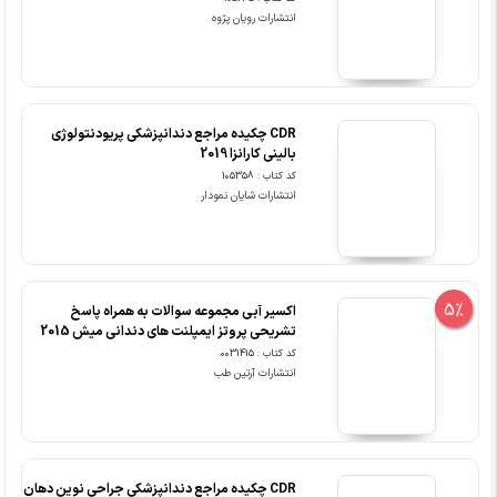
انتشارات رویان پژوه
CDR چکیده مراجع دندانپزشکی پریودنتولوژی
بالینی کارانزا 2019
کد کتاب : 105358
انتشارات شایان نمودار
5%
اکسیر آبی مجموعه سوالات به همراه پاسخ
تشریحی پروتز ایمپلنت های دندانی میش 2015
کد کتاب : 0031415
انتشارات آرتین طب
CDR چکیده مراجع دندانپزشکی جراحی نوین دهان