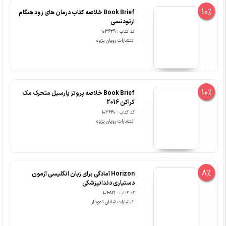
10%
Book Brief خلاصه کتاب درمان های زود هنگام
ارتودنسی
کد کتاب : 103639
انتشارات رویان پژوه
10%
Book Brief خلاصه پروتز پارسیل متحرک مک
کراکن 2016
کد کتاب : 103640
انتشارات رویان پژوه
8%
Horizon آمادگی برای زبان انگلیسی آزمون
دستیاری دندانپزشکی
کد کتاب : 104821
انتشارات شایان نمودار