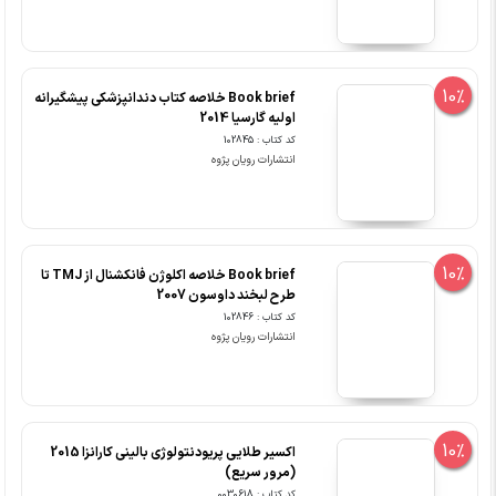
10%
Book brief خلاصه کتاب دندانپزشکی پیشگیرانه
اولیه گارسیا 2014
کد کتاب : 102845
انتشارات رویان پژوه
10%
Book brief خلاصه اکلوژن فانکشنال از TMJ تا
طرح لبخند داوسون 2007
کد کتاب : 102846
انتشارات رویان پژوه
10%
اکسیر طلایی پریودنتولوژی بالینی کارانزا 2015
(مرور سریع)
کد کتاب : 0030618