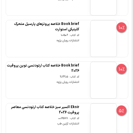
Book brief خلاصه پروتزهای پارسیل متحرک
10%
کلینیکی استوارت
کد کتاب : 101506
انتشارات رویان پژوه
Book brief خلاصه کتاب ارتودنسی نوین پروفیت
10%
2026
کد کتاب : 202305
انتشارات رویان پژوه
Eksir اکسیر سبز خلاصه کتاب ارتودنسی معاصر
5%
پروفیت 2026
کد کتاب : 00125711
انتشارات آرتین طب