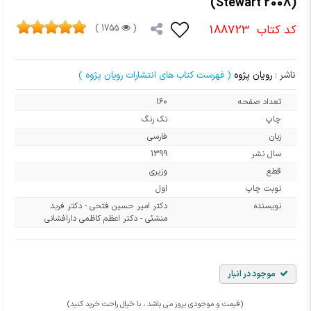
(Stewart 2008)
کد کتاب
188723
1755 )
(
ناشر :
رویان پژوه
( فهرست کتاب های انتشارات رویان پژوه )
تعداد صفحه
160
چاپ
تک رنگ
زبان
فارسی
سال نشر
1399
قطع
وزیری
نوبت چاپ
اول
نویسنده
دکتر امیر حسین فتحی - دکتر فربد
منشئی - دکتر اعظم کاظمی دارافشانی
موجود در انبار
(قیمت و موجودی بروز می باشد ، با خیال راحت خرید کنید)