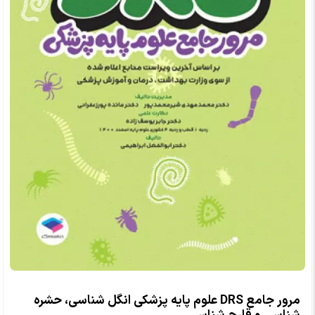
مرور جامع DRS علوم پایه پزشکی انگل شناسی، حشره