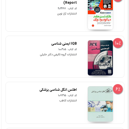
Report)
کد کتاب : 202287
انتشارات آراز نوین
10%
IQB ایمنی شناسی
کد کتاب : 100305
انتشارات گروه تالیفی دکتر خلیلی
6%
اطلس انگل شناسی پزشکی
کد کتاب : 108315
انتشارات آناطب