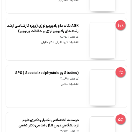
انتشارات اطمینان
10%
AGK نکات داغ رادیوبیولوژی (ویژه کارشناسی ارشد
رشته های رادیوبیولوژی و حفاظت پرتویی)
کد کتاب : 200450
انتشارات گروه تالیفی دکتر خلیلی
2%
SPS ( Specialized physiology Studies)
کد کتاب : 200099
انتشارات حتمی
5%
درسنامه اختصاصی تکمیلی دکترای علوم
آزمایشگاهی درس انگل شناسی دکتر کشفی
کد کتاب : 196162