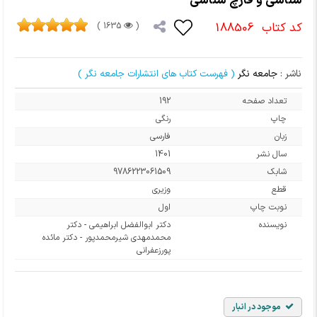
شناسی و قارچ شناسی
کد کتاب
188506
1635 )
(
ناشر :
جامعه نگر
( فهرست کتاب های انتشارات جامعه نگر )
تعداد صفحه
192
چاپ
رنگی
زبان
فارسی
سال نشر
1401
شابک
9786223061509
قطع
وزیری
نوبت چاپ
اول
نویسنده
دکتر ابوالفضل ابراهیمی - دکتر
محمدمهدی شیرمحمدپور - دکتر مائده
پورزعفرانی
موجود در انبار