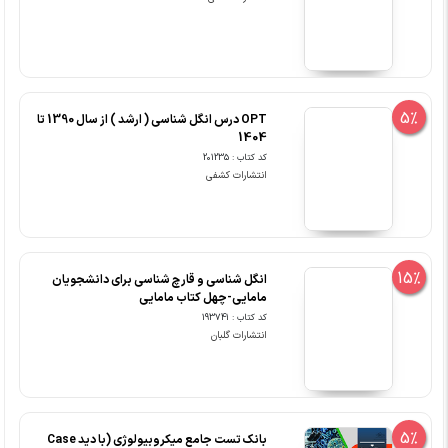
5%
OPT درس انگل شناسی ( ارشد ) از سال 1390 تا
1404
کد کتاب : 201235
انتشارات کشفی
15%
انگل شناسی و قارچ شناسی برای دانشجویان
مامایی-چهل کتاب مامایی
کد کتاب : 193741
انتشارات گلبان
5%
بانک تست جامع میکروبیولوژی (با دید Case