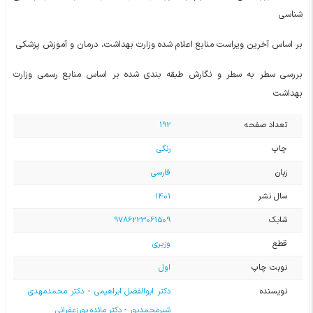
شناسی
بر اساس آخرین ویراست منابع اعلام شده وزارت بهداشت، درمان و آموزش پزشکی
بررسی سطر به سطر و نگارش طبقه بندی شده بر اساس منابع رسمی وزارت
بهداشت
تعداد صفحه
192
چاپ
رنگی
زبان
فارسی
سال نشر
1401
شابک
9786223061509
قطع
وزیری
نوبت چاپ
اول
نویسنده
دکتر ابوالفضل ابراهیمی
-
دکتر محمدمهدی
شیرمحمدپور
-
دکتر مائده پورزعفرانی