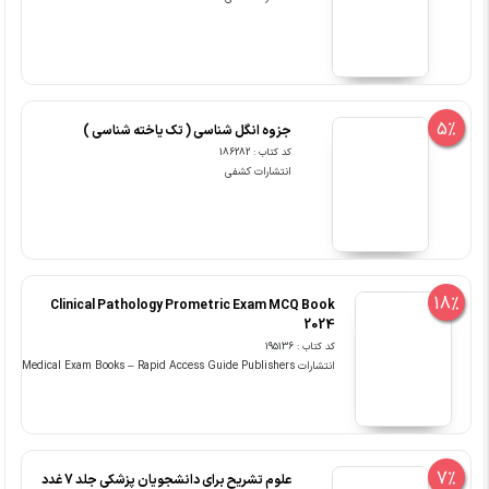
5%
جزوه انگل شناسی ( تک یاخته شناسی )
کد کتاب : 186282
انتشارات کشفی
18%
Clinical Pathology Prometric Exam MCQ Book
2024
کد کتاب : 195136
انتشارات Medical Exam Books – Rapid Access Guide Publishers
7%
علوم تشریح برای دانشجویان پزشکی جلد 7 غدد