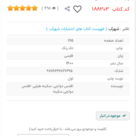
کد کتاب
188303
498 )
(
ناشر :
شهرآب
( فهرست کتاب های انتشارات شهرآب )
تعداد صفحه
175
چاپ
تک رنگ
زبان
فارسی
سال نشر
1400
شابک
:۹۷۸۹۶۴۶۸۲۷۲۹۵
نوبت چاپ
اول
نویسنده
اقدس دواچی -سکینه طبایی -اقدس
دواچی سکینه
موجود در انبار
(قیمت و موجودی بروز می باشد ، با خیال راحت خرید کنید)