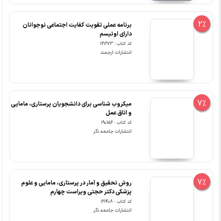
2%
برنامه عملی تقویت کفایت اجتماعی نوجوانان
دارای اوتیسم
کد کتاب : 121273
انتشارات ارجمند
7%
میکروب شناسی برای دانشجویان پرستاری، مامایی
و اتاق عمل
کد کتاب : 190156
انتشارات جامعه نگر
7%
روش تحقیق و آمار در پرستاری، مامایی و علوم
پزشکی دکتر حجتی ویراست چهارم
کد کتاب : 121408
انتشارات جامعه نگر