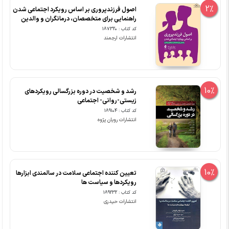
2%
اصول فرزندپروری بر اساس رویکرد اجتماعی شدن
راهنمایی برای متخصصان، درمانگران و والدین
کد کتاب : 187320
انتشارات ارجمند
10%
رشد و شخصیت در دوره بزرگسالی رویکردهای
زیستی-روانی- اجتماعی
کد کتاب : 189104
انتشارات رویان پژوه
10%
تعیین کننده اجتماعی سلامت در سالمندی ابزارها
رویکردها و سیاست ها
کد کتاب : 189232
انتشارات حیدری