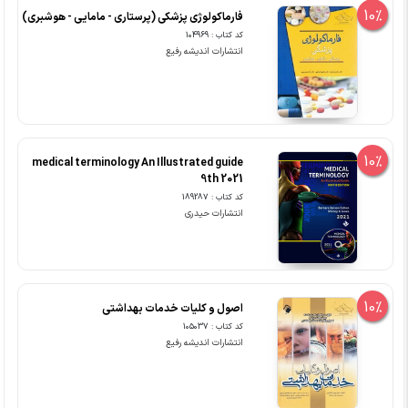
10%
فارماکولوژی پزشکی (پرستاری - مامایی - هوشبری)
کد کتاب : 104969
انتشارات اندیشه رفیع
10%
medical terminology An Illustrated guide
9th 2021
کد کتاب : 189287
انتشارات حیدری
10%
اصول و کلیات خدمات بهداشتی
کد کتاب : 105037
انتشارات اندیشه رفیع