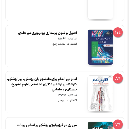
10%
اصول و فنون پرستاری پوتروپری دو جلدی
کد کتاب : 105067
انتشارات اندیشه رفیع
8%
آناتومی اندام برای دانشجویان پزشکی، پیراپزشکی،
کارشناسی ارشد و دکترای تخصصی علوم تشریح،
پرستاری و مامایی
کد کتاب : 189825
انتشارات ابن سینا
7%
مروری بر فیزیولوژی پزشکی بر اساس برنامه