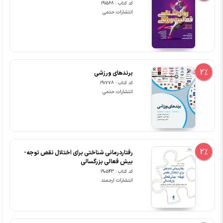
کد کتاب : 191568
انتشارات حتمی
2%
برندهای ورزشی
کد کتاب : 191778
انتشارات حتمی
2%
رفتاردرمانی شناختی برای اختلال نقص توجه-
بیش فعالی بزرگسالی
کد کتاب : 190543
انتشارات ارجمند