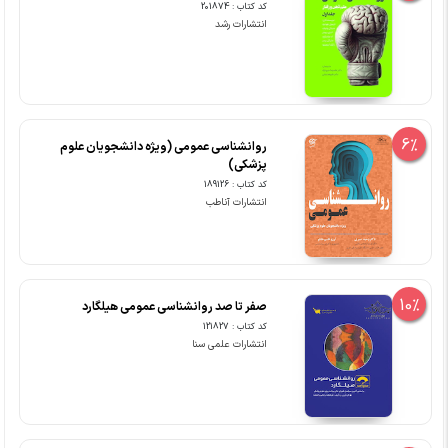
کد کتاب : 201874
انتشارات رشد
6%
روانشناسی عمومی (ویژه دانشجویان علوم
پزشکی)
کد کتاب : 189126
انتشارات آناطب
10%
صفر تا صد روانشناسی عمومی هیلگارد
کد کتاب : 121827
انتشارات علمی سنا