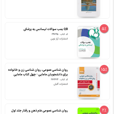
5%
QB بمب سوالات لیسانس به پزشکی
کد کتاب : 199895
انتشارات آراز نوین
15%
روان شناسی عمومی، روان شناسی زن و خانواده
برای دانشجویان مامایی - چهل کتاب مامایی
کد کتاب : 198484
انتشارات گلبان
2%
روان شناسی عمومی علم ذهن و رفتار جلد اول