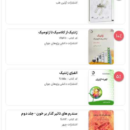
انتشارات آرتین طب
ژنتیک از کلاسیک تا ژنومیک
10%
کد کتاب : 165811
انتشارات دانش پژوهان جوان
الفبای ژنتیک
5%
کد کتاب : 201550
انتشارات دانش پژوهان جوان
سندرم های تاثیر گذار بر خون - جلد دوم
کد کتاب : 201112
انتشارات چهر