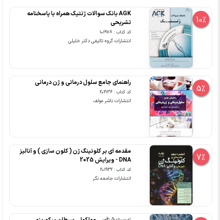
AGK بانک سوالات ژنتیک همراه با پاسخنامه
10%
تشریحی
کد کتاب : 101978
انتشارات گروه تالیفی دکتر خلیلی
راهنمای جامع سلول‏ درمانی و ژن درمانی
5%
کد کتاب : 202136
انتشارات ناشر مولف
مقدمه ای بر کلونینگ ژن ( کلون سازی ) و آنالیز
7%
DNA - ویرایش 2025
کد کتاب : 201932
انتشارات جامعه نگر
زیست شناسی مولکولی سرطان پیکورینو