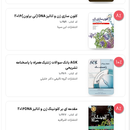
8%
کلون سازی ژن و آنالیز DNA (تی براون)2016
کد کتاب : 101959
انتشارات ابن سینا
10%
AGK بانک سوالات ژنتیک همراه با پاسخنامه
تشریحی
کد کتاب : 101978
انتشارات گروه تالیفی دکتر خلیلی
8%
مقدمه ای بر کلونینگ ژن و آنالیز 2016DNA
کد کتاب : 101987
انتشارات اشراقیه