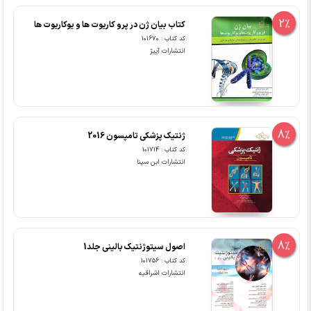
2%
کتاب بیان ژن در پرو کاریوت ها و یوکاریوت ها
کد کتاب : 101670
انتشارات آییژ
8%
ژنتیک پزشکی تامپسون 2016
کد کتاب : 101714
انتشارات ابن سینا
8%
اصول سیتوژنتیک بالینی جلد1
کد کتاب : 101756
انتشارات اشراقیه