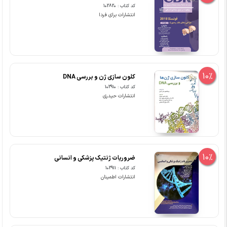
کد کتاب : 102820
انتشارات برای فردا
10%
کلون سازی ژن و بررسی DNA
کد کتاب : 102910
انتشارات حیدری
10%
ضروریات ژنتیک پزشکی و انسانی
کد کتاب : 102911
انتشارات اطمینان