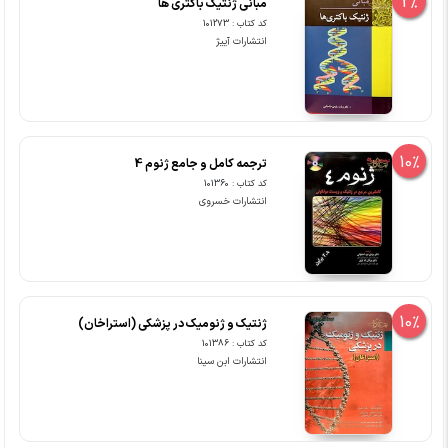
2%
مبانی ژنتیک باکتری ها
کد کتاب : 101273
انتشارات آییژ
10%
ترجمه کامل و جامع ژنوم 4
کد کتاب : 101360
انتشارات خسروی
10%
ژنتیک و ژنومیک در پزشکی (استراخان)
کد کتاب : 101386
انتشارات ابن سینا