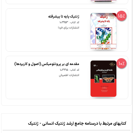
15%
ژنتیک پایه تا پیشرفته
کد کتاب : 103253
انتشارات برای فردا
10%
مقدمه ای بر پروتئومیکس (اصول و کاربردها)
کد کتاب : 103315
انتشارات اطمینان
کتابهای مرتبط با درسنامه جامع ارشد ژنتیک انسانی - ژنتیک