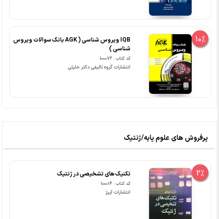
10%
IQB ویروس شناسی ( AGK بانک سوالات ویروس
شناسی )
کد کتاب : 100072
انتشارات گروه تالیفی دکتر خلیلی
پرفروش های علوم پایه/ژنتیک
2%
تکنیک های تشخیصی در ژنتیک
کد کتاب : 100016
انتشارات آییژ