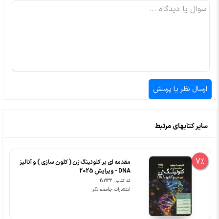
سایر کتابهای مرتبط
7%
مقدمه ای بر کلونینگ ژن ( کلون سازی ) و آنالیز
DNA - ویرایش 2025
کد کتاب : 201932
انتشارات جامعه نگر