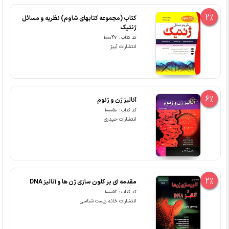
2%
کتاب (مجموعه کتابهای شاوم) نظریه و مسائل
ژنتیک
کد کتاب : 100047
انتشارات آییژ
6%
آنالیز ژن و ژنوم
کد کتاب : 100050
انتشارات حیدری
2%
مقدمه ای بر کلون سازی ژن ها و آنالیز DNA
کد کتاب : 100052
انتشارات خانه زیست شناسی