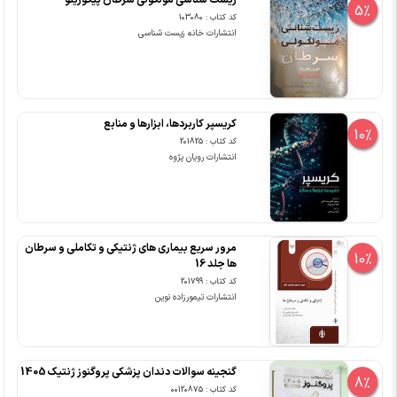
5%
کد کتاب : 103080
انتشارات خانه زیست شناسی
کریسپر کاربردها، ابزارها و منابع
10%
کد کتاب : 201825
انتشارات رویان پژوه
مرور سریع بیماری های ژنتیکی و تکاملی و سرطان
10%
ها جلد 16
کد کتاب : 201799
انتشارات تیمورزاده نوین
گنجینه سوالات دندان پزشکی پروگنوز ژنتیک 1405
8%
کد کتاب : 00120875