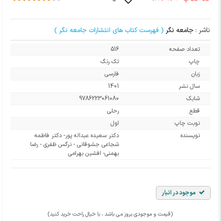
ناشر :
جامعه نگر
( فهرست کتاب های انتشارات جامعه نگر )
تعداد صفحه
516
چاپ
تک رنگ
زبان
فارسی
سال نشر
1401
شابک
9786223061080
قطع
رحلی
نوبت چاپ
اول
نویسنده
دکتر سعیده عبداله پور- دکتر فاطمه
شجاعی جشوقانی - نرگس ظفری - رضا
بهمنی- افشین بهرامی
موجود در انبار
(قیمت و موجودی بروز می باشد ، با خیال راحت خرید کنید)