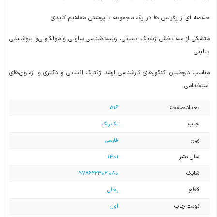
خلاصه ای از رفرنس ها در یک مجموعه با پوشش مفاهیم کلیدی
ﻣﺘﺸﮑﻞ از ﺳﻪ ﺑﺨﺶ ژﻧﺘﯿﮏ اﻧﺴﺎﻧﯽ، زﯾﺴﺖﺷﻨﺎﺳﯽ ﺳﻠﻮﻟﯽ و ﻣﻮﻟﮑـﻮﻟﯽو ﺑﯿﻮﺷـﯿﻤﯽ
ﺑـﺎﻟﯿﻨﯽ
مناسب داوﻃﻠﺒﺎن ﮐﻨﮑﻮرﻫﺎی ﮐﺎرﺷﻨﺎﺳﯽ ارﺷﺪ ژﻧﺘﯿﮏ اﻧﺴﺎﻧﯽ و دﮐﺘﺮی و آزﻣـﻮنﻫﺎی
اﺳﺘﺨﺪاﻣﯽ
تعداد صفحه
516
چاپ
تک رنگ
زبان
فارسی
سال نشر
1401
شابک
9786223061080
قطع
رحلی
نوبت چاپ
اول