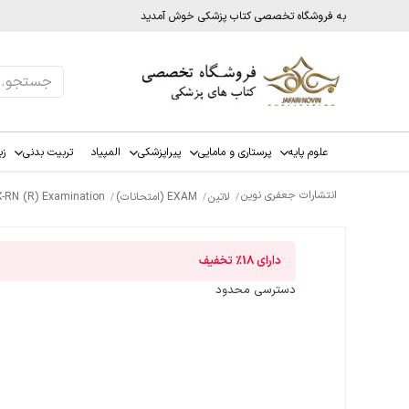
به فروشگاه تخصصی کتاب پزشکی خوش آمدید
علوم پایه
پرستاری و مامایی
پیراپزشکی
المپیاد
تربیت بدنی
زب
انتشارات جعفری نوین
لاتین
EXAM (امتحانات)
EX-RN (R) Examination
دارای
18%
تخفیف
دسترسی محدود