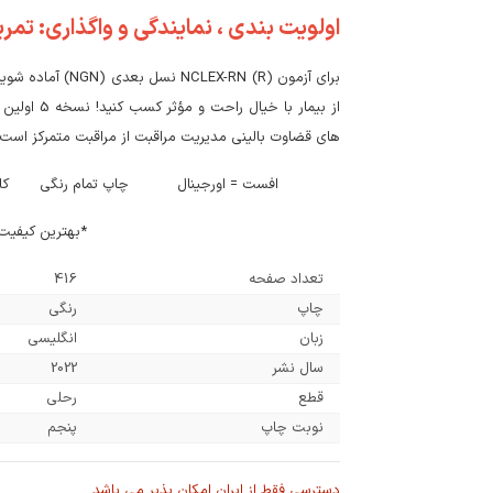
اولویت بندی ، نمایندگی و واگذاری: تمر
برای آزمون -RN (R
های قضاوت بالینی مدیریت مراقبت از مراقبت متمرکز است.
افست = اورجینال چاپ تمام رنگی کاغذ 80 گرمی اندونزی جلد سخت / ته دوخت /
*بهترین کیفیت 
تعداد صفحه
416
چاپ
رنگی
زبان
انگلیسی
سال نشر
2022
قطع
رحلی
نوبت چاپ
پنجم
دسترسی فقط از ایران امکان پذیر می باشد