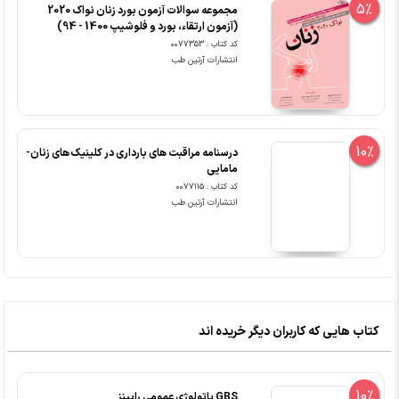
5%
مجموعه سوالات آزمون بورد زنان نواک 2020
(آزمون ارتقاء، بورد و فلوشیپ 1400 - 94)
کد کتاب : 0077353
انتشارات آرتین طب
10%
درسنامه مراقبت های بارداری در کلینیک های زنان-
مامایی
کد کتاب : 0077115
انتشارات آرتین طب
کتاب هایی که کاربران دیگر خریده اند
10%
GBS پاتولوژی عمومی رابینز