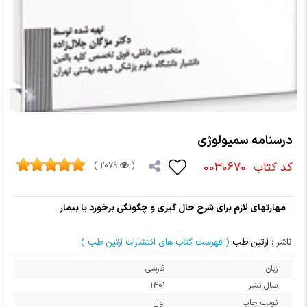
درسنامه سمیولوژی
کد کتاب
0030670
2079 )
(
مهارتهای لازم برای شرح حال گیری و چگونگی برخورد یا بیمار
ناشر :
آرتین طب
( فهرست کتاب های انتشارات آرتین طب )
زبان
فارسی
سال نشر
1401
نوبت چاپ
اول