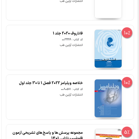
انتشارات آرتین طب
10%
فاناروف 2020 جلد 1
کد کتاب : 0032219
انتشارات آرتین طب
10%
خلاصه ویلیامز 2022 فصل 1 تا 30 جلد اول
کد کتاب : 0080571
انتشارات آرتین طب
5%
مجموعه پرسش ها و پاسخ های تشریحی آزمون
فلوشیپ نازایی 1401