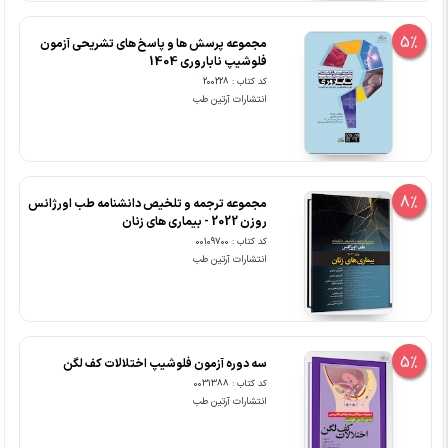
5%
مجموعه پرسش ها و پاسخ های تشریحی آزمون
فلوشیپ ناباروری 1404
کد کتاب : 200228
انتشارات آرتین طب
8%
مجموعه ترجمه و تلخیص دانشنامه طب اورژانس
روزن 2022 - بیماری های زنان
کد کتاب : 00109700
انتشارات آرتین طب
5%
سه دوره آزمون فلوشیپ اختلالات کف لگن
کد کتاب : 0031388
انتشارات آرتین طب