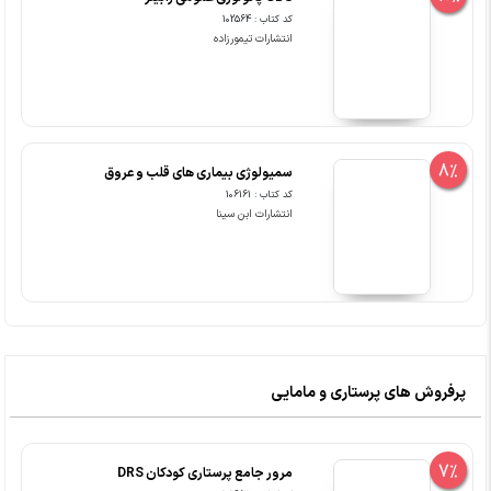
کد کتاب : 102564
انتشارات تیمورزاده
8%
سمیولوژی بیماری های قلب و عروق
کد کتاب : 106161
انتشارات ابن سینا
پرفروش های پرستاری و مامایی
7%
مرور جامع پرستاری کودکان DRS