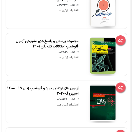
کد کتاب : 00292233
انتشارات آرتین طب
5%
مجموعه پرسش و پاسخ های تشریحی آزمون
فلوشیپ اختلالات کف لگن 1401
کد کتاب : 0079029
انتشارات آرتین طب
5%
آزمون های ارتقاء و بورد و فلوشیپ زنان 95 - 1400
اسپیروف 2020
کد کتاب : 0078236
انتشارات آرتین طب