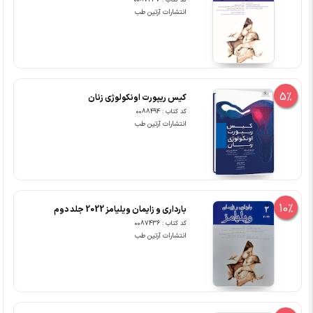
کد کتاب : 0087437
انتشارات آرتین طب
5%
کیس ریپورت اونکولوژی زنان
کد کتاب : 0088494
انتشارات آرتین طب
10%
بارداری و زایمان ویلیامز 2022 جلد دوم
کد کتاب : 0087436
انتشارات آرتین طب