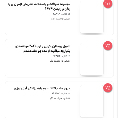
10%
مجموعه سوالات و پاسخنامه تشریحی آزمون بورد
زنان و زایمان 1404
کد کتاب : 200703
انتشارات تیمورزاده
7%
اصول پرستاری کوزیر و ارب 2021 مولفه های
یکپارچه مراقبت از مددجو جلد هشتم
کد کتاب : 143124
انتشارات جامعه نگر
7%
مرور جامع DRS علوم پایه پزشکی فیزیولوژی
کد کتاب : 188653
انتشارات جامعه نگر