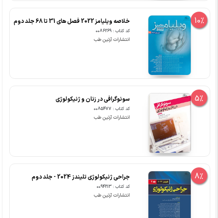
10%
خلاصه ویلیامز 2022 فصل های 31 تا 68 جلد دوم
کد کتاب : 0086269
انتشارات آرتین طب
5%
سونوگرافی در زنان و ژنیکولوژی
کد کتاب : 0085477
انتشارات آرتین طب
8%
جراحی ژنیکولوژی تلیندز 2024 - جلد دوم
کد کتاب : 0094213
انتشارات آرتین طب