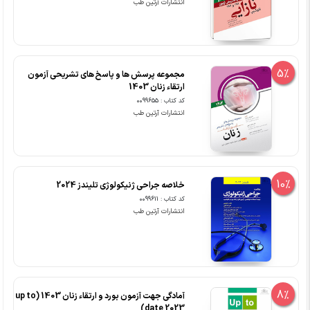
انتشارات آرتین طب
5%
مجموعه پرسش ها و پاسخ های تشریحی آزمون
ارتقاء زنان 1403
کد کتاب : 0099655
انتشارات آرتین طب
10%
خلاصه جراحی ژنیکولوژی تلیندز 2024
کد کتاب : 0099611
انتشارات آرتین طب
8%
آمادگی جهت آزمون بورد و ارتقاء زنان 1403 (up to
date 2023)