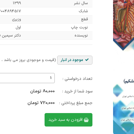
سال نشر
1399
شابک
6004894517
قطع
وزیری
نوبت چاپ
اول
نویسنده
دکتر سیمین ف
موجود در انبار
(قیمت و موجودی بروز می باشد ، با
تعداد درخواستی :
80,000 تومان
سود شما از خرید :
720,000 تومان
جمع مبلغ پرداختی :
افزودن به سبد خرید