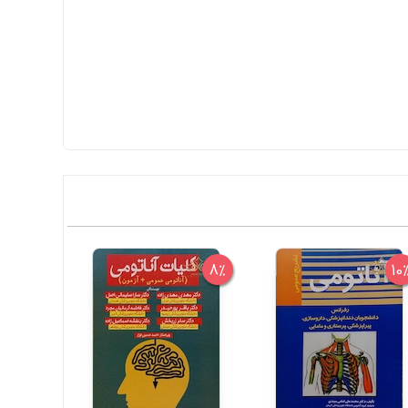
6%
8%
10