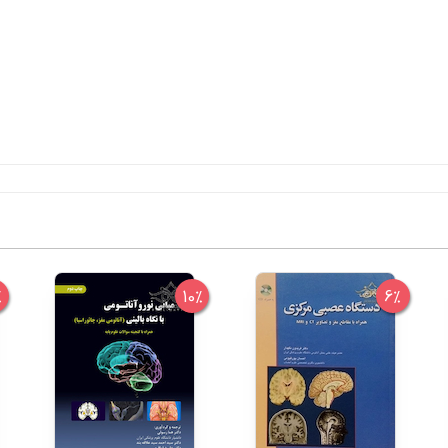
%
10%
6%