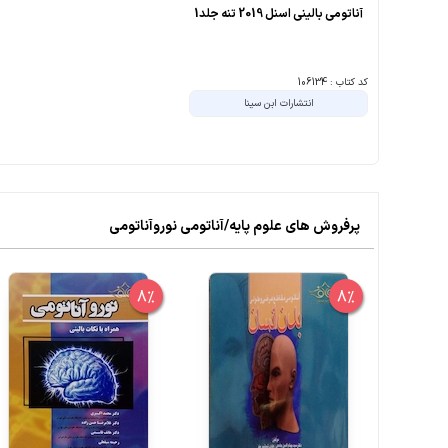
آناتومی بالینی اسنل 2019 تنه جلد1
کد کتاب : 106134
انتشارات ابن سینا
پرفروش های علوم پایه/آناتومی نوروآناتومی
8%
8%