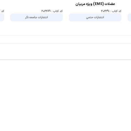
عضلات (EMS) ویژه مربیان
کد کتاب : 202291
کد کتاب : 202289
کد کتا
انتشارات حتمی
انتشارات جامعه نگر