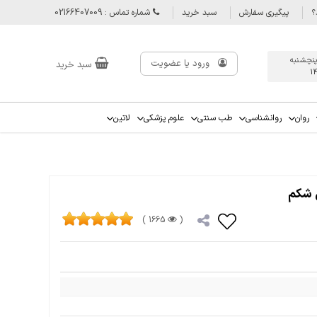
؟
پیگیری سفارش
سبد خرید
شماره تماس : 02166407009
پنچشنبه
ورود یا عضویت
سبد خرید
1
روان
روانشناسی
طب سنتی
علوم پزشکی
لاتین
 شکم
1665 )
(