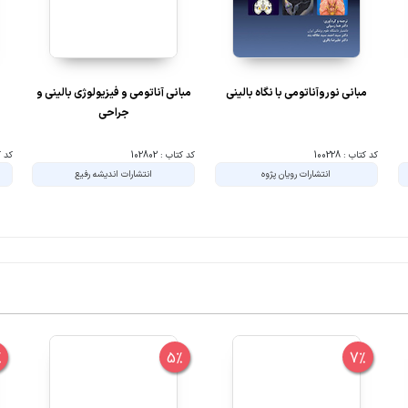
مبانی نوروآناتومی با نگاه بالینی
مبانی آناتومی و فیزیولوژی بالینی و
جراحی
کد کتاب : 100228
کد کتاب : 102802
کد کتا
انتشارات رویان پژوه
انتشارات اندیشه رفیع
%
5%
7%