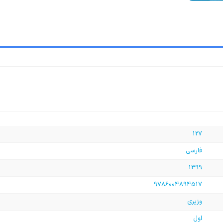
127
فارسی
1399
9786004894517
وزیری
اول