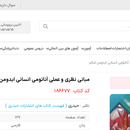
سوال دارید
آخرین بروزرسانی 
405/05/15
ان-اختصارات-اصطلاحات
آزمون
آزمون های بین المللی
دروس عمومی
دندانپزشکی
 آناتومی انسانی ابدومن شکم
مبانی نظری و عملی آناتومی انسانی ابدومن
کد کتاب
186677
ناشر :
حیدری
( فهرست کتاب های انتشارات حیدری )
تعداد صفحه
127
زبان
فارسی