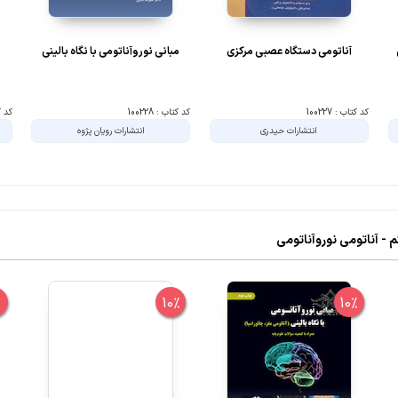
آناتومی دستگاه عصبی مرکزی
مبانی نوروآناتومی با نگاه بالینی
کد کتاب : 100227
کد کتاب : 100228
کد کتا
انتشارات حیدری
انتشارات رویان پژوه
 - آناتومی نوروآناتومی
%
10%
10%