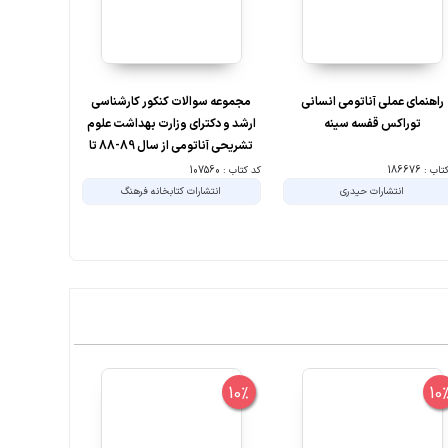
راهنمای عملی آناتومی انسانی
مجموعه سوالات کنکور کارشناسی
بانک سوالات
توراکس قفسه سینه
ارشد و دکترای وزارت بهداشت علوم
تشریحی آناتومی از سال 89-88 تا
1404 - 1405
ب : 186676
کد کتاب : 107560
کد کتاب : 202204
انتشارات حیدری
انتشارات کتابخانه فرهنگ
ا
8%
10%
10