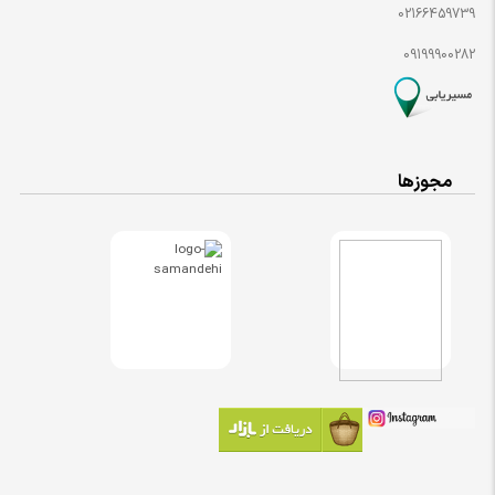
02166459739
09199900282
مجوزها