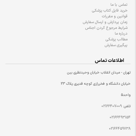
تماس با ما
خرید فایل کتاب پزشکی
قوانین و مقررات
زمان پردازش و ارسال سفارش
شرایط مرجوع کردن اجناس
درباره ما
مطالب پزشکی
پیگیری سفارش
اطلاعات تماس
تهران - میدان انقلاب خیابان وحیدنظری بین
خیابان دانشگاه و فخررازی کوچه قدیری پلاک 23
واحد5
تلفن:
02166407009
02166493154
02166459738