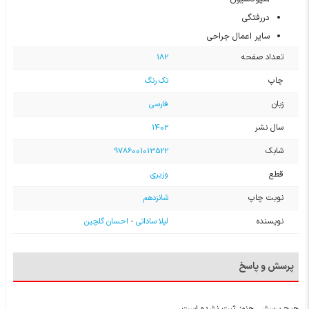
دررفتگی
سایر اعمال جراحی
تعداد صفحه
182
چاپ
تک رنگ
زبان
فارسی
سال نشر
1402
شابک
9786001013522
قطع
وزیری
نوبت چاپ
شانزدهم
نویسنده
لیلا ساداتی
-
احسان گلچین
پرسش و پاسخ