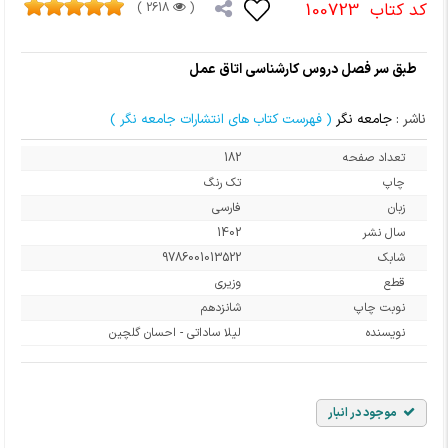
کد کتاب
100723
2618 )
(
طبق سر فصل دروس کارشناسی اتاق عمل
ناشر :
جامعه نگر
( فهرست کتاب های انتشارات جامعه نگر )
تعداد صفحه
182
چاپ
تک رنگ
زبان
فارسی
سال نشر
1402
شابک
9786001013522
قطع
وزیری
نوبت چاپ
شانزدهم
نویسنده
لیلا ساداتی - احسان گلچین
موجود در انبار