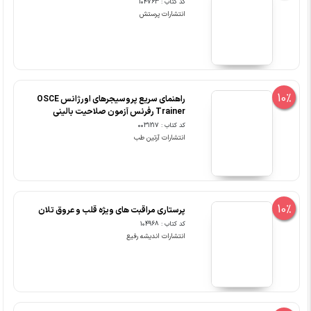
کد کتاب : 104763
انتشارات پرستش
10%
راهنمای سریع پروسیجرهای اورژانس OSCE
Trainer رفرنس آزمون صلاحیت بالینی
کد کتاب : 0031217
انتشارات آرتین طب
10%
پرستاری مراقبت های ویژه قلب و عروق تلان
کد کتاب : 104968
انتشارات اندیشه رفیع