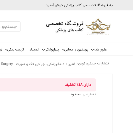
به فروشگاه تخصصی کتاب پزشکی خوش آمدید
علوم پایه
پرستاری و مامایی
پیراپزشکی
المپیاد
تربیت بدنی
زب
انتشارات جعفری نوین
لاتین
دندانپزشکی، جراحی فک و صورت - Dentistry & Maxillofacial Surgery
دارای
18%
تخفیف
دسترسی محدود