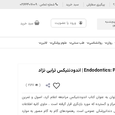
؟
پیگیری سفارش
سبد خرید
شماره تماس : 02166407009
پنچشنبه
ورود یا عضویت
سبد خرید
1
روان
روانشناسی
طب سنتی
علوم پزشکی
لاتین
Endodontics: Principles and Practice 6th Edition 2021 | اندودنتیکس ترابی نژاد
2167 )
(
 نژاد می توان به عنوان کتاب اندودنتیکس مراجعه اعلام کرد، اصول و تمرین
ز و گسترده که مورد بازنگری قرار گرفته است ، حاوی کلیه اطلاعات
مل دندانپزشکی عمومی است. رهنمودهای گام به گام مصور به موارد