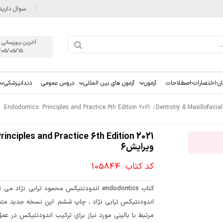
سوال دارید
آخرین بروزرسانی 
405/05/15
ان-اختصارات-اصطلاحات
آزمون
آزمون های بین المللی
دروس عمومی
دندانپزشکی
Endodontics: Principles and Practice 6th Edition 2021
ویرایش6
کد کتاب
105844
کتاب endodontics اندودنتیکس محمود ترابی
اندودنتیکس ترابی نژاد ، چاپ ششم. این نسخه جدید متمرک
مرتبط با بالینی مورد نیاز برای ترکیب اندودنتیکس در ع