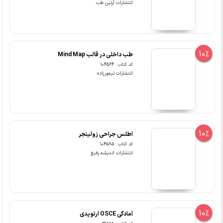
انتشارات آرتین طب
10%
طب داخلی در قالب Mind Map
کد کتاب : 104564
انتشارات تیمورزاده
10%
اطلس جراحی زولینجر
کد کتاب : 104585
انتشارات اندیشه رفیع
10%
آمادگی OSCE ارتوپدی