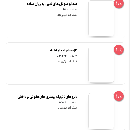
10%
صدا و سوفل های قلبی به زبان ساده
کد کتاب : 101615
انتشارات تیمورزاده
10%
تازه های احیاء AHA
کد کتاب : 0030274
انتشارات آرتین طب
10%
داروهای ژنریک بیماری های عفونی و داخلی
کد کتاب : 101826
انتشارات پرستش