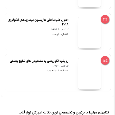
2%
اصول طب داخلی هاریسون بیماری های انکولوژی
2018
کد کتاب : 104886
انتشارات ارجمند
10%
رویکرد الگوریتمی به تشخیص های شایع پزشکی
کد کتاب : 104974
انتشارات اندیشه رفیع
کتابهای مرتبط با برترین و تخصصی ترین نکات آموزش نوار قلب