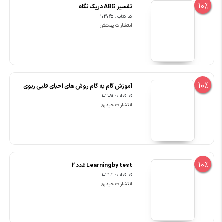
10%
تفسیر ABG دریک نگاه
کد کتاب : 103065
انتشارات پرستش
10%
آموزش گام به گام روش های احیای قلبی ریوی
کد کتاب : 103091
انتشارات حیدری
10%
Learning by test غدد 2
کد کتاب : 103102
انتشارات حیدری