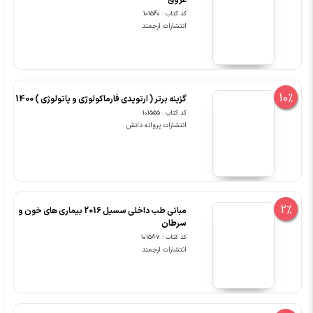
عروق
کد کتاب : 101540
انتشارات ارجمند
10%
گزینه برتر ( ارتوپدی فارماکولوژی و پاتولوژی ) 1400
کد کتاب : 101555
انتشارات پروانه دانش
2%
مبانی طب داخلی سسیل 2016 بیماری های خون و
سرطان
کد کتاب : 101587
انتشارات ارجمند