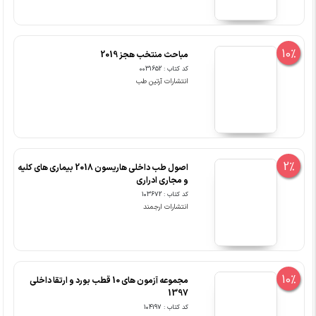
10%
مباحث منتخب هجز 2019
کد کتاب : 0031652
انتشارات آرتین طب
2%
اصول طب داخلی هاریسون 2018 بیماری های کلیه
و مجاری ادراری
کد کتاب : 103672
انتشارات ارجمند
10%
مجموعه آزمون های 10 قطب بورد و ارتقا داخلی
1397
کد کتاب : 104197