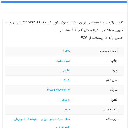
کتاب برترین و تخصصی ترین نکات آموزش نوار قلب Einthoven ECG ( بر پایه
آخرین مقالات و منابع معتبر ) جلد 1 مقدماتی
تفسیر پایه تا پیشرفته از ECG
تعداد صفحه
1065
چاپ
سیاه سفید
زبان
فارسی
سال نشر
1404
شابک
9786227877113
قطع
وزیری
نوبت چاپ
دوم
نویسنده
دکتر سید عباس نبوی
-
هوشنگ کدیوریان
-
امیر نوریان