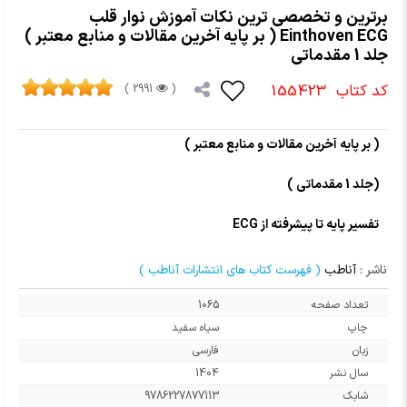
برترین و تخصصی ترین نکات آموزش نوار قلب
Einthoven ECG ( بر پایه آخرین مقالات و منابع معتبر )
جلد 1 مقدماتی
کد کتاب
155423
2991 )
(
( بر پایه آخرین مقالات و منابع معتبر )
(جلد 1 مقدماتی )
تفسیر پایه تا پیشرفته از ECG
ناشر :
آناطب
( فهرست کتاب های انتشارات آناطب )
تعداد صفحه
1065
چاپ
سیاه سفید
زبان
فارسی
سال نشر
1404
شابک
9786227877113