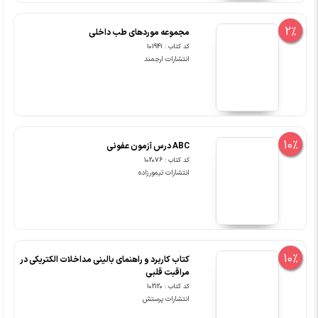
2%
مجموعه موردهای طب داخلی
کد کتاب : 101941
انتشارات ارجمند
10%
ABC درس آزمون عفونی
کد کتاب : 102076
انتشارات تیمورزاده
10%
کتاب کاربرد و راهنمای بالینی مداخلات الکتریکی در
مراقبت قلبی
کد کتاب : 102120
انتشارات پرستش