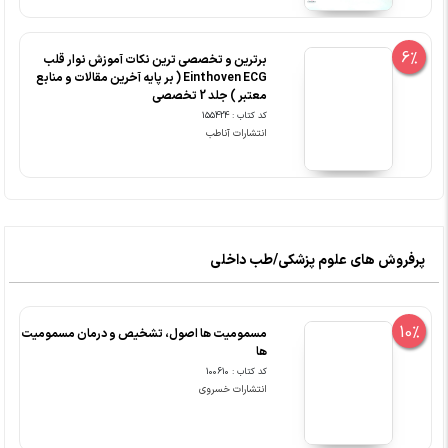
6%
برترین و تخصصی ترین نکات آموزش نوار قلب
Einthoven ECG ( بر پایه آخرین مقالات و منابع
معتبر ) جلد 2 تخصصی
کد کتاب : 155424
انتشارات آناطب
پرفروش های علوم پزشکی/طب داخلی
10%
مسمومیت ها اصول، تشخیص و درمان مسمومیت
ها
کد کتاب : 100610
انتشارات خسروی