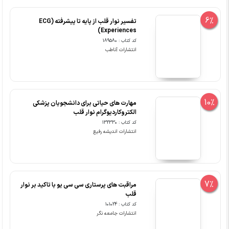
6%
تفسیر نوار قلب از پایه تا پیشرفته (ECG
Experiences)
کد کتاب : 189580
انتشارات آناطب
10%
مهارت های حیاتی برای دانشجویان پزشکی
الکتروکاردیوگرام نوار قلب
کد کتاب : 132330
انتشارات اندیشه رفیع
7%
مراقبت های پرستاری سی سی یو با تاکید بر نوار
قلب
کد کتاب : 101024
انتشارات جامعه نگر