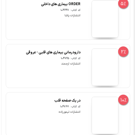
5%
ORDER بیماری های داخلی
کد کتاب : 104647
انتشارات پاشا
2%
دارودرمانی بیماری های قلبی - عروقی
کد کتاب : 104725
انتشارات ارجمند
10%
در یک صفحه قلب
کد کتاب : 104768
انتشارات تیمورزاده