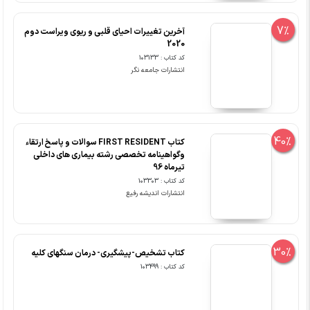
7%
آخرین تغییرات احیای قلبی و ریوی ویراست دوم
2020
کد کتاب : 103133
انتشارات جامعه نگر
40%
کتاب FIRST RESIDENT سوالات و پاسخ ارتقاء
وگواهینامه تخصصی رشته بیماری های داخلی
تیرماه 96
کد کتاب : 103303
انتشارات اندیشه رفیع
30%
کتاب تشخیص-پیشگیری- درمان سنگهای کلیه
کد کتاب : 103499