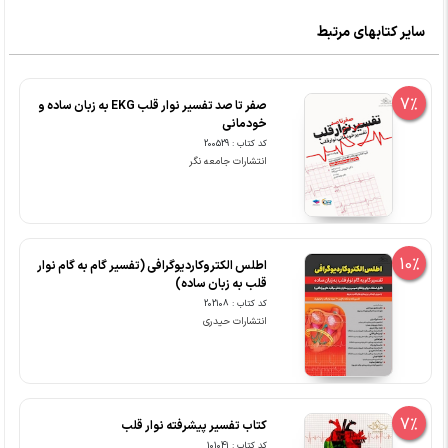
سایر کتابهای مرتبط
7%
صفر تا صد تفسیر نوار قلب EKG به زبان ساده و
خودمانی
کد کتاب : 200529
انتشارات جامعه نگر
10%
اطلس الکتروکاردیوگرافی (تفسیر گام به گام نوار
قلب به زبان ساده)
کد کتاب : 202108
انتشارات حیدری
7%
کتاب تفسیر پیشرفته نوار قلب
کد کتاب : 101041