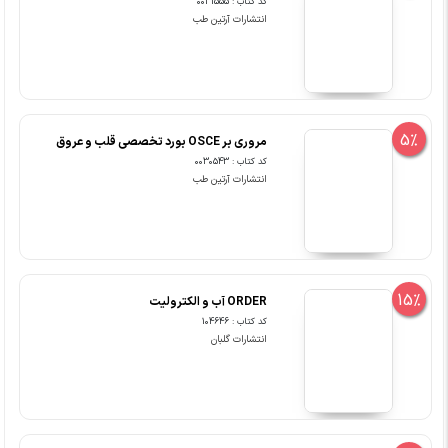
کد کتاب : 0031555
انتشارات آرتین طب
5%
مروری بر OSCE بورد تخصصی قلب و عروق
کد کتاب : 0030543
انتشارات آرتین طب
15%
ORDER آب و الکترولیت
کد کتاب : 104646
انتشارات گلبان