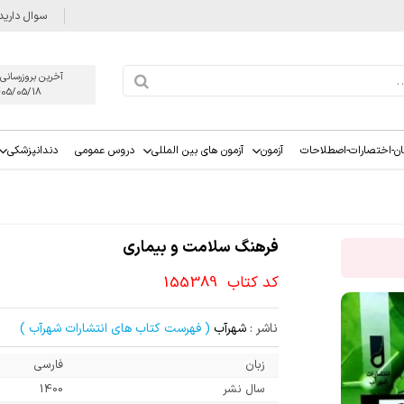
سوال دارید
آخرین بروزرسانی
405/05/18
ان-اختصارات-اصطلاحات
آزمون
آزمون های بین المللی
دروس عمومی
دندانپزشکی
فرهنگ سلامت و بیماری
کد کتاب
155389
ناشر :
شهرآب
( فهرست کتاب های انتشارات شهرآب )
زبان
فارسی
سال نشر
1400