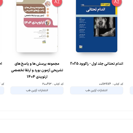
%
8%
8%
اندام تحتانی جلد اول - راکوود 2025
مجموعه پرسش ها و پاسخ های
اص
تشریحی آزمون بورد و ارتقا تخصصی
ارتوپدی 1404
کد کتاب : 00113876
کد کتاب : 200613
کد کتا
انتشارات آرتین طب
انتشارات آرتین طب