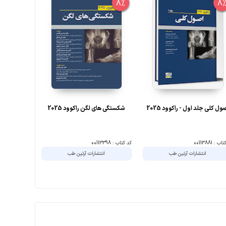
10%
8%
8
ول کلی جلد اول - راکوود 2025
شکستگی های لگن راکوود 2025
بازساختی و 
ا
ب : 00113881
کد کتاب : 00113398
کد کتاب : 199874
انتشارات آرتین طب
انتشارات آرتین طب
انت