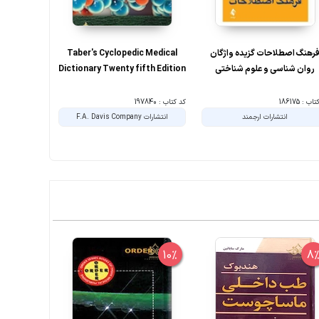
رهنگ اصطلاحات گزیده واژگان
Taber's Cyclopedic Medical
روانکاوی لکا
روان شناسی و علوم شناختی
Dictionary Twenty fifth Edition
ب : 186175
کد کتاب : 197840
کد کتاب : 195475
انتشارات ارجمند
انتشارات F.A. Davis Company
ا
10%
10%
8