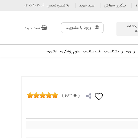
؟
پیگیری سفارش
سبد خرید
شماره تماس : 02166407009
 يكشنبه
ورود یا عضویت
سبد خرید
1
روان
روانشناسی
طب سنتی
علوم پزشکی
لاتین
483 )
(