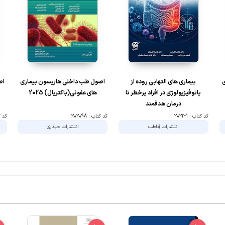
ی
بیماری های التهابی روده از
اصول طب داخلی هاریسون بیماری
اص
پاتوفیزیولوژی در افراد پرخطر تا
های عفونی(باکتریال) 2025
درمان هدفمند
کد کتاب : 202131
کد کتاب : 202098
کد کتا
انتشارات آناطب
انتشارات حیدری