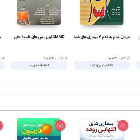
درمان قدم به قدم 4 بیماری های غدد
CMMD اورژانس های طب داخلی
ه
کد کتاب : 100742
کد کتاب : 100764
کد کتا
انتشارات برای فردا
انتشارات شهرآب
%
10%
6%