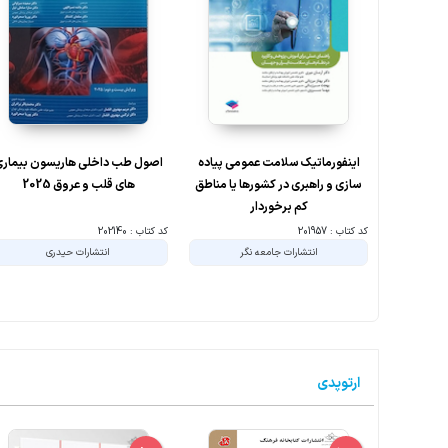
اینفورماتیک سلامت عمومی پیاده
اصول طب داخلی هاریسون بیمار
سازی و راهبری در کشورها یا مناطق
های قلب و عروق 2025
کم برخوردار
کد کتاب : 201957
کد کتاب : 202140
انتشارات جامعه نگر
انتشارات حیدری
ارتوپدی