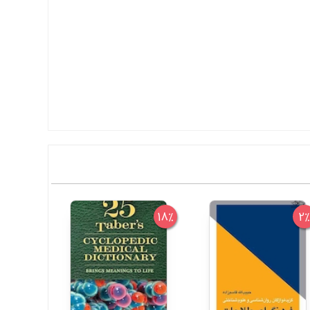
2%
18%
2