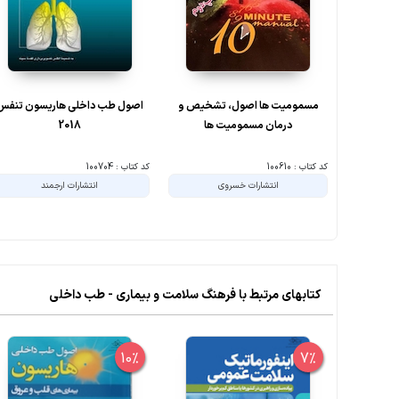
مسمومیت ها اصول، تشخیص و
اصول طب داخلی هاریسون تنفس
درمان مسمومیت ها
2018
کد کتاب : 100610
کد کتاب : 100704
انتشارات خسروی
انتشارات ارجمند
کتابهای مرتبط با فرهنگ سلامت و بیماری - طب داخلی
10%
7%