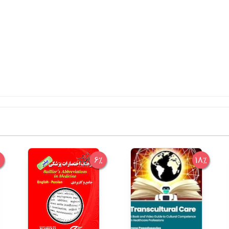
%
6%
18%