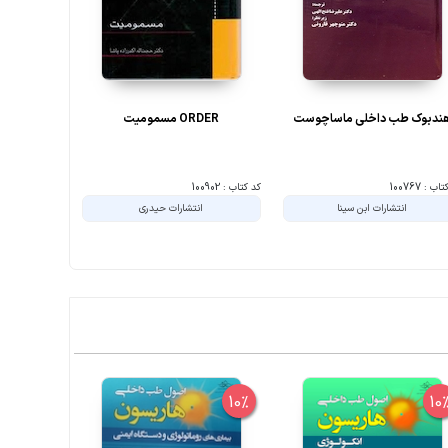
ندبوک طب داخلی ماساچوست
ORDER مسمومیت
سم شناسی ب
تشخ
ب : 100767
کد کتاب : 100902
کد کتاب : 0030825
انتشارات ابن سینا
انتشارات حیدری
ان
10%
10%
10