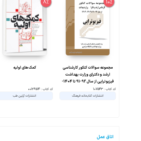
8%
10%
مجموعه سوالات کنکور کارشناسی
کمک های اولیه
ارشد و دکترای وزارت بهداشت
فیزیوتراپی از سال 92-91 تا 1404-
1403 جلد2
کد کتاب : 107543
کد کتاب : 00126514
انتشارات کتابخانه فرهنگ
انتشارات آرتین طب
اتاق عمل