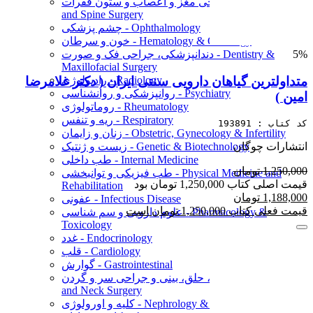
جراحی مغز و اعصاب و ستون فقرات - Neurological
and Spine Surgery
چشم پزشکی - Ophthalmology
خون و سرطان - Hematology & Oncology
دندانپزشکی، جراحی فک و صورت - Dentistry &
5%
Maxillofacial Surgery
رادیولوژی - Radiology
متداولترین گیاهان دارویی سنتی ایران ( دکتر غلامرضا
روانپزشکی و روانشناسی - Psychiatry
امین )
روماتولوژی - Rheumatology
ریه و تنفس - Respiratory
کد کتاب : 193891
زنان و زایمان - Obstetric, Gynecology & Infertility
انتشارات چوگان
زیست و ژنتیک - Genetic & Biotechnology
طب داخلی - Internal Medicine
1,250,000 تومان
طب فیزیکی و توانبخشی - Physical Medicine and
قیمت اصلی کتاب 1,250,000 تومان بود
Rehabilitation
1,188,000 تومان
عفونی - Infectious Disease
قیمت فعلی کتاب 1,250,000 تومان است
علوم دارویی و سم شناسی - Pharmacology &
Toxicology
غدد - Endocrinology
قلب - Cardiology
گوارش - Gastrointestinal
گوش، حلق، بینی و جراحی سر و گردن - ENT & Head
and Neck Surgery
کلیه و اورولوژی - Nephrology & Urology