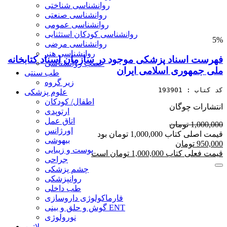
روانشناسی شناختی
روانشناسی صنعتی
روانشناسی عمومی
روانشناسی کودکان استثنایی
5%
روانشناسی مرضی
روانشناسی هنر
فهرست اسناد پزشکی موجود در سازمان اسناد کتابخانه
عصب روانشناسی
ملی جمهوری اسلامی ایران
طب سنتی
زیر گروه
کد کتاب : 193901
علوم پزشکی
اطفال/ کودکان
انتشارات چوگان
ارتوپدی
اتاق عمل
1,000,000 تومان
اورژانس
قیمت اصلی کتاب 1,000,000 تومان بود
بیهوشی
950,000 تومان
پوست و زیبایی
قیمت فعلی کتاب 1,000,000 تومان است
جراحی
چشم پزشکی
روانپزشکی
طب داخلی
فارماکولوژی داروسازی
گوش و حلق و بینی ENT
نورولوژی
لاتین