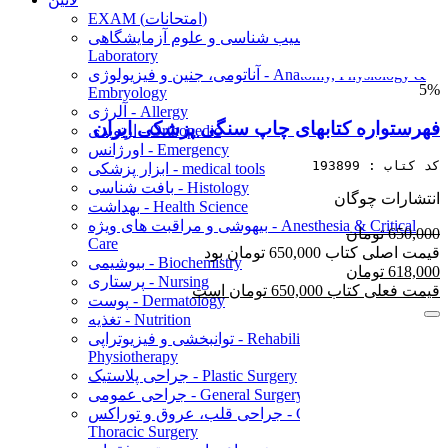
EXAM (امتحانات)
آسیب شناسی و علوم آزمایشگاهی - Pathology &
Laboratory
آناتومی، جنین و فیزیولوژی - Anatomy, Physiology &
5%
Embryology
آلرژی - Allergy
فهرستواره کتابهای چاپ سنگی پزشکی ایران
ارتوپدی - Orthopedic
اورژانس - Emergency
کد کتاب : 193899
ابزار پزشکی - medical tools
بافت شناسی - Histology
انتشارات چوگان
بهداشت - Health Science
بیهوشی و مراقبت های ویژه - Anesthesia & Critical
650,000 تومان
Care
قیمت اصلی کتاب 650,000 تومان بود
بیوشیمی - Biochemistry
618,000 تومان
پرستاری - Nursing
قیمت فعلی کتاب 650,000 تومان است
پوست - Dermatology
تغذیه - Nutrition
توانبخشی و فیزیوتراپی - Rehabilitation and
Physiotherapy
جراحی پلاستیک - Plastic Surgery
جراحی عمومی - General Surgery
جراحی قلب، عروق و توراکس - Cardiac, Vascular &
Thoracic Surgery