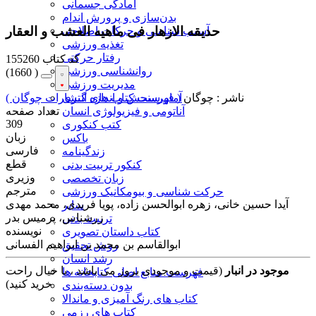
آمادگی جسمانی
بدن‌سازی و پرورش اندام
حدیقه الازهار فی ماهیه العشب و العقار
آسیب شناسی و حرکات اصلاحی
تغذیه ورزشی
رفتار حرکتی
کد کتاب
155260
روانشناسی ورزشی
(
1660 )
مدیریت ورزشی
آمار،سنجش و اندازه گیری
ناشر :
چوگان
( فهرست کتاب های انتشارات چوگان )
آناتومی و فیزیولوژی انسان
تعداد صفحه
309
کتب کنکوری
زبان
باکس
فارسی
زندگینامه
قطع
کنکور تربیت بدنی
وزیری
زبان تخصصی
مترجم
حرکت شناسی و بیومکانیک ورزشی
آیدا حسین خانی، زهره ابوالحسن زاده، پویا فریدی، محمد مهدی
سایر
زرشناس، پرمیس بدر
تربیت بدنی
نویسنده
کتاب داستان تصویری
ابوالقاسم بن محمد بن ابراهیم الفسانی
روش تحقیق
رشد انسان
موجود در انبار
(قیمت و موجودی بروز می باشد ، با خیال راحت
فهرست منابع اصلی کتابخانه ها
خرید کنید)
بدون دسته‌بندی
کتاب های رنگ آمیزی و ماندالا
کتاب های رزمی