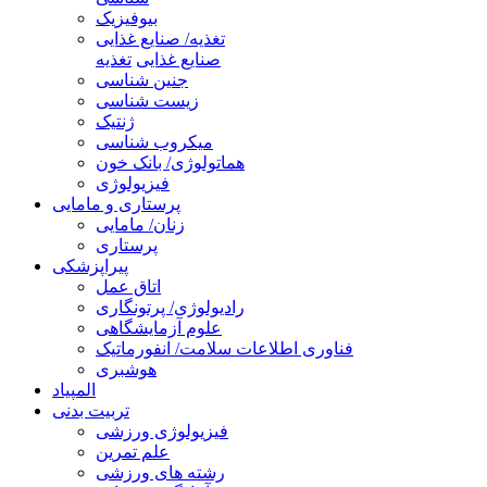
بیوفیزیک
تغذیه/ صنایع غذایی
صنایع غذایی
تغذیه
جنین شناسی
زیست شناسی
ژنتیک
میکروب شناسی
هماتولوژی/ بانک خون
فیزیولوژی
پرستاری و مامایی
زنان/ مامایی
پرستاری
پیراپزشکی
اتاق عمل
رادیولوژی/ پرتونگاری
علوم آزمایشگاهی
فناوری اطلاعات سلامت/ انفورماتیک
هوشبری
المپیاد
تربیت بدنی
فیزیولوژی ورزشی
علم تمرین
رشته های ورزشی