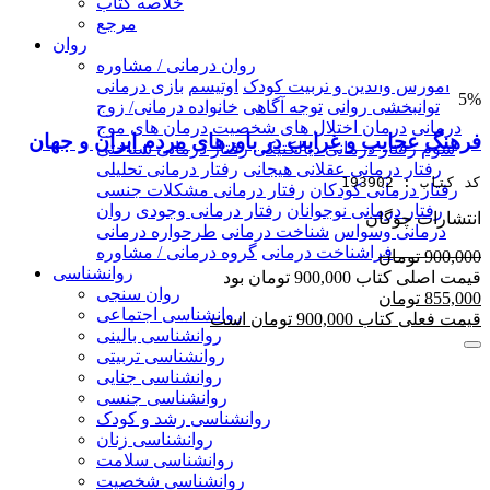
خلاصه کتاب
مرجع
روان
روان درمانی / مشاوره
آموزش والدین و تربیت کودک
اوتیسم
بازی درمانی
5%
توانبخشی روانی
توجه آگاهی
خانواده درمانی/ زوج
درمانی
درمان اختلال های شخصیت
درمان های موج
فرهنگ عجایب و غرایب در باورهای مردم ایران و جهان
سوم
رفتار درمانی دیالکتیکی
رفتار درمانی شناختی
رفتار درمانی عقلانی هیجانی
رفتار درمانی تحلیلی
کد کتاب : 193902
رفتار درمانی کودکان
رفتار درمانی مشکلات جنسی
رفتار درمانی نوجوانان
رفتار درمانی وجودی
روان
انتشارات چوگان
درمانی وسواس
شناخت درمانی
طرحواره درمانی
فراشناخت درمانی
گروه درمانی / مشاوره
900,000 تومان
روانشناسی
قیمت اصلی کتاب 900,000 تومان بود
روان سنجی
855,000 تومان
روانشناسی اجتماعی
قیمت فعلی کتاب 900,000 تومان است
روانشناسی بالینی
روانشناسی تربیتی
روانشناسی جنایی
روانشناسی جنسی
روانشناسی رشد و کودک
روانشناسی زنان
روانشناسی سلامت
روانشناسی شخصیت