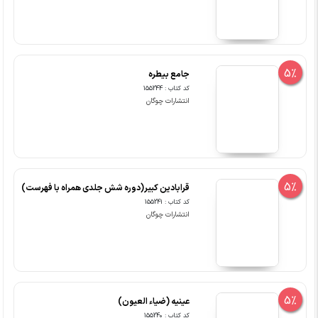
5%
جامع بیطره
کد کتاب : 155244
انتشارات چوگان
5%
قرابادین کبیر(دوره شش جلدی همراه با فهرست)
کد کتاب : 155241
انتشارات چوگان
5%
عینیه (ضیاء العیون)
کد کتاب : 155240