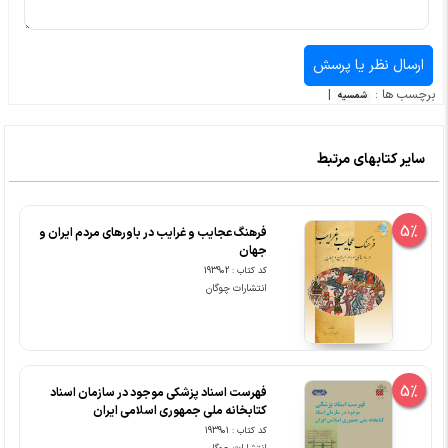
برچسب ها :
|
شمسیه
سایر کتابهای مرتبط
5%
فرهنگ عجایب و غرایب در باورهای مردم ایران و
جهان
کد کتاب : 193902
انتشارات چوگان
5%
فهرست اسناد پزشکی موجود در سازمان اسناد
کتابخانه ملی جمهوری اسلامی ایران
کد کتاب : 193901