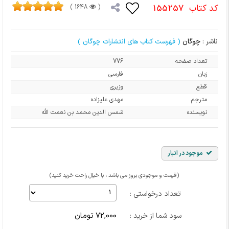
کد کتاب
155257
1648 )
(
ناشر :
چوگان
( فهرست کتاب های انتشارات چوگان )
تعداد صفحه
776
زبان
فارسی
قطع
وزیری
مترجم
مهدی علیزاده
نویسنده
شمس الدین محمد بن نعمت الله
موجود در انبار
(قیمت و موجودی بروز می باشد ، با خیال راحت خرید کنید)
تعداد درخواستی :
72,000 تومان
سود شما از خرید :