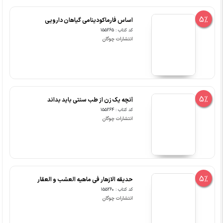
5%
اساس فارماکودینامی گیاهان دارویی
کد کتاب : 155265
انتشارات چوگان
5%
آنچه یک زن از طب سنتی باید بداند
کد کتاب : 155264
انتشارات چوگان
5%
حدیقه الازهار فی ماهیه العشب و العقار
کد کتاب : 155260
انتشارات چوگان