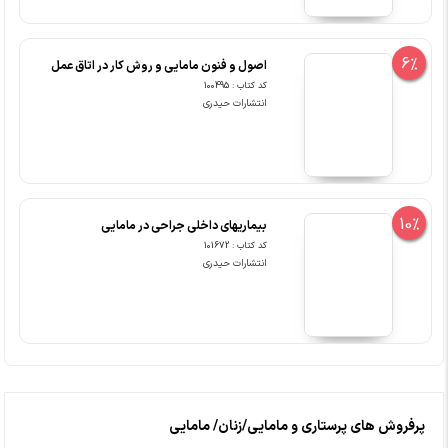
6%
اصول و فنون مامایی و روش کار در اتاق عمل
کد کتاب : 100495
انتشارات حیدری
10%
بیماریهای داخلی جراحی در مامایی
کد کتاب : 101672
انتشارات حیدری
پرفروش های پرستاری و مامایی/زنان/ مامایی