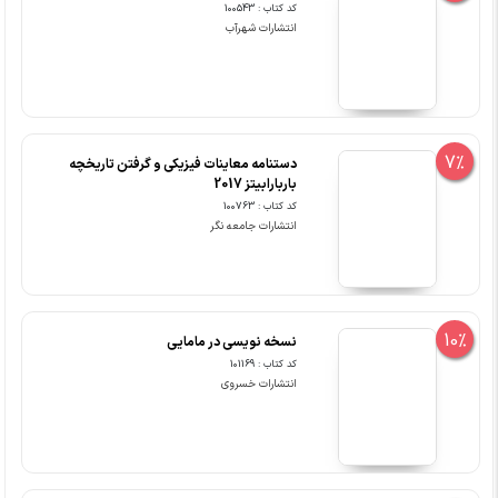
کد کتاب : 100543
انتشارات شهرآب
7%
دستنامه معاینات فیزیکی و گرفتن تاریخچه
باربارابیتز 2017
کد کتاب : 100763
انتشارات جامعه نگر
10%
نسخه نویسی در مامایی
کد کتاب : 101169
انتشارات خسروی