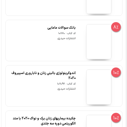
8%
بانک سوالات مامایی
کد کتاب : 101170
انتشارات حیدری
10%
آندوکرینولوژی‏ بالینی‏ زنان و ناباروری اسپیروف
2020
کد کتاب : 107098
انتشارات حیدری
10%
چکیده بیماریهای زنان برک و نواک 2020 با متد
الگوریتمی دوره سه جلدی