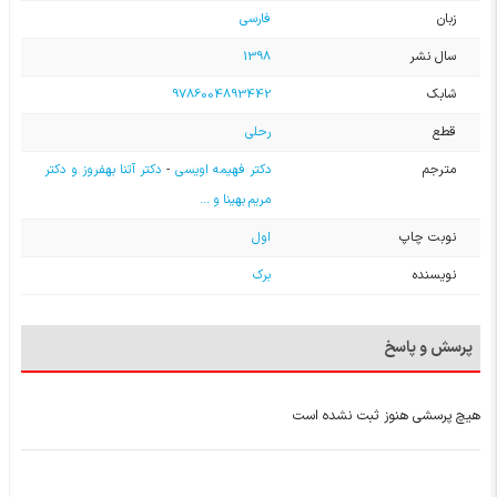
زبان
فارسی
سال نشر
1398
شابک
9786004893442
قطع
رحلی
مترجم
دکتر فهیمه اویسی
-
دکتر آتنا بهفروز و دکتر
مریم بهینا و ...
نوبت چاپ
اول
نویسنده
برک
پرسش و پاسخ
هیچ پرسشی هنوز ثبت نشده است