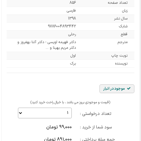
تعداد صفحه
856
زبان
فارسی
سال نشر
1398
شابک
9786004893442
قطع
رحلی
مترجم
دکتر فهیمه اویسی - دکتر آتنا بهفروز و
دکتر مریم بهینا و ...
نوبت چاپ
اول
نویسنده
برک
موجود در انبار
(قیمت و موجودی بروز می باشد ، با خیال راحت خرید کنید)
تعداد درخواستی :
99,000 تومان
سود شما از خرید :
891,000 تومان
جمع مبلغ پرداختی :