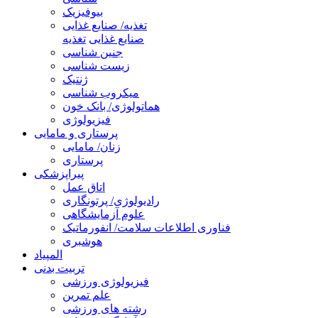
بیوفیزیک
تغذیه/ صنایع غذایی
صنایع غذایی
تغذیه
جنین شناسی
زیست شناسی
ژنتیک
میکروب شناسی
هماتولوژی/ بانک خون
فیزیولوژی
پرستاری و مامایی
زنان/ مامایی
پرستاری
پیراپزشکی
اتاق عمل
رادیولوژی/ پرتونگاری
علوم آزمایشگاهی
فناوری اطلاعات سلامت/ انفورماتیک
هوشبری
المپیاد
تربیت بدنی
فیزیولوژی ورزشی
علم تمرین
رشته های ورزشی