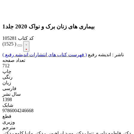
بیماری های زنان برک و نواک 2020 جلد1
کد کتاب
105281
(
1525 )
ناشر :
اندیشه رفیع
( فهرست کتاب های انتشارات اندیشه رفیع )
تعداد صفحه
712
چاپ
رنگی
زبان
فارسی
سال نشر
1398
شابک
9786004246668
قطع
وزیری
مترجم
دکتر فاطمه داوری تنها - دکتر مهبد ابراهیمی - دکتر مانیا کاوه - دکتر