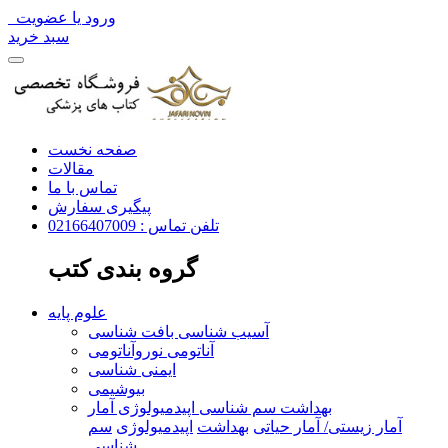
ورود یا عضویت
سبد خرید
صفحه نخست
مقالات
تماس با ما
پیگیری سفارش
تلفن تماس : 02166407009
گروه بندی کتب
علوم پایه
آسیب شناسی بافت شناسی
آناتومی نوروآناتومی
ایمنی شناسی
بیوشیمی
بهداشت سم شناسی اپیدمیولوژی آمار
آمار زیستی/ آمار حیاتی
بهداشت
اپیدمیولوژی
سم
شناسی