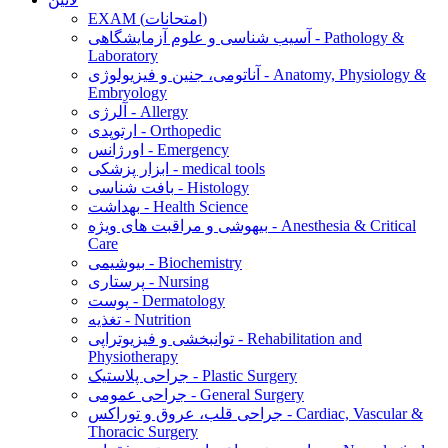
EXAM (امتحانات)
آسیب شناسی و علوم آزمایشگاهی - Pathology &
Laboratory
آناتومی، جنین و فیزیولوژی - Anatomy, Physiology &
Embryology
آلرژی - Allergy
ارتوپدی - Orthopedic
اورژانس - Emergency
ابزار پزشکی - medical tools
بافت شناسی - Histology
بهداشت - Health Science
بیهوشی و مراقبت های ویژه - Anesthesia & Critical
Care
بیوشیمی - Biochemistry
پرستاری - Nursing
پوست - Dermatology
تغذیه - Nutrition
توانبخشی و فیزیوتراپی - Rehabilitation and
Physiotherapy
جراحی پلاستیک - Plastic Surgery
جراحی عمومی - General Surgery
جراحی قلب، عروق و توراکس - Cardiac, Vascular &
Thoracic Surgery