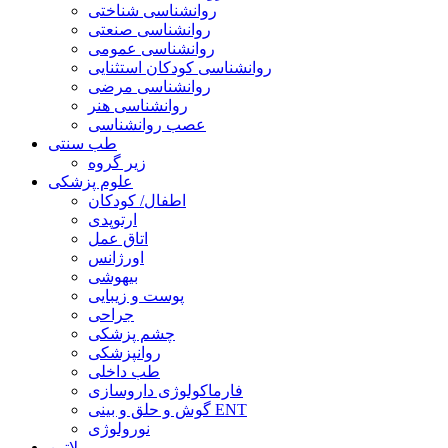
روانشناسی شناختی
روانشناسی صنعتی
روانشناسی عمومی
روانشناسی کودکان استثنایی
روانشناسی مرضی
روانشناسی هنر
عصب روانشناسی
طب سنتی
زیر گروه
علوم پزشکی
اطفال/ کودکان
ارتوپدی
اتاق عمل
اورژانس
بیهوشی
پوست و زیبایی
جراحی
چشم پزشکی
روانپزشکی
طب داخلی
فارماکولوژی داروسازی
گوش و حلق و بینی ENT
نورولوژی
لاتین