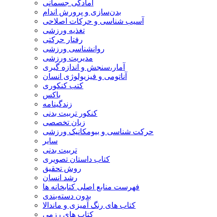
آمادگی جسمانی
بدن‌سازی و پرورش اندام
آسیب شناسی و حرکات اصلاحی
تغذیه ورزشی
رفتار حرکتی
روانشناسی ورزشی
مدیریت ورزشی
آمار،سنجش و اندازه گیری
آناتومی و فیزیولوژی انسان
کتب کنکوری
باکس
زندگینامه
کنکور تربیت بدنی
زبان تخصصی
حرکت شناسی و بیومکانیک ورزشی
سایر
تربیت بدنی
کتاب داستان تصویری
روش تحقیق
رشد انسان
فهرست منابع اصلی کتابخانه ها
بدون دسته‌بندی
کتاب های رنگ آمیزی و ماندالا
کتاب های رزمی