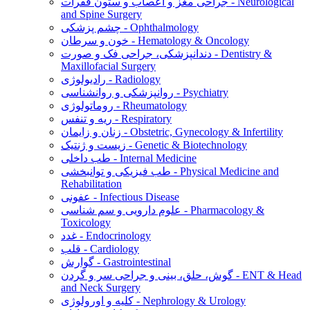
جراحی مغز و اعصاب و ستون فقرات - Neurological
and Spine Surgery
چشم پزشکی - Ophthalmology
خون و سرطان - Hematology & Oncology
دندانپزشکی، جراحی فک و صورت - Dentistry &
Maxillofacial Surgery
رادیولوژی - Radiology
روانپزشکی و روانشناسی - Psychiatry
روماتولوژی - Rheumatology
ریه و تنفس - Respiratory
زنان و زایمان - Obstetric, Gynecology & Infertility
زیست و ژنتیک - Genetic & Biotechnology
طب داخلی - Internal Medicine
طب فیزیکی و توانبخشی - Physical Medicine and
Rehabilitation
عفونی - Infectious Disease
علوم دارویی و سم شناسی - Pharmacology &
Toxicology
غدد - Endocrinology
قلب - Cardiology
گوارش - Gastrointestinal
گوش، حلق، بینی و جراحی سر و گردن - ENT & Head
and Neck Surgery
کلیه و اورولوژی - Nephrology & Urology