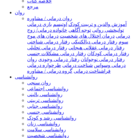
خلاصه کتاب
مرجع
روان
روان درمانی / مشاوره
آموزش والدین و تربیت کودک
اوتیسم
بازی درمانی
توانبخشی روانی
توجه آگاهی
خانواده درمانی/ زوج
درمانی
درمان اختلال های شخصیت
درمان های موج
سوم
رفتار درمانی دیالکتیکی
رفتار درمانی شناختی
رفتار درمانی عقلانی هیجانی
رفتار درمانی تحلیلی
رفتار درمانی کودکان
رفتار درمانی مشکلات جنسی
رفتار درمانی نوجوانان
رفتار درمانی وجودی
روان
درمانی وسواس
شناخت درمانی
طرحواره درمانی
فراشناخت درمانی
گروه درمانی / مشاوره
روانشناسی
روان سنجی
روانشناسی اجتماعی
روانشناسی بالینی
روانشناسی تربیتی
روانشناسی جنایی
روانشناسی جنسی
روانشناسی رشد و کودک
روانشناسی زنان
روانشناسی سلامت
روانشناسی شخصیت