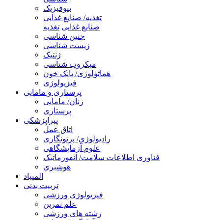
بیوفیزیک
تغذیه/ صنایع غذایی
صنایع غذایی
تغذیه
جنین شناسی
زیست شناسی
ژنتیک
میکروب شناسی
هماتولوژی/ بانک خون
فیزیولوژی
پرستاری و مامایی
زنان/ مامایی
پرستاری
پیراپزشکی
اتاق عمل
رادیولوژی/ پرتونگاری
علوم آزمایشگاهی
فناوری اطلاعات سلامت/ انفورماتیک
هوشبری
المپیاد
تربیت بدنی
فیزیولوژی ورزشی
علم تمرین
رشته های ورزشی