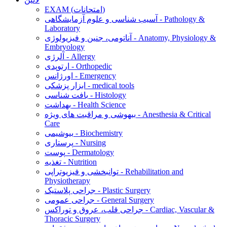
EXAM (امتحانات)
آسیب شناسی و علوم آزمایشگاهی - Pathology &
Laboratory
آناتومی، جنین و فیزیولوژی - Anatomy, Physiology &
Embryology
آلرژی - Allergy
ارتوپدی - Orthopedic
اورژانس - Emergency
ابزار پزشکی - medical tools
بافت شناسی - Histology
بهداشت - Health Science
بیهوشی و مراقبت های ویژه - Anesthesia & Critical
Care
بیوشیمی - Biochemistry
پرستاری - Nursing
پوست - Dermatology
تغذیه - Nutrition
توانبخشی و فیزیوتراپی - Rehabilitation and
Physiotherapy
جراحی پلاستیک - Plastic Surgery
جراحی عمومی - General Surgery
جراحی قلب، عروق و توراکس - Cardiac, Vascular &
Thoracic Surgery