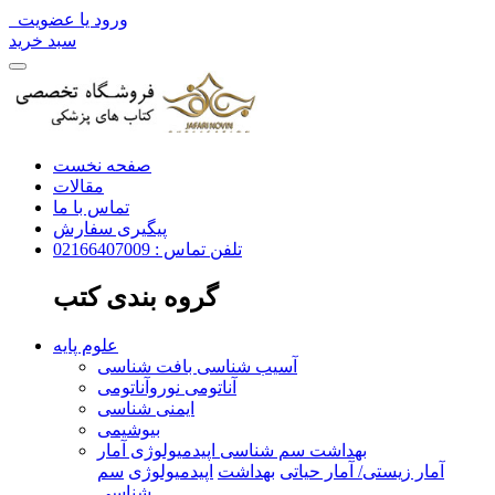
ورود یا عضویت
سبد خرید
صفحه نخست
مقالات
تماس با ما
پیگیری سفارش
تلفن تماس : 02166407009
گروه بندی کتب
علوم پایه
آسیب شناسی بافت شناسی
آناتومی نوروآناتومی
ایمنی شناسی
بیوشیمی
بهداشت سم شناسی اپیدمیولوژی آمار
آمار زیستی/ آمار حیاتی
بهداشت
اپیدمیولوژی
سم
شناسی