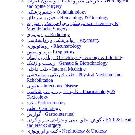
جراحی مغز و اعصاب و ستون فقرات - Neurological
and Spine Surgery
چشم پزشکی - Ophthalmology
خون و سرطان - Hematology & Oncology
دندانپزشکی، جراحی فک و صورت - Dentistry &
Maxillofacial Surgery
رادیولوژی - Radiology
روانپزشکی و روانشناسی - Psychiatry
روماتولوژی - Rheumatology
ریه و تنفس - Respiratory
زنان و زایمان - Obstetric, Gynecology & Infertility
زیست و ژنتیک - Genetic & Biotechnology
طب داخلی - Internal Medicine
طب فیزیکی و توانبخشی - Physical Medicine and
Rehabilitation
عفونی - Infectious Disease
علوم دارویی و سم شناسی - Pharmacology &
Toxicology
غدد - Endocrinology
قلب - Cardiology
گوارش - Gastrointestinal
گوش، حلق، بینی و جراحی سر و گردن - ENT & Head
and Neck Surgery
کلیه و اورولوژی - Nephrology & Urology