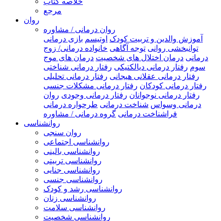
خلاصه کتاب
مرجع
روان
روان درمانی / مشاوره
آموزش والدین و تربیت کودک
اوتیسم
بازی درمانی
توانبخشی روانی
توجه آگاهی
خانواده درمانی/ زوج
درمانی
درمان اختلال های شخصیت
درمان های موج
سوم
رفتار درمانی دیالکتیکی
رفتار درمانی شناختی
رفتار درمانی عقلانی هیجانی
رفتار درمانی تحلیلی
رفتار درمانی کودکان
رفتار درمانی مشکلات جنسی
رفتار درمانی نوجوانان
رفتار درمانی وجودی
روان
درمانی وسواس
شناخت درمانی
طرحواره درمانی
فراشناخت درمانی
گروه درمانی / مشاوره
روانشناسی
روان سنجی
روانشناسی اجتماعی
روانشناسی بالینی
روانشناسی تربیتی
روانشناسی جنایی
روانشناسی جنسی
روانشناسی رشد و کودک
روانشناسی زنان
روانشناسی سلامت
روانشناسی شخصیت