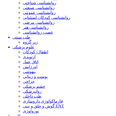
روانشناسی شناختی
روانشناسی صنعتی
روانشناسی عمومی
روانشناسی کودکان استثنایی
روانشناسی مرضی
روانشناسی هنر
عصب روانشناسی
طب سنتی
زیر گروه
علوم پزشکی
اطفال/ کودکان
ارتوپدی
اتاق عمل
اورژانس
بیهوشی
پوست و زیبایی
جراحی
چشم پزشکی
روانپزشکی
طب داخلی
فارماکولوژی داروسازی
گوش و حلق و بینی ENT
نورولوژی
لاتین