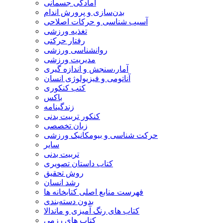
آمادگی جسمانی
بدن‌سازی و پرورش اندام
آسیب شناسی و حرکات اصلاحی
تغذیه ورزشی
رفتار حرکتی
روانشناسی ورزشی
مدیریت ورزشی
آمار،سنجش و اندازه گیری
آناتومی و فیزیولوژی انسان
کتب کنکوری
باکس
زندگینامه
کنکور تربیت بدنی
زبان تخصصی
حرکت شناسی و بیومکانیک ورزشی
سایر
تربیت بدنی
کتاب داستان تصویری
روش تحقیق
رشد انسان
فهرست منابع اصلی کتابخانه ها
بدون دسته‌بندی
کتاب های رنگ آمیزی و ماندالا
کتاب های رزمی