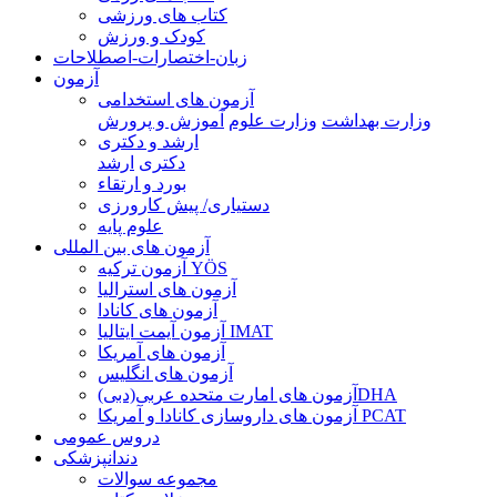
کتاب های ورزشی
کودک و ورزش
زبان-اختصارات-اصطلاحات
آزمون
آزمون های استخدامی
وزارت بهداشت
وزارت علوم
آموزش و پرورش
ارشد و دکتری
دکتری
ارشد
بورد و ارتقاء
دستیاری/ پیش کارورزی
علوم پایه
آزمون های بین المللی
آزمون تركيه YÖS
آزمون های استرالیا
آزمون های کانادا
آزمون آیمت ایتالیا IMAT
آزمون های آمریکا
آزمون های انگلیس
آزمون های امارت متحده عربی(دبی)DHA
آزمون های داروسازی کانادا و آمریکا PCAT
دروس عمومی
دندانپزشکی
مجموعه سوالات