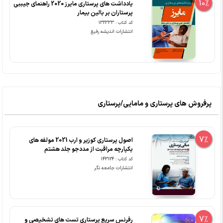
10%
یادداشت های پرستاری مایرز 2020 راهنمای جیببی
پرستاران بر بالین بیمار
کد کتاب : 132333
انتشارات اندیشه رفیع
پرفروش های پرستاری و مامایی/پرستاری
7%
اصول پرستاری کوزیر و ارب 2021 مولفه های
یکپارچه مراقبت از مددجو جلد هشتم
کد کتاب : 143124
انتشارات جامعه نگر
7%
رفرنس سریع پرستاری تست های تشخیصی و