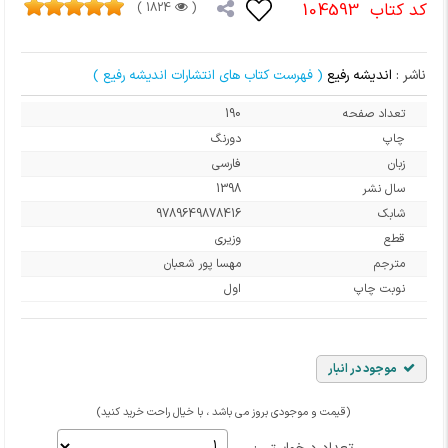
کد کتاب
104593
1824 )
(
ناشر :
اندیشه رفیع
( فهرست کتاب های انتشارات اندیشه رفیع )
تعداد صفحه
190
چاپ
دورنگ
زبان
فارسی
سال نشر
1398
شابک
9789649878416
قطع
وزیری
مترجم
مهسا پور شعبان
نوبت چاپ
اول
موجود در انبار
(قیمت و موجودی بروز می باشد ، با خیال راحت خرید کنید)