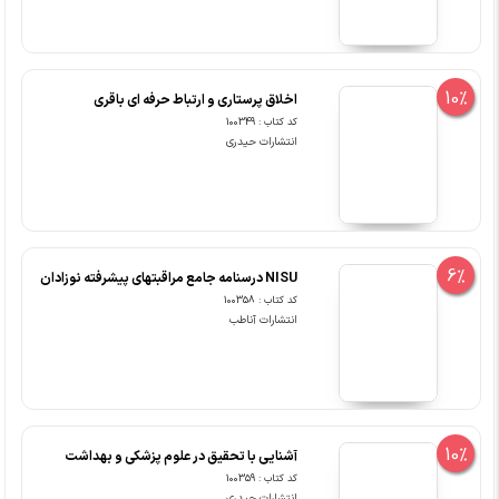
10%
اخلاق پرستاری و ارتباط حرفه ای باقری
کد کتاب : 100349
انتشارات حیدری
6%
NISU درسنامه جامع مراقبتهای پیشرفته نوزادان
کد کتاب : 100358
انتشارات آناطب
10%
آشنایی با تحقیق در علوم پزشکی و بهداشت
کد کتاب : 100359
انتشارات حیدری