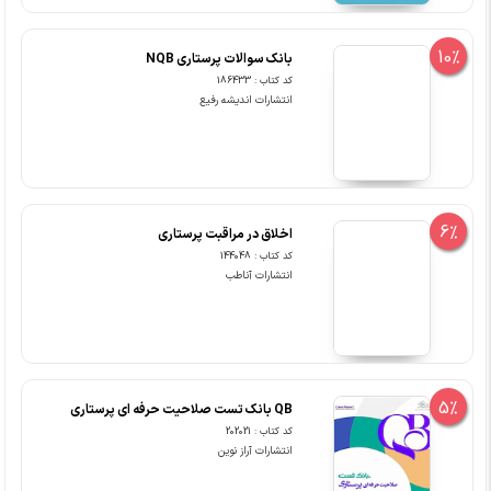
10%
بانک سوالات پرستاری NQB
کد کتاب : 186433
انتشارات اندیشه رفیع
6%
اﺧﻼق در ﻣﺮاﻗﺒﺖ ﭘﺮﺳﺘﺎری
کد کتاب : 144048
انتشارات آناطب
5%
QB بانک تست صلاحیت حرفه ای پرستاری
کد کتاب : 202021
انتشارات آراز نوین