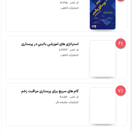
کد کتاب : 201815
انتشارات آناطب
6%
استراتژی های آموزشی بالینی در پرستاری
کد کتاب : 108283
انتشارات آناطب
7%
گام های سریع برای پرستاری مراقبت زخم
کد کتاب : 201058
انتشارات جامعه نگر