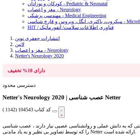
کودکان و نوزادان - Pediatric & Neonatal
مغز و اعصاب - Neurology
مهندسی پزشکی - Medical Engineering
Microbiology, Ba
HIT / فناوری اطلاعات سلامت/ انفورماتیک
انتشارات جعفری نوین
لاتین
مغز و اعصاب - Neurology
Netter's Neurology 2020
دارای
18%
تخفیف
دسترسی محدود
Netter's Neurology 2020 | عصب شناسی Netter
کد کتاب
104543
(
1142 )
وانشناسی عصبی نیاز دارند ، عصب شناسی Netter ، نسخه 3 ، یک نمای مختصر و برجسته
را که توسط تصاویر بی نظیر و به یاد ماندنی Netter ارائه شده است.