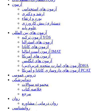
آزمون
آزمون های استخدامی
ارشد و دکتری
بورد و ارتقاء
دستیاری/ پیش کارورزی
علوم پایه
آزمون های بین المللی
آزمون تركيه YÖS
آزمون های استرالیا
آزمون های کانادا
آزمون آیمت ایتالیا IMAT
آزمون های آمریکا
آزمون های انگلیس
آزمون های امارت متحده عربی(دبی)DHA
آزمون های داروسازی کانادا و آمریکا PCAT
دروس عمومی
دندانپزشکی
مجموعه سوالات
خلاصه کتاب
مرجع
روان
روان درمانی / مشاوره
روانشناسی