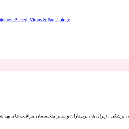
میکروب، باکتری، انگل، ویروس و قارچ شناسی - cteri, Virous & Parasitology
شکی ، ژنرال ها ، پرستاران و سایر متخصصان مراقبت های بهداشتی که به دانش عملی و ر