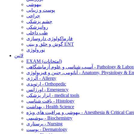
بیهوشی
پوست و زیبایی
جراحی
چشم پزشکی
روانپزشکی
طب داخلی
فارماکولوژی داروسازی
گوش و حلق و بینی ENT
نورولوژی
لاتین
EXAM (امتحانات)
 و علوم آزمایشگاهی - Pathology & Laboratory
 فیزیولوژی - Anatomy, Physiology & Embryology
آلرژی - Allergy
ارتوپدی - Orthopedic
اورژانس - Emergency
ابزار پزشکی - medical tools
بافت شناسی - Histology
بهداشت - Health Science
یهوشی و مراقبت های ویژه - Anesthesia & Critical Care
بیوشیمی - Biochemistry
پرستاری - Nursing
پوست - Dermatology