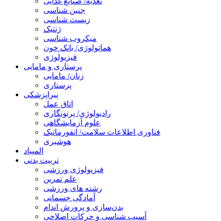
تغذیه/ صنایع غذایی
جنین شناسی
زیست شناسی
ژنتیک
میکروب شناسی
هماتولوژی/ بانک خون
فیزیولوژی
پرستاری و مامایی
زنان/ مامایی
پرستاری
پیراپزشکی
اتاق عمل
رادیولوژی/ پرتونگاری
علوم آزمایشگاهی
فناوری اطلاعات سلامت/ انفورماتیک
هوشبری
المپیاد
تربیت بدنی
فیزیولوژی ورزشی
علم تمرین
رشته های ورزشی
آمادگی جسمانی
بدن‌سازی و پرورش اندام
آسیب شناسی و حرکات اصلاحی