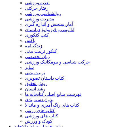
تغذیه ورزشی
رفتار حرکتی
روانشناسی ورزشی
مدیریت ورزشی
آمار،سنجش و اندازه گیری
آناتومی و فیزیولوژی انسان
کتب کنکوری
باکس
زندگینامه
کنکور تربیت بدنی
زبان تخصصی
حرکت شناسی و بیومکانیک ورزشی
سایر
تربیت بدنی
کتاب داستان تصویری
روش تحقیق
رشد انسان
فهرست منابع اصلی کتابخانه ها
بدون دسته‌بندی
کتاب های رنگ آمیزی و ماندالا
کتاب های رزمی
کتاب های ورزشی
کودک و ورزش
زبان-اختصارات-اصطلاحات