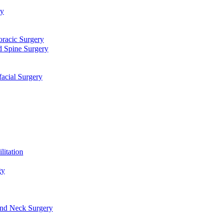
توا
جراحی قلب، عروق و توراک
جراحی مغز و اعصاب و ستون فقرا
دندانپزشکی، جراحی فک و ص
طب فیزیکی و 
علو
گوش، حلق، بینی و جراحی سر و گرد