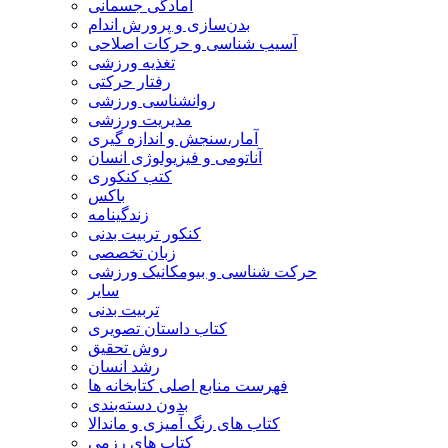
آمادگی جسمانی
بدن‌سازی و پرورش اندام
آسیب شناسی و حرکات اصلاحی
تغذیه ورزشی
رفتار حرکتی
روانشناسی ورزشی
مدیریت ورزشی
آمار،سنجش و اندازه گیری
آناتومی و فیزیولوژی انسان
کتب کنکوری
باکس
زندگینامه
کنکور تربیت بدنی
زبان تخصصی
حرکت شناسی و بیومکانیک ورزشی
سایر
تربیت بدنی
کتاب داستان تصویری
روش تحقیق
رشد انسان
فهرست منابع اصلی کتابخانه ها
بدون دسته‌بندی
کتاب های رنگ آمیزی و ماندالا
کتاب های رزمی