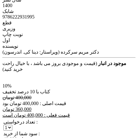
1400
شابک
9786222931995
قطع
وزیری
نوبت چاپ
اول
نویسنده
دکتر مریم سرکرده (ویراستار: دینا کی. اندرسون)
موجود در انبار
(قیمت و موجودی بروز می باشد ، با خیال راحت
خرید کنید)
10%
کتاب با 10 درصد تخفیف
400,000 تومان
قیمت اصلی : 400,000 تومان بود
360,000 تومان
قیمت فعلی : 400,000 تومان است
تعداد درخواستی :
سود شما از خرید :