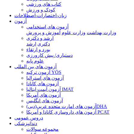
کتاب های ورزشی
کودک و ورزش
زبان-اختصارات-اصطلاحات
آزمون
آزمون های استخدامی
وزارت بهداشت
وزارت علوم
آموزش و پرورش
ارشد و دکتری
دکتری
ارشد
بورد و ارتقاء
دستیاری/ پیش کارورزی
علوم پایه
آزمون های بین المللی
آزمون تركيه YÖS
آزمون های استرالیا
آزمون های کانادا
آزمون آیمت ایتالیا IMAT
آزمون های آمریکا
آزمون های انگلیس
آزمون های امارت متحده عربی(دبی)DHA
آزمون های داروسازی کانادا و آمریکا PCAT
دروس عمومی
دندانپزشکی
مجموعه سوالات