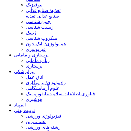
بیوفیزیک
تغذیه/ صنایع غذایی
صنایع غذایی
تغذیه
جنین شناسی
زیست شناسی
ژنتیک
میکروب شناسی
هماتولوژی/ بانک خون
فیزیولوژی
پرستاری و مامایی
زنان/ مامایی
پرستاری
پیراپزشکی
اتاق عمل
رادیولوژی/ پرتونگاری
علوم آزمایشگاهی
فناوری اطلاعات سلامت/ انفورماتیک
هوشبری
المپیاد
تربیت بدنی
فیزیولوژی ورزشی
علم تمرین
رشته های ورزشی