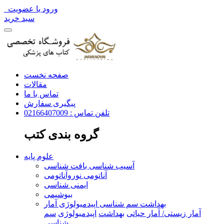
ورود یا عضویت
سبد خرید
صفحه نخست
مقالات
تماس با ما
پیگیری سفارش
تلفن تماس : 02166407009
گروه بندی کتب
علوم پایه
آسیب شناسی بافت شناسی
آناتومی نوروآناتومی
ایمنی شناسی
بیوشیمی
بهداشت سم شناسی اپیدمیولوژی آمار
آمار زیستی/ آمار حیاتی
بهداشت
اپیدمیولوژی
سم
شناسی