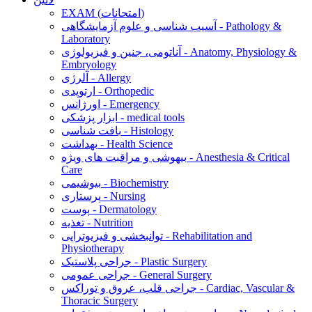
EXAM (امتحانات)
آسیب شناسی و علوم آزمایشگاهی - Pathology &
Laboratory
آناتومی، جنین و فیزیولوژی - Anatomy, Physiology &
Embryology
آلرژی - Allergy
ارتوپدی - Orthopedic
اورژانس - Emergency
ابزار پزشکی - medical tools
بافت شناسی - Histology
بهداشت - Health Science
بیهوشی و مراقبت های ویژه - Anesthesia & Critical
Care
بیوشیمی - Biochemistry
پرستاری - Nursing
پوست - Dermatology
تغذیه - Nutrition
توانبخشی و فیزیوتراپی - Rehabilitation and
Physiotherapy
جراحی پلاستیک - Plastic Surgery
جراحی عمومی - General Surgery
جراحی قلب، عروق و توراکس - Cardiac, Vascular &
Thoracic Surgery