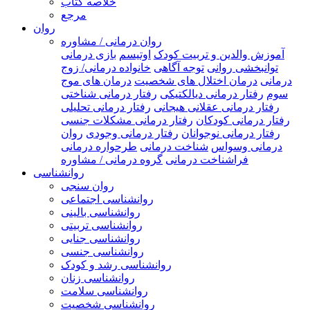
خلاصه کتاب
مرجع
روان
روان درمانی / مشاوره
آموزش والدین و تربیت کودک
اوتیسم
بازی درمانی
توانبخشی روانی
توجه آگاهی
خانواده درمانی/ زوج
درمانی
درمان اختلال های شخصیت
درمان های موج
سوم
رفتار درمانی دیالکتیکی
رفتار درمانی شناختی
رفتار درمانی عقلانی هیجانی
رفتار درمانی تحلیلی
رفتار درمانی کودکان
رفتار درمانی مشکلات جنسی
رفتار درمانی نوجوانان
رفتار درمانی وجودی
روان
درمانی وسواس
شناخت درمانی
طرحواره درمانی
فراشناخت درمانی
گروه درمانی / مشاوره
روانشناسی
روان سنجی
روانشناسی اجتماعی
روانشناسی بالینی
روانشناسی تربیتی
روانشناسی جنایی
روانشناسی جنسی
روانشناسی رشد و کودک
روانشناسی زنان
روانشناسی سلامت
روانشناسی شخصیت