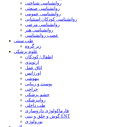
روانشناسی شناختی
روانشناسی صنعتی
روانشناسی عمومی
روانشناسی کودکان استثنایی
روانشناسی مرضی
روانشناسی هنر
عصب روانشناسی
طب سنتی
زیر گروه
علوم پزشکی
اطفال/ کودکان
ارتوپدی
اتاق عمل
اورژانس
بیهوشی
پوست و زیبایی
جراحی
چشم پزشکی
روانپزشکی
طب داخلی
فارماکولوژی داروسازی
گوش و حلق و بینی ENT
نورولوژی
لاتین