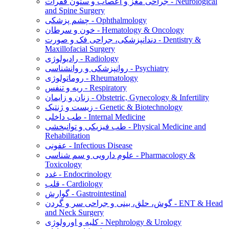
جراحی مغز و اعصاب و ستون فقرات - Neurological
and Spine Surgery
چشم پزشکی - Ophthalmology
خون و سرطان - Hematology & Oncology
دندانپزشکی، جراحی فک و صورت - Dentistry &
Maxillofacial Surgery
رادیولوژی - Radiology
روانپزشکی و روانشناسی - Psychiatry
روماتولوژی - Rheumatology
ریه و تنفس - Respiratory
زنان و زایمان - Obstetric, Gynecology & Infertility
زیست و ژنتیک - Genetic & Biotechnology
طب داخلی - Internal Medicine
طب فیزیکی و توانبخشی - Physical Medicine and
Rehabilitation
عفونی - Infectious Disease
علوم دارویی و سم شناسی - Pharmacology &
Toxicology
غدد - Endocrinology
قلب - Cardiology
گوارش - Gastrointestinal
گوش، حلق، بینی و جراحی سر و گردن - ENT & Head
and Neck Surgery
کلیه و اورولوژی - Nephrology & Urology