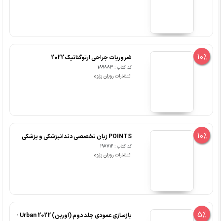
10%
ضروریات جراحی ارتوگناتیک 2022
کد کتاب : 189883
انتشارات رویان پژوه
10%
POINTS زبان تخصصی دندانپزشکی و پزشکی
کد کتاب : 198712
انتشارات رویان پژوه
5%
بازسازی عمودی جلد دوم (اوربن) Urban 2022 -