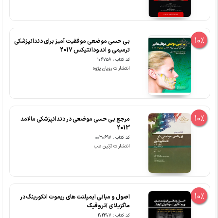
10%
بی حسی موضعی موفقیت آمیز برای دندانپزشکی
ترمیمی و اندودانتیکس 2017
کد کتاب : 106758
انتشارات رویان پژوه
10%
مرجع بی حسی موضعی در دندانپزشکی مالامد
2013
کد کتاب : 0030697
انتشارات آرتین طب
10%
اصول و مبانی ایمپلنت های ریموت انکورینگ در
ماگزیلا ی آتروفیک
کد کتاب : 202307