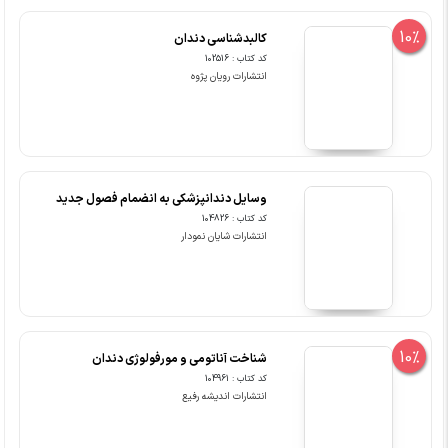
10%
کالبدشناسی دندان
کد کتاب : 102516
انتشارات رویان پژوه
وسایل دندانپزشکی به انضمام فصول جدید
کد کتاب : 104826
انتشارات شایان نمودار
10%
شناخت آناتومی و مورفولوژی دندان
کد کتاب : 104961
انتشارات اندیشه رفیع