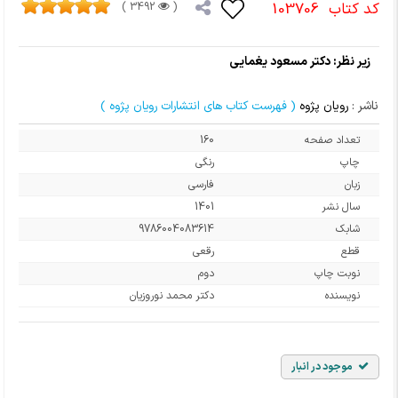
کد کتاب
103706
3492 )
(
زیر نظر: دکتر مسعود یغمایی
ناشر :
رویان پژوه
( فهرست کتاب های انتشارات رویان پژوه )
تعداد صفحه
160
چاپ
رنگی
زبان
فارسی
سال نشر
1401
شابک
9786004083614
قطع
رقعی
نوبت چاپ
دوم
نویسنده
دکتر محمد نوروزیان
موجود در انبار