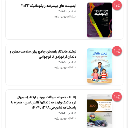
10%
ایمپلنت های پیشرفته زایگوماتیک 2023
کد کتاب : 202106
انتشارات رویان پژوه
10%
لبخند ماندگار راهنمای جامع برای سلامت دهان و
دندان از نوزادی تا نوجوانی
کد کتاب : 202105
انتشارات رویان پژوه
10%
BDQ مجموعه سوالات بورد و ارتقاء آسیبهای
تروماتیک وارده به دندانها )اندریاسن - همراه با
پاسخنامه تشریحی 1398 ـ 1404
کد کتاب : 202104
انتشارات رویان پژوه