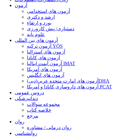
آزمون
آزمون های استخدامی
ارشد و دکتری
بورد و ارتقاء
دستیاری/ پیش کارورزی
علوم پایه
آزمون های بین المللی
آزمون تركيه YÖS
آزمون های استرالیا
آزمون های کانادا
آزمون آیمت ایتالیا IMAT
آزمون های آمریکا
آزمون های انگلیس
آزمون های امارت متحده عربی(دبی)DHA
آزمون های داروسازی کانادا و آمریکا PCAT
دروس عمومی
دندانپزشکی
مجموعه سوالات
خلاصه کتاب
مرجع
روان
روان درمانی / مشاوره
روانشناسی