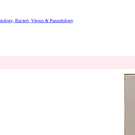
میکروب، باکتری، انگل، ویروس و قارچ شناسی - cteri, Virous & Parasitology