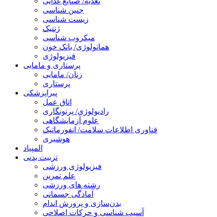
تغذیه/ صنایع غذایی
جنین شناسی
زیست شناسی
ژنتیک
میکروب شناسی
هماتولوژی/ بانک خون
فیزیولوژی
پرستاری و مامایی
زنان/ مامایی
پرستاری
پیراپزشکی
اتاق عمل
رادیولوژی/ پرتونگاری
علوم آزمایشگاهی
فناوری اطلاعات سلامت/ انفورماتیک
هوشبری
المپیاد
تربیت بدنی
فیزیولوژی ورزشی
علم تمرین
رشته های ورزشی
آمادگی جسمانی
بدن‌سازی و پرورش اندام
آسیب شناسی و حرکات اصلاحی