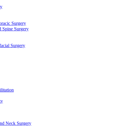
توا
جراحی قلب، عروق و توراک
جراحی مغز و اعصاب و ستون فقرا
دندانپزشکی، جراحی فک و ص
طب فیزیکی و 
علو
گوش، حلق، بینی و جراحی سر و گرد