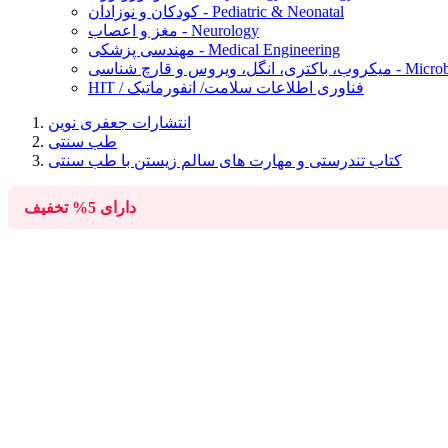
کودکان و نوزادان - Pediatric & Neonatal
مغز و اعصاب - Neurology
مهندسی پزشکی - Medical Engineering
Microbiology, Ba
HIT / فناوری اطلاعات سلامت/ انفورماتیک
انتشارات جعفری نوین
طب سنتی
کتاب تندرستی و مهارت های سالم زیستن با طب سنتی
دارای
5%
تخفیف