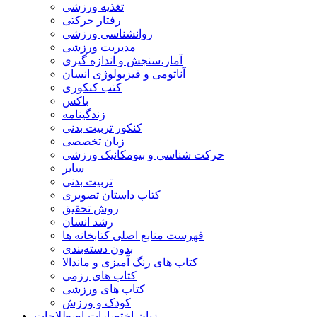
تغذیه ورزشی
رفتار حرکتی
روانشناسی ورزشی
مدیریت ورزشی
آمار،سنجش و اندازه گیری
آناتومی و فیزیولوژی انسان
کتب کنکوری
باکس
زندگینامه
کنکور تربیت بدنی
زبان تخصصی
حرکت شناسی و بیومکانیک ورزشی
سایر
تربیت بدنی
کتاب داستان تصویری
روش تحقیق
رشد انسان
فهرست منابع اصلی کتابخانه ها
بدون دسته‌بندی
کتاب های رنگ آمیزی و ماندالا
کتاب های رزمی
کتاب های ورزشی
کودک و ورزش
زبان-اختصارات-اصطلاحات