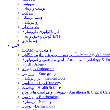
بیهوشی
پوست و زیبایی
جراحی
چشم پزشکی
روانپزشکی
طب داخلی
فارماکولوژی داروسازی
گوش و حلق و بینی ENT
نورولوژی
لاتین
EXAM (امتحانات)
 و علوم آزمایشگاهی - Pathology & Laboratory
 فیزیولوژی - Anatomy, Physiology & Embryology
آلرژی - Allergy
ارتوپدی - Orthopedic
اورژانس - Emergency
ابزار پزشکی - medical tools
بافت شناسی - Histology
بهداشت - Health Science
یهوشی و مراقبت های ویژه - Anesthesia & Critical Care
بیوشیمی - Biochemistry
پرستاری - Nursing
پوست - Dermatology