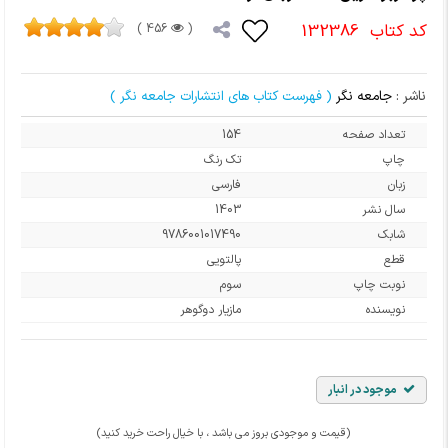
کد کتاب
132386
456 )
(
ناشر :
جامعه نگر
( فهرست کتاب های انتشارات جامعه نگر )
تعداد صفحه
154
چاپ
تک رنگ
زبان
فارسی
سال نشر
1403
شابک
9786001017490
قطع
پالتویی
نوبت چاپ
سوم
نویسنده
مازیار دوگوهر
موجود در انبار
(قیمت و موجودی بروز می باشد ، با خیال راحت خرید کنید)