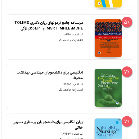
5%
درسنامه جامع آزمونهای زبان دکتری TOLIMO
،MSRT ،MHLE ،MCHE وEPT دکتر لزگی
کد کتاب : 100468
انتشارات جامعه نگر
7%
انگلیسی برای دانشجویان مهندسی بهداشت
محیط
کد کتاب : 198989
انتشارات جامعه نگر
7%
زبان انگلیسی برای دانشجویان پرستاری نسرین
خاکی
کد کتاب : 187327