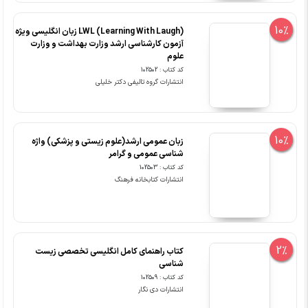
10%
LWL (Learning With Laugh) زبان انگلیسی ویژه
آزمون کارشناسی ارشد وزارت بهداشت و وزارت
علوم
کد کتاب : 102502
انتشارات گروه تالیفی دکتر خلیلی
10%
زبان عمومی ارشد(علوم زیستی و پزشکی) واژه
شناسی عمومی و گرامر
کد کتاب : 102503
انتشارات کتابخانه فرهنگ
2%
کتاب راهنمای کامل انگلیسی تخصصی زیست
شناسی
کد کتاب : 102509
انتشارات دی نگار