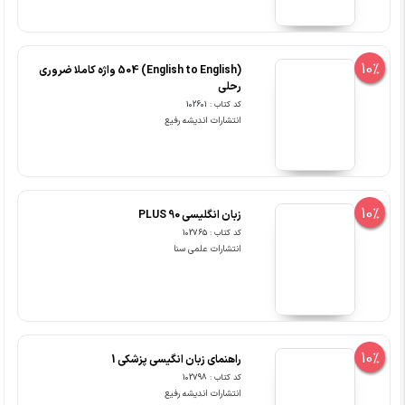
10%
(English to English) 504 واژه کاملا ضروری
رحلی
کد کتاب : 102601
انتشارات اندیشه رفیع
10%
زبان انگلیسی 90 PLUS
کد کتاب : 102765
انتشارات علمی سنا
10%
راهنمای زبان انگیسی پزشکی 1
کد کتاب : 102798
انتشارات اندیشه رفیع