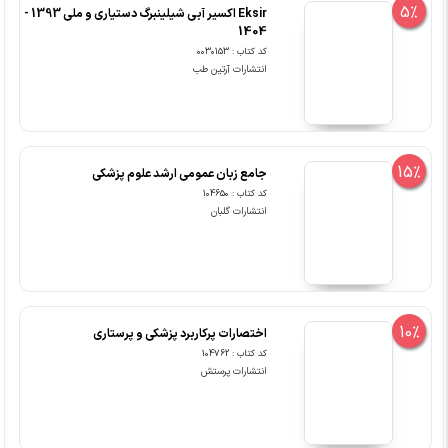
5%
Eksir اکسیر آبی شیلینبرگ دستیاری و ملی 1393 -
1404
کد کتاب : 0030153
انتشارات آرتین طب
15%
جامع زبان عمومی ارشد علوم پزشکی
کد کتاب : 104650
انتشارات گلبان
10%
اختصارات پرکاربرد پزشکی و پرستاری
کد کتاب : 104762
انتشارات پرستش