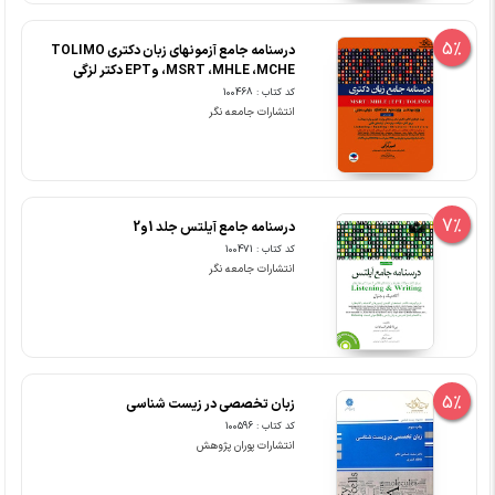
5%
درسنامه جامع آزمونهای زبان دکتری TOLIMO
،MSRT ،MHLE ،MCHE وEPT دکتر لزگی
کد کتاب : 100468
انتشارات جامعه نگر
7%
درسنامه جامع آیلتس جلد 1و2
کد کتاب : 100471
انتشارات جامعه نگر
5%
زبان تخصصی در زیست شناسی
کد کتاب : 100596
انتشارات پوران پژوهش