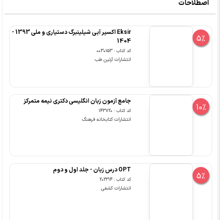
اصطلاحات
Eksir اکسیر آبی شیلینبرگ دستیاری و ملی 1393 -
5%
1404
کد کتاب : 0030153
انتشارات آرتین طب
جامع آزمون زبان انگلیسی دکتری نیمه متمرکز
10%
کد کتاب : 143720
انتشارات کتابخانه فرهنگ
OPT درس زبان - جلد اول و دوم
5%
کد کتاب : 202314
انتشارات کشفی