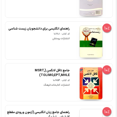
10%
راهنمای انگلیسی برای دانشجویان زیست شناسی
کد کتاب : 101701
انتشارات پرستش
10%
جامع تافل لانگمن (MSRT,
TOLIMO,EPT,MHLE)
کد کتاب : 101754
انتشارات کتابخانه فرهنگ
10%
راهنمای جامع زبان انگلیسی (آزمون ورودی مقطع