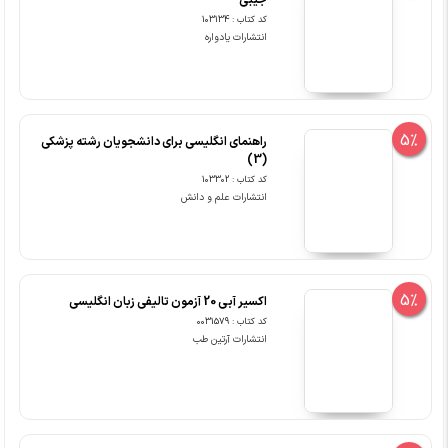
جیبی
کد کتاب : 103134
انتشارات یادواره
5%
راهنمای انگلیسی برای دانشجویان رشته پزشکی
(3)
کد کتاب : 103302
انتشارات علم و دانش
5%
اکسیر آبی 20 آزمون تالیفی زبان انگلیسی
کد کتاب : 0031579
انتشارات آرتین طب