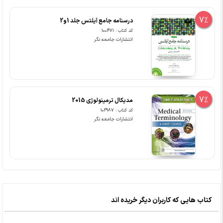
7%
درسنامه جامع آیلتس جلد 1و2
کد کتاب : 100471
انتشارات جامعه نگر
7%
مدیکال ترمینولوژی 2015
کد کتاب : 102987
انتشارات جامعه نگر
کتاب هایی که کاربران دیگر خریده اند