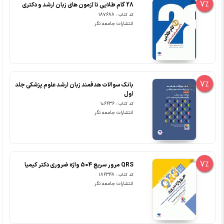
7%
28 گام طلایی تا آزمون های زبان ارشد و دکتری
کد کتاب : 187688
انتشارات جامعه نگر
7%
بانک سوالات هدفمند زبان ارشد علوم پزشکی جلد
اول
کد کتاب : 106636
انتشارات جامعه نگر
7%
QRS مرور سریع 504 واژه ضروری دکتر کیمیا
کد کتاب : 186348
انتشارات جامعه نگر