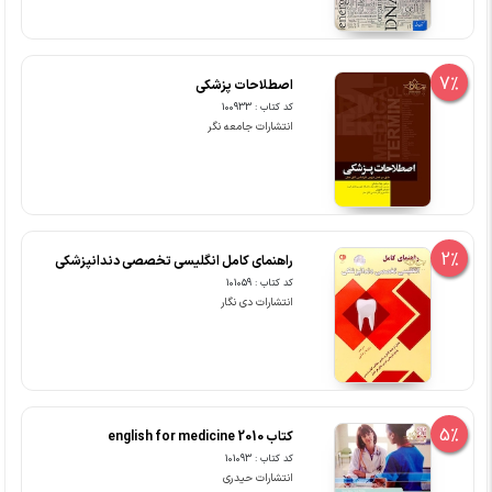
7%
اصطلاحات پزشکی
کد کتاب : 100933
انتشارات جامعه نگر
2%
راهنمای کامل انگلیسی تخصصی دندانپزشکی
کد کتاب : 101059
انتشارات دی نگار
5%
کتاب english for medicine 2010
کد کتاب : 101093
انتشارات حیدری