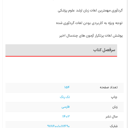
گردآوری مهمترین لغات زبان ارشد علوم پزشکی
توجه ویژه به کاربردی بودن لغات گردآوری شده
پوشش لغات پرتکرار آزمون های چندسال اخیر
سرفصل کتاب
تعداد صفحه
154
چاپ
تک رنگ
زبان
فارسی
سال نشر
1403
شابک
9786001017490