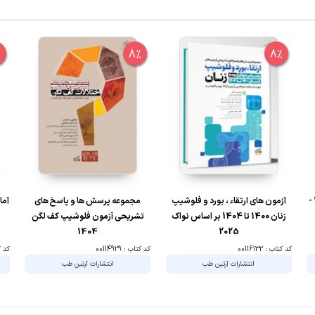
%
8%
8%
بیماری های زنان برک و نواک 2025 -
آزمون های ارتقاء ، بورد و فلوشیپ
مجموعه پرسش ها و پاسخ های
آما
زنان 1400 تا 1404 بر اساس نواک
تشریحی آزمون فلوشیپ کف لگن
1404
2025
کد کتاب : 00116132
کد کتاب : 00114929
کد کتا
انتشارات آرتین طب
انتشارات آرتین طب