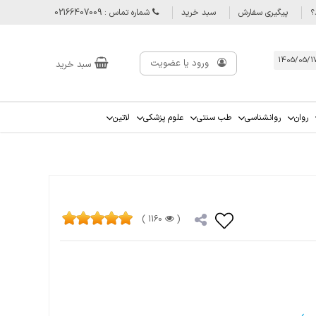
؟
پیگیری سفارش
سبد خرید
شماره تماس : 02166407009
ورود یا عضویت
سبد خرید
روان
روانشناسی
طب سنتی
علوم پزشکی
لاتین
1160 )
(