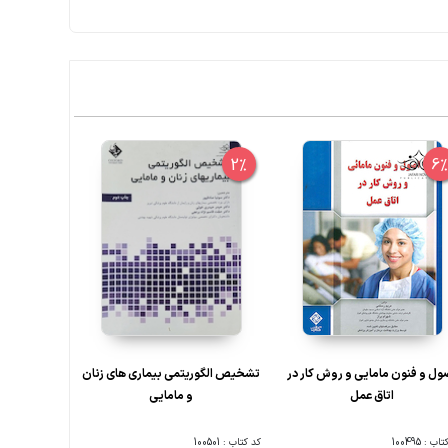
10%
2%
6
ول و فنون مامایی و روش کار در
تشخیص الگوریتمی بیماری های زنان
هفته 
اتاق عمل
و مامایی
ب : 100495
کد کتاب : 100501
کد کتاب : 100506