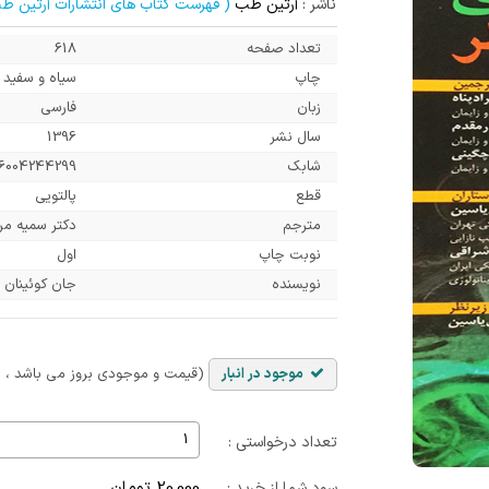
ناشر :
آرتین طب
( فهرست کتاب های انتشارات آرتین ط
تعداد صفحه
618
چاپ
سیاه و سفید
زبان
فارسی
سال نشر
1396
شابک
6004244299
قطع
پالتویی
مترجم
دکتر سمیه مرا
نوبت چاپ
اول
نویسنده
جان کوئینان
موجود در انبار
(قیمت و موجودی بروز می باشد ، با
تعداد درخواستی :
20,000 تومان
سود شما از خرید :