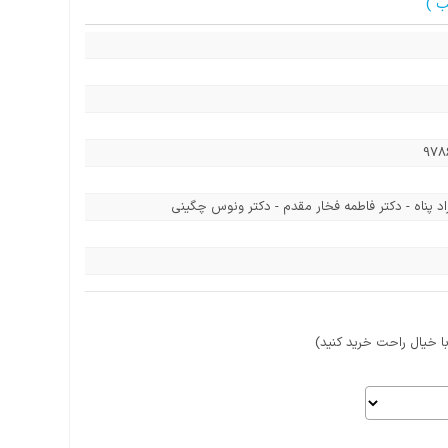
ب )
978
د پناه - دکتر فاطمه فخار مقدم - دکتر ونوس چگینی
 خیال راحت خرید کنید)