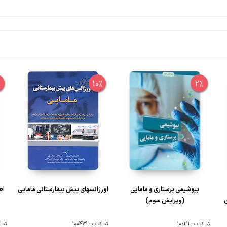
%
10%
2%
بیوشیمی پرستاری و مامایی
اورژانسهای پیش بیمارستانی مامایی
اص
ن
(ویرایش سوم)
کد کتاب : 100211
کد کتاب : 100479
کد کتا