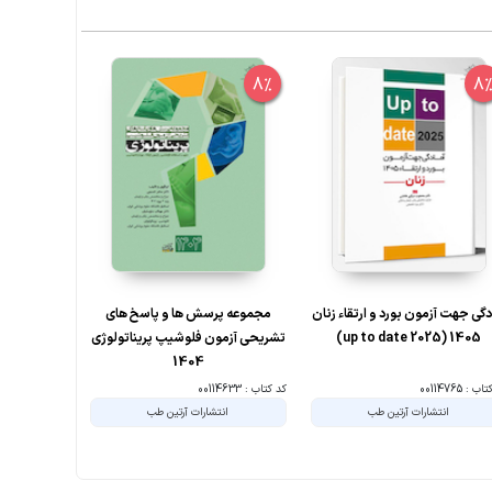
5%
8%
8
دگی جهت آزمون بورد و ارتقاء زنان
مجموعه پرسش ها و پاسخ های
مجموعه پ
1405 (up to date 2025)
تشریحی آزمون فلوشیپ پریناتولوژی
تشریحی آز
1404
ب : 00114765
کد کتاب : 00114633
کد کتاب : 200228
انتشارات آرتین طب
انتشارات آرتین طب
ان