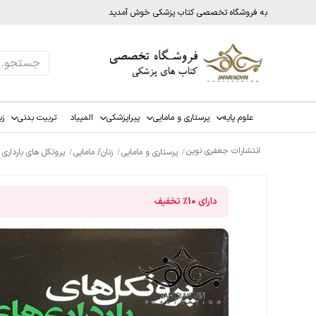
به فروشگاه تخصصی کتاب پزشکی خوش آمدید
علوم پایه
پرستاری و مامایی
پیراپزشکی
المپیاد
تربیت بدنی
زب
انتشارات جعفری نوین
پرستاری و مامایی
زنان/ مامایی
پروتکل های بارداری
دارای
10%
تخفیف