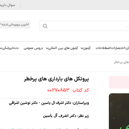
سوال دارید
آخرین بروزرسانی شنبه 1405/05/17
ان-اختصارات-اصطلاحات
آزمون
آزمون های بین المللی
دروس عمومی
دندانپزشکی
 های پرخطر
پروتکل های بارداری های پرخطر
کد کتاب
00270853
ویراستاران: دکتر اشرف آل یاسین - دکتر نوشین اشراقی
زیر نظر:
دکتر اشرف آل یاسین