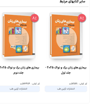
سایر کتابهای مرتبط
8%
8%
بیماری های زنان برک و نواک 2025 -
جلد اول
جلد دوم
کد کتاب : 00121721
کد کتاب : 00123676
انتشارات آرتین طب
انتشارات آرتین طب