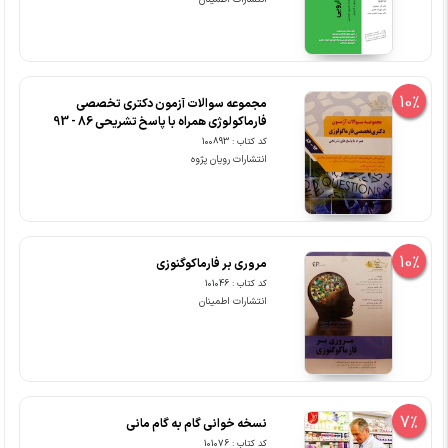
10%
مجموعه سوالات آزمون دکتری تخصصی
فارماکولوژی همراه با پاسخ تشریحی 86 - 93
کد کتاب : 100893
انتشارات رویان پژوه
10%
مروری بر فارماکوگنوزی
کد کتاب : 101046
انتشارات اطمینان
7%
نسخه خوانی گام به گام مانی
کد کتاب : 101076