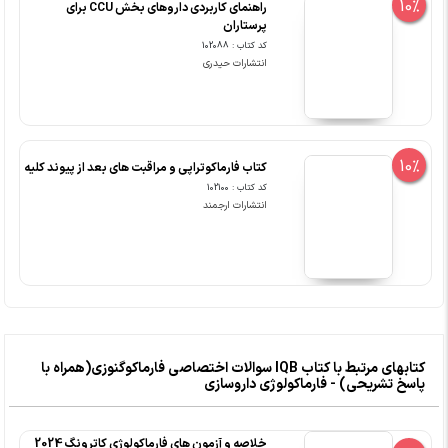
10%
راهنمای کاربردی داروهای بخش CCU برای
پرستاران
کد کتاب : 102088
انتشارات حیدری
10%
کتاب فارماکوتراپی و مراقبت های بعد از پیوند کلیه
کد کتاب : 102100
انتشارات ارجمند
کتابهای مرتبط با کتاب IQB سوالات اختصاصی فارماکوگنوزی(همراه با
پاسخ تشریحی) - فارماکولوژی داروسازی
خلاصه و آزمون های فارماکولوژی کاترونگ 2024