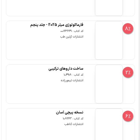
فارماکولوژی میلر 2025 - جلد پنجم
8%
کد کتاب : 00123669
انتشارات آرتین طب
ساخت داروهای ترکیبی
2%
کد کتاب : 104918
انتشارات تیمورزاده
نسخه پیچی آسان
6%
کد کتاب : 108263
انتشارات آناطب