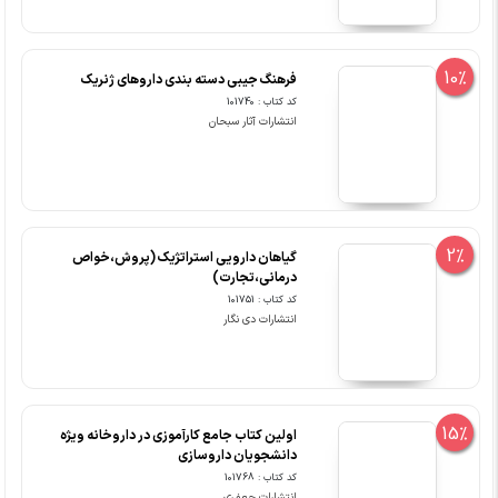
10%
فرهنگ جیبی دسته بندی داروهای ژنریک
کد کتاب : 101740
انتشارات آثار سبحان
2%
گیاهان دارویی استراتژیک (پروش،خواص
درمانی،تجارت)
کد کتاب : 101751
انتشارات دی نگار
15%
اولین کتاب جامع کارآموزی در داروخانه ویژه
دانشجویان داروسازی
کد کتاب : 101768
انتشارات جعفری