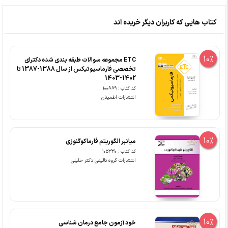
کتاب هایی که کاربران دیگر خریده اند
10%
ETC مجموعه سوالات طبقه بندی شده دکترای
تخصصی فارماسیوتیکس از سال 1388-1387 تا
1402-1403
کد کتاب : 100889
انتشارات اطمینان
10%
میانبر الگوریتم فارماکوگنوزی
کد کتاب : 105330
انتشارات گروه تالیفی دکتر خلیلی
10%
خود آزمون جامع درمان شناسی