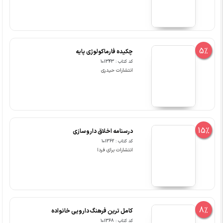
5%
چکیده فارماکولوژی پایه
کد کتاب : 101343
انتشارات حیدری
15%
درسنامه اخلاق داروسازی
کد کتاب : 101362
انتشارات برای فردا
8%
کامل ترین فرهنگ دارویی خانواده
کد کتاب : 101368