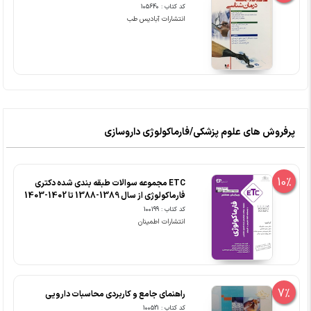
کد کتاب : 105640
انتشارات آبادیس طب
پرفروش های علوم پزشکی/فارماکولوژی داروسازی
10%
ETC مجموعه سوالات طبقه بندی شده دکتری
فارماکولوژی از سال 1389-1388 تا 1402-1403
کد کتاب : 100199
انتشارات اطمینان
7%
راهنمای جامع و کاربردی محاسبات دارویی
کد کتاب : 100521