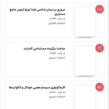
10%
مروری بر درمان شناسی جلد1 ویژه آزمون جامع
دستیاری
کد کتاب : 101629
انتشارات اطمینان
2%
مباحث برگزیده سم شناسی کاسارت
کد کتاب : 101656
انتشارات حیدری
5%
فارماکولوژی سیستم عصبی خودکار و اتاکوئیدها
کد کتاب : 101680
انتشارات حیدری