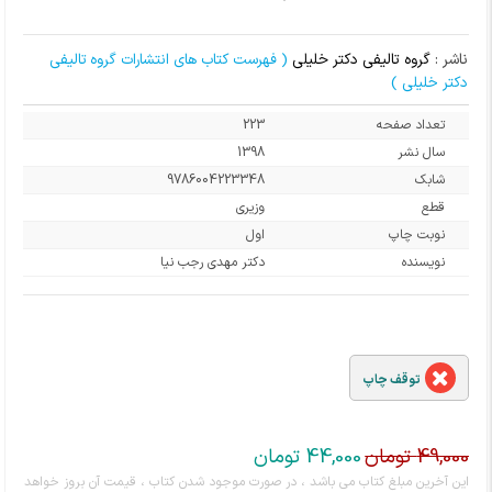
ناشر :
گروه تالیفی دکتر خلیلی
( فهرست کتاب های انتشارات گروه تالیفی
دکتر خلیلی )
تعداد صفحه
223
سال نشر
1398
شابک
9786004223348
قطع
وزیری
نوبت چاپ
اول
نویسنده
دکتر مهدی رجب نیا
توقف چاپ
49,000 تومان
44,000 تومان
قیمت
قیمت
این آخرین مبلغ کتاب می باشد ، در صورت موجود شدن کتاب ، قیمت آن بروز خواهد