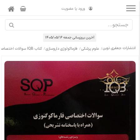
ورود یا عضویت
آخرین بروزرسانی جمعه 1405/05/16
انتشارات جعفری نوین
علوم پزشکی
فارماکولوژی داروسازی
کتاب IQB سوالات اختصاصی فارماکوگنوزی(همراه با پاسخ تشریحی)