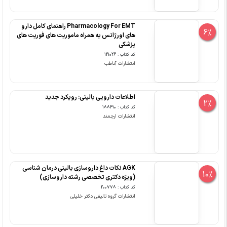
Pharmacology For EMT راهنمای کامل دارو
6%
های اورژانس به همراه ماموریت های فوریت های
پزشکی
کد کتاب : 121026
انتشارات آناطب
اطلاعات دارویی بالینی: رویکرد جدید
2%
کد کتاب : 188410
انتشارات ارجمند
AGK نکات داغ داروسازی بالینی درمان شناسی
10%
(ویژه دکتری تخصصی رشته داروسازی)
کد کتاب : 200778
انتشارات گروه تالیفی دکتر خلیلی