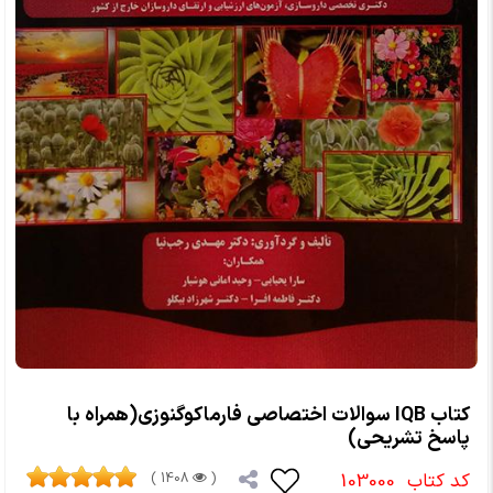
کتاب IQB سوالات اختصاصی فارماکوگنوزی(همراه با
پاسخ تشریحی)
کد کتاب
103000
1408 )
(