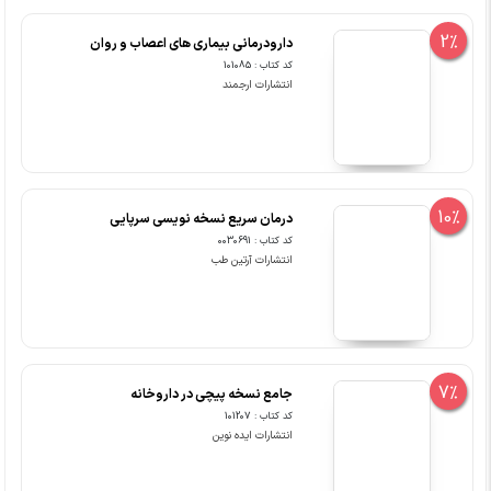
2%
دارودرمانی بیماری های اعصاب و روان
کد کتاب : 101085
انتشارات ارجمند
10%
درمان سریع نسخه نویسی سرپایی
کد کتاب : 0030691
انتشارات آرتین طب
7%
جامع نسخه پیچی در داروخانه
کد کتاب : 101207
انتشارات ایده نوین