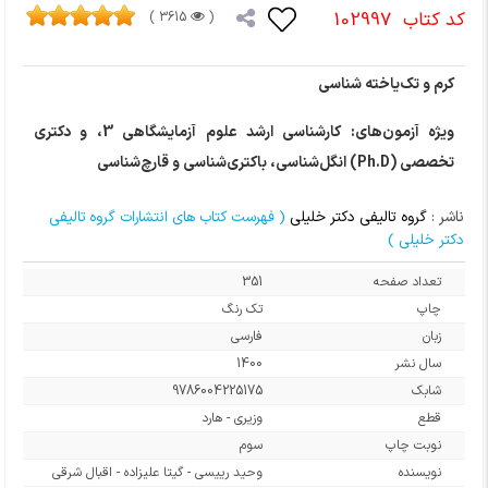
کد کتاب
102997
3615 )
(
کرم و تک‌یاخته شناسی
ویژه آزمون‌های: کارشناسی ارشد علوم آزمایشگاهی 3، و دکتری
تخصصی (Ph.D) انگل‌شناسی، باکتری‌شناسی و قارچ‌شناسی
ناشر :
گروه تالیفی دکتر خلیلی
( فهرست کتاب های انتشارات گروه تالیفی
دکتر خلیلی )
تعداد صفحه
351
چاپ
تک رنگ
زبان
فارسی
سال نشر
1400
شابک
9786004225175
قطع
وزیری - هارد
نوبت چاپ
سوم
نویسنده
وحید رییسی - گیتا علیزاده - اقبال شرقی