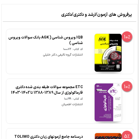
پرفروش های آزمون/ارشد و دکتری/دکتری
10%
IQB ویروس شناسی ( AGK بانک سوالات ویروس
شناسی )
کد کتاب : 100072
انتشارات گروه تالیفی دکتر خلیلی
10%
ETC مجموعه سوالات طبقه بندی شده دکتری
فارماکولوژی از سال 1389-1388 تا 1402-1403
کد کتاب : 100199
انتشارات اطمینان
5%
درسنامه جامع آزمونهای زبان دکتری TOLIMO