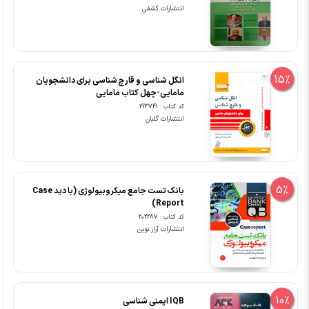
انتشارات کشفی
15%
انگل شناسی و قارچ شناسی برای دانشجویان
مامایی-چهل کتاب مامایی
کد کتاب : 193741
انتشارات گلبان
5%
بانک تست جامع میکروبیولوژی (با دید Case
Report)
کد کتاب : 202287
انتشارات آراز نوین
10%
IQB ایمنی شناسی