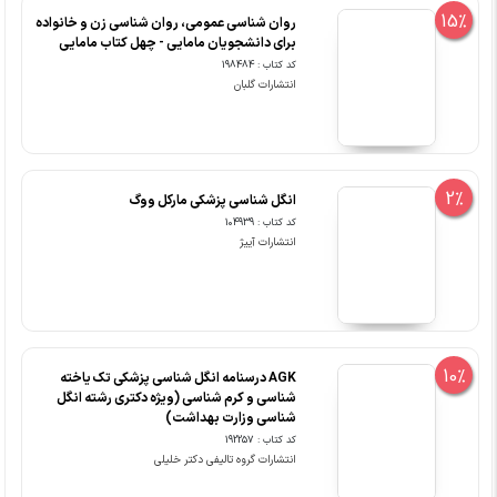
15%
روان شناسی عمومی، روان شناسی زن و خانواده
برای دانشجویان مامایی - چهل کتاب مامایی
کد کتاب : 198484
انتشارات گلبان
2%
انگل شناسی پزشکی مارکل ووگ
کد کتاب : 104939
انتشارات آییژ
10%
AGK درسنامه انگل شناسی پزشکی تک یاخته
شناسی و کرم شناسی (ویژه دکتری رشته انگل
شناسی وزارت بهداشت)
کد کتاب : 192257
انتشارات گروه تالیفی دکتر خلیلی