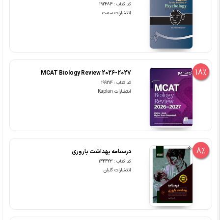
کد کتاب : 192484
انتشارات سمت
18%
MCAT Biology Review 2026-2027
کد کتاب : 199214
انتشارات Kaplan
8%
درسنامه بهداشت باروری
کد کتاب : 144423
انتشارات گلبان