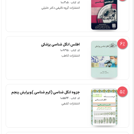
کد کتاب : 100305
انتشارات گروه تالیفی دکتر خلیلی
6%
اطلس انگل شناسی پزشکی
کد کتاب : 108315
انتشارات آناطب
5%
جزوه انگل شناسی (کرم شناسی )ویرایش پنجم
کد کتاب : 105564
انتشارات کشفی