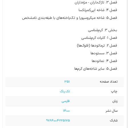
فصل 3: تاژک‌داران - مژه‌داران
فصل 4: شاخه اپی‌کمپلکسا
فصل 5: شاخه میکروسپورا و تک‌یاخته‌های با طبقه‌بندی نامشخص
بخش 3: کرم‌شناسی
فصل 1: کلیات کرم‌شناسی
فصل 2: ترماتودها (فلوک‌ها)
فصل 3: سستودها
فصل 4: نماتودها
فصل 5: سایر شاخه‌های کرم‌ها
تعداد صفحه
351
چاپ
تک رنگ
زبان
فارسی
سال نشر
1400
شابک
9786004225175