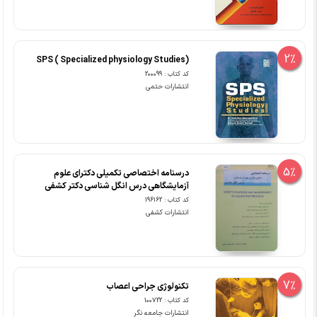
2%
SPS ( Specialized physiology Studies)
کد کتاب : 200099
انتشارات حتمی
5%
درسنامه اختصاصی تکمیلی دکترای علوم
آزمایشگاهی درس انگل شناسی دکتر کشفی
کد کتاب : 196162
انتشارات کشفی
7%
تکنولوژی جراحی اعصاب
کد کتاب : 100722
انتشارات جامعه نگر