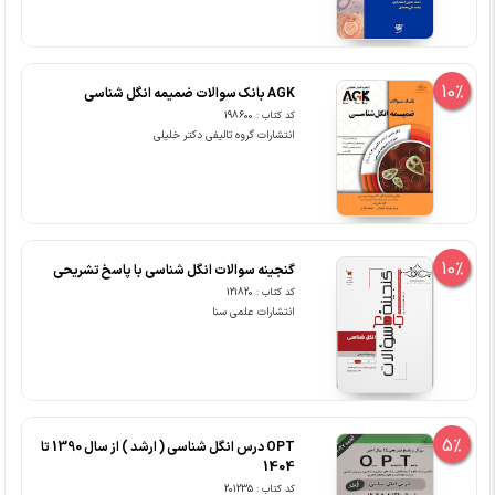
10%
AGK بانک سوالات ضمیمه انگل شناسی
کد کتاب : 198600
انتشارات گروه تالیفی دکتر خلیلی
10%
گنجینه سوالات انگل شناسی با پاسخ تشریحی
کد کتاب : 121820
انتشارات علمی سنا
5%
OPT درس انگل شناسی ( ارشد ) از سال 1390 تا
1404
کد کتاب : 201235