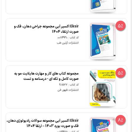
5%
Eksir اکسیر آبی مجموعه جراحی دهان، فک و
صورت ارتقاء 1404
کد کتاب : 00114930
انتشارات آرتین طب
5%
مجموعه کتاب های کار و مهارت هایلایت مو به
صورت کامل و تکه ای - درسنامه و تست
کد کتاب : 201577
انتشارات ظهور فن
8%
Eksir اکسیر آبی مجموعه سوالات رادیولوژی دهان،
فک و صورت بورد 1403 – ارتقا 1404
کد کتاب : 00114485