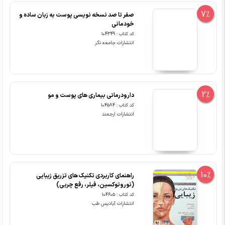
7%
صفر تا صد نسخه نویسی پوست به زبان ساده و
خودمانی
کد کتاب : 104349
انتشارات جامعه نگر
2%
دارودرمانی بیماری های پوست و مو
کد کتاب : 104584
انتشارات ارجمند
10%
راهنمای کاربردی تکنیک های تزریق زیبایی
(نوروتوکسین، فیلر، رفع چربی)
کد کتاب : 104605
انتشارات آبادیس طب