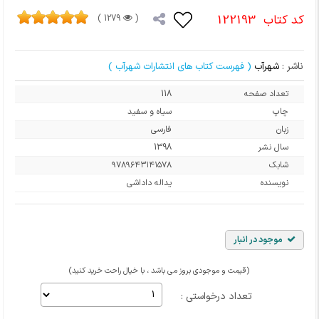
کد کتاب
122193
1279 )
(
ناشر :
شهرآب
( فهرست کتاب های انتشارات شهرآب )
تعداد صفحه
118
چاپ
سیاه و سفید
زبان
فارسی
سال نشر
1398
شابک
۹۷۸۹۶۴۳۱۴۱۵۷۸
نویسنده
یداله داداشی
موجود در انبار
(قیمت و موجودی بروز می باشد ، با خیال راحت خرید کنید)
تعداد درخواستی :