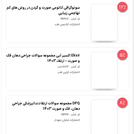
12%
سونوگرافی آناتومی صورت و گردن در روش های کم
تهاجمی زیبایی
کد کتاب : 192686
انتشارات آبادیس طب
5%
Eksir اکسیر آبی مجموعه سوالات جراحی دهان فک
و صورت – ارتقاء 1403
کد کتاب : 00101783
انتشارات آرتین طب
8%
DPQ مجموعه سوالات ارتقا دندانپزشکی جراحی
دهان، فک و صورت 1403
کد کتاب : 192662
انتشارات شایان نمودار