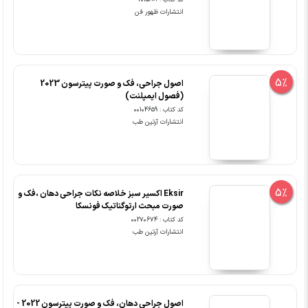
انتشارات ظهور فن
5%
اصول جراحی، فک و صورت پیترسون 2023
(فصول ایمپلنت)
کد کتاب : 00104659
انتشارات آرتین طب
5%
Eksir اکسیر سبز خلاصه نکات جراحی دهان ،فک و
صورت مبحث ارتوگناتیک فونسکا
کد کتاب : 00270674
انتشارات آرتین طب
اصول جراحی دهان، فک و صورت پیترسون 2022 -