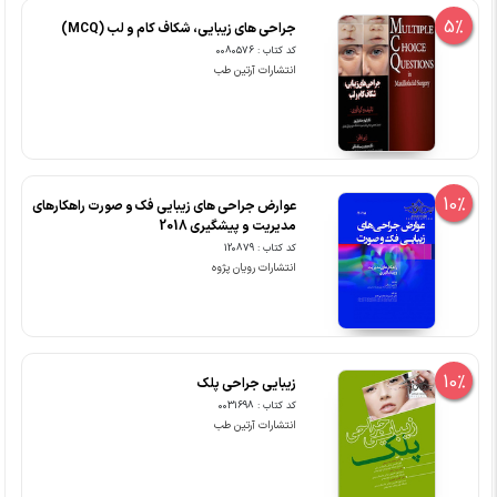
5%
جراحی های زیبایی، شکاف کام و لب (MCQ)
کد کتاب : 0080576
انتشارات آرتین طب
10%
عوارض جراحی های زیبایی فک و صورت راهکارهای
مدیریت و پیشگیری 2018
کد کتاب : 120879
انتشارات رویان پژوه
10%
زیبایی جراحی پلک
کد کتاب : 0031698
انتشارات آرتین طب