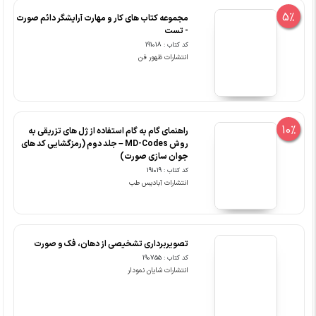
5%
مجموعه کتاب های کار و مهارت آرایشگر دائم صورت
- تست
کد کتاب : 191018
انتشارات ظهور فن
10%
راهنمای گام به گام استفاده از ژل های تزریقی به
روش MD-Codes – جلد دوم (رمزگشایی کد های
جوان سازی صورت)
کد کتاب : 191019
انتشارات آبادیس طب
تصویربرداری تشخیصی از دهان، فک و صورت
کد کتاب : 190755
انتشارات شایان نمودار