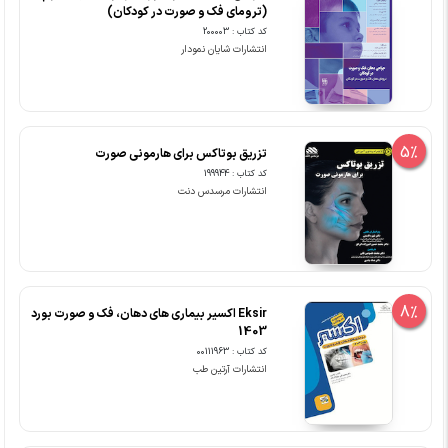
(ترومای فک و صورت در کودکان)
کد کتاب : 200003
انتشارات شایان نمودار
5%
تزریق بوتاکس برای هارمونی صورت
کد کتاب : 199944
انتشارات مرسدس دنت
8%
Eksir اکسیر بیماری های دهان، فک و صورت بورد
1403
کد کتاب : 00111963
انتشارات آرتین طب