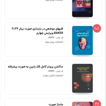
10%
فلپ‎‎های موضعی در بازسازی صورت بیکر 2024
BAKER ویرایش چهارم
کد کتاب : 192469
انتشارات رویان پژوه
ساکشن پروتز کامل فک پایین به صورت پیشرفته
کد کتاب : 192449
انتشارات شایان نمودار
2%
ماساژ صورت