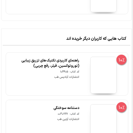
کتاب هایی که کاربران دیگر خریده اند
10%
راهنمای کاربردی تکنیک های تزریق زیبایی
(نوروتوکسین، فیلر، رفع چربی)
کد کتاب : 104605
انتشارات آبادیس طب
10%
دستنامه سوختگی
کد کتاب : 0030827
انتشارات آرتین طب