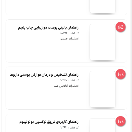
5%
راهنمای بالینی پوست مو زیبایی چاپ پنجم
کد کتاب : 100796
انتشارات حیدری
10%
راهنمای تشخیص و درمان عوارض پوستی داروها
کد کتاب : 101167
انتشارات آبادیس طب
10%
راهنمای کاربردی تزریق توکسین بوتولینوم
کد کتاب : 101481