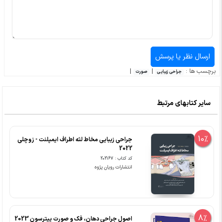
برچسب ها :
|
|
جراحی زیبایی
صورت
سایر کتابهای مرتبط
10%
جراحی زیبایی مخاط لثه اطراف ایمپلنت - زوچلی
2022
کد کتاب : 202167
انتشارات رویان پژوه
8%
اصول جراحی دهان، فک و صورت پیترسون 2023