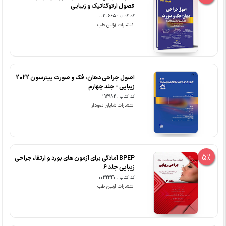
فصول ارتوگناتیک و زیبایی
کد کتاب : 00110665
انتشارات آرتین طب
اصول جراحی دهان، فک و صورت پیترسون 2022
زیبایی - جلد چهارم
کد کتاب : 196982
انتشارات شایان نمودار
5%
BPEP آمادگی برای آزمون های بورد و ارتقاء جراحی
زیبایی جلد 6
کد کتاب : 0032340
انتشارات آرتین طب