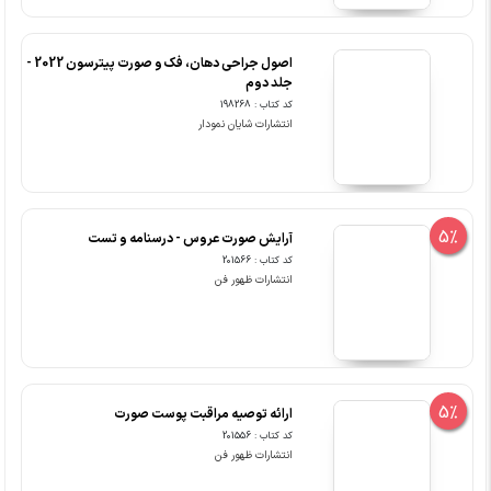
اصول جراحی دهان، فک و صورت پیترسون 2022 -
جلد دوم
کد کتاب : 198268
انتشارات شایان نمودار
5%
آرایش صورت عروس - درسنامه و تست
کد کتاب : 201566
انتشارات ظهور فن
5%
ارائه توصیه مراقبت پوست صورت
کد کتاب : 201556
انتشارات ظهور فن