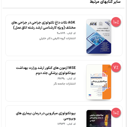
سایر کتابهای مرتبط
10%
‏ AGK نکات داغ تکنولوژی جراحی در جراحی های
مختلف (ویژه کارشناسی ارشد رشته اتاق عمل)
کد کتاب : 200789
انتشارات گروه تالیفی دکتر خلیلی
7%
MSE آزمون های کنکور ارشد وزارت بهداشت
بیوتکنولوژی پزشکی جلد دوم
کد کتاب : 197690
انتشارات جامعه نگر
10%
بیوتکنولوژی میکروبی در درمان بیماری های
ویروسی
کد کتاب : 189132