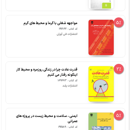
5%
مواجهه شغلی با گرما و محیط های گرم
کد کتاب : 192862
انتشارات فن آوران
2%
قدرت عادت چرا در زندگی روزمره و محیط کار
اینگونه رفتار می کنیم
کد کتاب : 189683
انتشارات رشد
5%
ایمنی ، سلامت و محیط زیست در پروژه های
عمرانی
کد کتاب : 192578