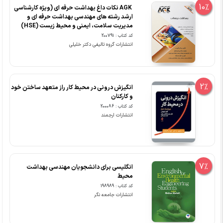
10%
‏ AGK نکات داغ بهداشت حرفه ای (ویژه کارشناسی
ارشد رشته های مهندسی بهداشت حرفه ای و
مدیریت سلامت، ایمنی و محیط زیست (HSE)
کد کتاب : 200791
انتشارات گروه تالیفی دکتر خلیلی
2%
انگیزش درونی در محیط کار راز متعهد ساختن خود
و کارکنان
کد کتاب : 200086
انتشارات ارجمند
7%
انگلیسی برای دانشجویان مهندسی بهداشت
محیط
کد کتاب : 198989
انتشارات جامعه نگر