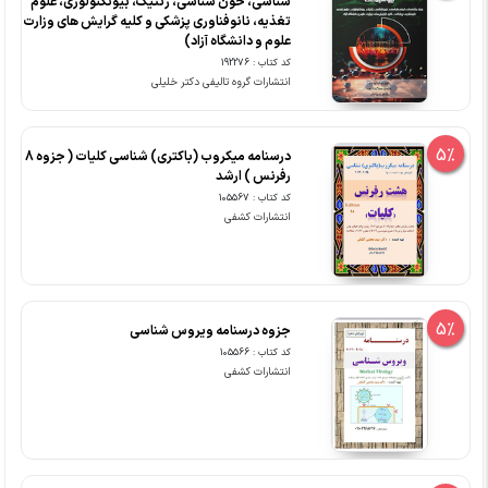
شناسی، خون شناسی، ژنتیک، بیوتکنولوژی، علوم
تغذیه، نانوفناوری پزشکی و کلیه گرایش های وزارت
علوم و دانشگاه آزاد)
کد کتاب : 192276
انتشارات گروه تالیفی دکتر خلیلی
5%
درسنامه میکروب (باکتری) شناسی کلیات ( جزوه 8
رفرنس ) ارشد
کد کتاب : 105567
انتشارات کشفی
5%
جزوه درسنامه ویروس شناسی
کد کتاب : 105566
انتشارات کشفی