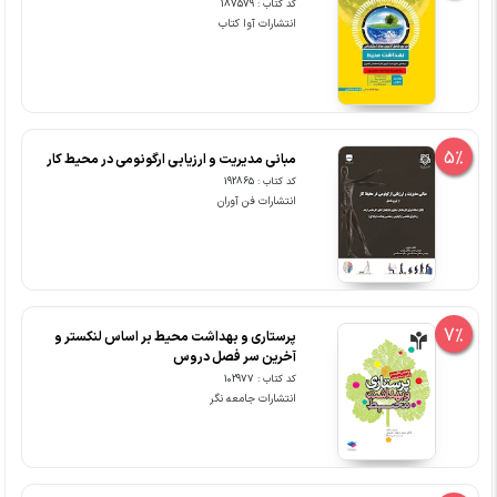
کد کتاب : 187579
انتشارات آوا کتاب
5%
مبانی مدیریت و ارزیابی ارگونومی در محیط کار
کد کتاب : 192865
انتشارات فن آوران
7%
پرستاری و بهداشت محیط بر اساس لنکستر و
آخرین سر فصل دروس
کد کتاب : 102977
انتشارات جامعه نگر