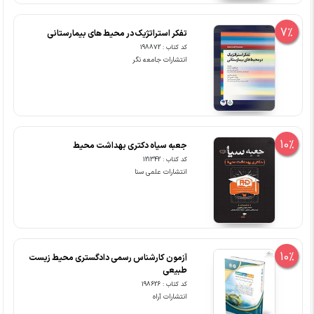
7%
تفکر استراتژیک در محیط های بیمارستانی
کد کتاب : 198872
انتشارات جامعه نگر
10%
جعبه سیاه دکتری بهداشت محیط
کد کتاب : 121342
انتشارات علمی سنا
10%
آزمون کارشناس رسمی دادگستری محیط زیست
طبیعی
کد کتاب : 198626
انتشارات آراه