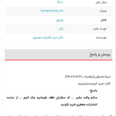
سال نشر
1400
شابک
9789643144036
قطع
وزیری
نوبت چاپ
اول
نویسنده
دکتر سید غلامرضا موسوی
پرسش و پاسخ
سیما صدیقی (دوشنبه , 1403/07/30)
کتاب خرید کردم دستم نرسید
پاسخ :
سلام وقت بخیر ... کد سفارش لطف بفرمایید چک کنیم ... از سایت
انتشارات جعفری خرید نکردید.