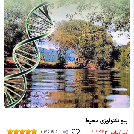
بیو تکنولوژی محیط
کد کتاب
121962
415 )
(