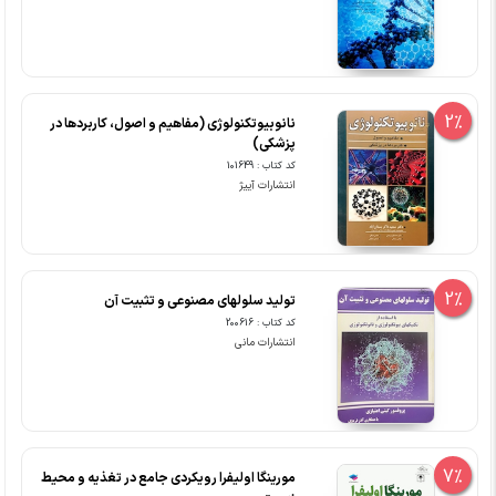
2%
نانوبیوتکنولوژی (مفاهیم و اصول، کاربردها در
پزشکی)
کد کتاب : 101649
انتشارات آییژ
2%
تولید سلولهای مصنوعی و تثبیت آن
کد کتاب : 200616
انتشارات مانی
7%
مورینگا اولیفرا رویکردی جامع در تغذیه و محیط