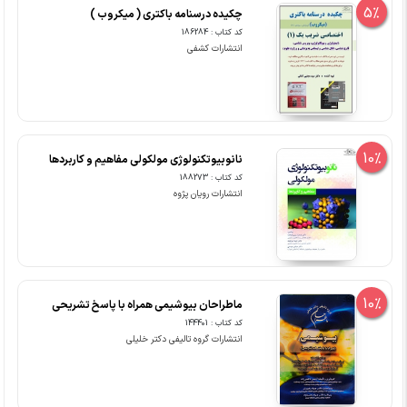
5%
چکیده درسنامه باکتری ( میکروب )
کد کتاب : 186284
انتشارات کشفی
10%
نانوبیوتکنولوژی مولکولی مفاهیم و کاربردها
کد کتاب : 188273
انتشارات رویان پژوه
10%
ماطراحان بیوشیمی همراه با پاسخ تشریحی
کد کتاب : 144401
انتشارات گروه تالیفی دکتر خلیلی