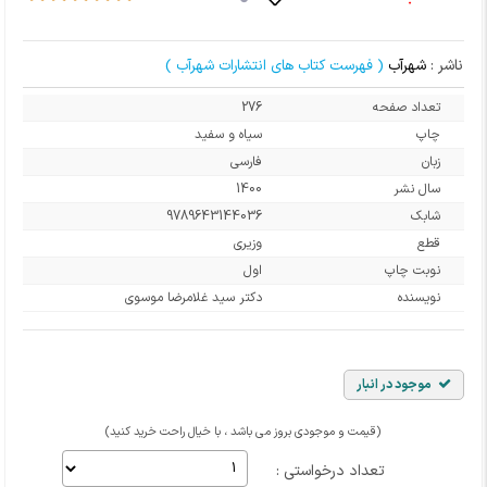
ناشر :
شهرآب
( فهرست کتاب های انتشارات شهرآب )
تعداد صفحه
276
چاپ
سیاه و سفید
زبان
فارسی
سال نشر
1400
شابک
9789643144036
قطع
وزیری
نوبت چاپ
اول
نویسنده
دکتر سید غلامرضا موسوی
موجود در انبار
(قیمت و موجودی بروز می باشد ، با خیال راحت خرید کنید)
تعداد درخواستی :