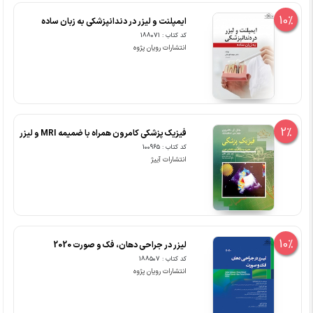
10%
ایمپلنت و لیزر در دندانپزشکی به زبان ساده
کد کتاب : 188071
انتشارات رویان پژوه
2%
فیزیک پزشکی کامرون همراه با ضمیمه MRI و لیزر
کد کتاب : 100965
انتشارات آییژ
10%
لیزر در جراحی دهان، فک و صورت 2020
کد کتاب : 188507
انتشارات رویان پژوه