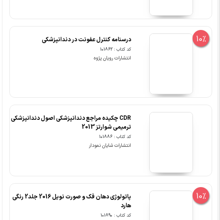
10%
درسنامه کنترل عفونت در دندانپزشکی
کد کتاب : 101862
انتشارات رویان پژوه
CDR چکیده مراجع دندانپزشکی اصول دندانپزشکی
ترمیمی شوارتز 2013
کد کتاب : 101886
انتشارات شایان نمودار
10%
پاتولوژی دهان فک و صورت نویل 2016 جلد2 رنگی
هارد
کد کتاب : 101890