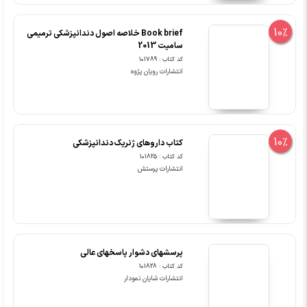
10%
Book brief خلاصه اصول دندانپزشکی ترمیمی
سامیت 2013
کد کتاب : 101789
انتشارات رویان پژوه
10%
کتاب داروهای ژنریک دندانپزشکی
کد کتاب : 101825
انتشارات پرستش
پرسشهای دشوار پاسخ‎های عالی
کد کتاب : 101828
انتشارات شایان نمودار