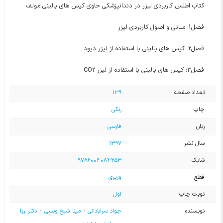
کتاب اطلس کاربردی لیزر در دندانپزشکی حاوی کیس های بالینی مولف
فصل1: مبانی و اصول کاربردی لیزر
فصل2: کیس های بالینی با استفاده از لیزر دیود
فصل3: کیس های بالینی با استفاده از لیزر CO2
تعداد صفحه
139
چاپ
رنگی
زبان
فارسی
سال نشر
1397
شابک
9786004084253
قطع
وزیری
نوبت چاپ
اول
نویسنده
جواد سرابادانی
-
مینا شیخ ویسی
-
دکتر رزا