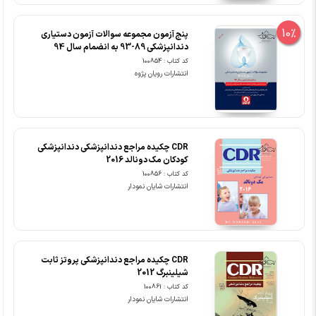
10%
پنج آزمون مجموعه سوالات آزمون دستیاری
دندانپزشکی 89-93 به انضمام سال 94
کد کتاب : 100854
انتشارات رویان پژوه
CDR چکیده مراجع دندانپزشکی دندانپزشکی
کودکان مک دونالد 2016
کد کتاب : 100856
انتشارات شایان نمودار
CDR چکیده مراجع دندانپزشکی پروتز ثابت
شیلینبرگ 2012
کد کتاب : 100861
انتشارات شایان نمودار