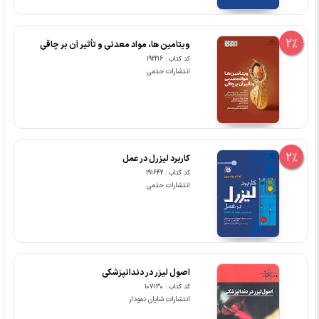
2%
ویتامین ها، مواد معدنی و تأثیر آن بر چاقی
کد کتاب : 192216
انتشارات حتمی
2%
کاربرد لیزرل در عمل
کد کتاب : 191642
انتشارات حتمی
اصول لیزر در دندانپزشکی
کد کتاب : 107130
انتشارات شایان نمودار