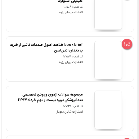
کلینیکی استوارت
کد کتاب : 101506
انتشارات رویان پژوه
10%
book brief خلاصه اصول صدمات ناشی از ضربه
به دندان اندریاسن
کد کتاب : 101507
انتشارات رویان پژوه
مجموعه سوالات آزمون ورودی تخصصی
دندانپزشکی دوره بیست و نهم خرداد 1394
کد کتاب : 101532
انتشارات شایان نمودار