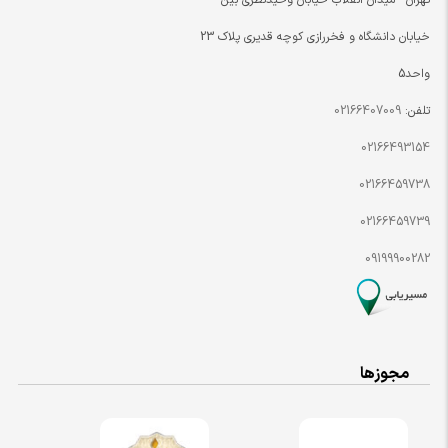
تهران - میدان انقلاب خیابان وحیدنظری بین
خیابان دانشگاه و فخررازی کوچه قدیری پلاک 23
واحد5
تلفن:
02166407009
02166493154
02166459738
02166459739
09199900282
مجوزها