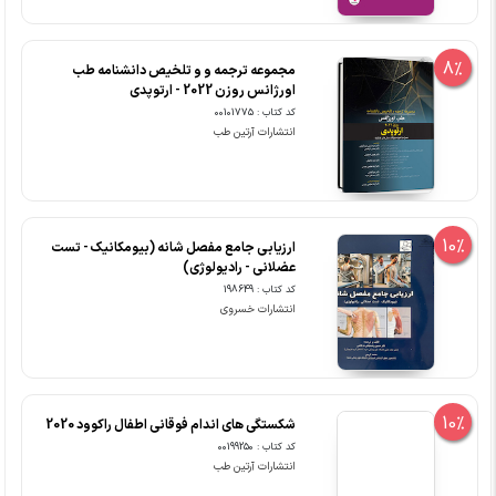
8%
مجموعه ترجمه و و تلخیص دانشنامه طب
اورژانس روزن 2022 - ارتوپدی
کد کتاب : 00101775
انتشارات آرتین طب
10%
ارزیابی جامع مفصل شانه (بیومکانیک - تست
عضلانی - رادیولوژی)
کد کتاب : 198649
انتشارات خسروی
10%
شکستگی های اندام فوقانی اطفال راکوود 2020
کد کتاب : 00199250
انتشارات آرتین طب