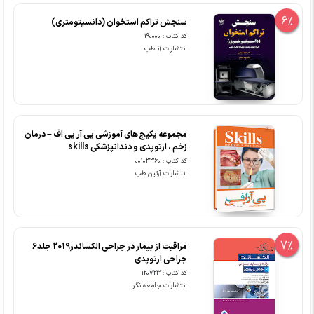
6%
سنجش تراکم استخوان (دانسیتومتری)
کد کتاب : 190000
انتشارات آناطب
مجموعه پکیج های آموزشی پی آر پی اف – درمان
زخم ، ارتوپدی و دندانپزشکی skills
کد کتاب : 00103360
انتشارات آرتین طب
7%
مراقبت از بیمار در جراحی الکساندر2019 جلد6
جراحی ارتوپدی
کد کتاب : 120723
انتشارات جامعه نگر