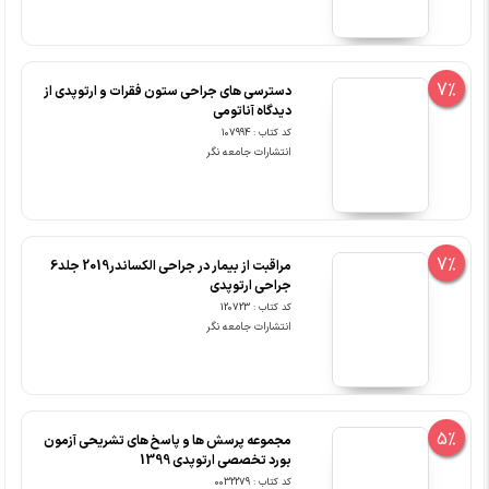
7%
دسترسی های جراحی ستون فقرات و ارتوپدی از
دیدگاه آناتومی
کد کتاب : 107994
انتشارات جامعه نگر
7%
مراقبت از بیمار در جراحی الکساندر2019 جلد6
جراحی ارتوپدی
کد کتاب : 120723
انتشارات جامعه نگر
5%
مجموعه پرسش ها و پاسخ های تشریحی آزمون
بورد تخصصی ارتوپدی 1399
کد کتاب : 0032279
انتشارات آرتین طب