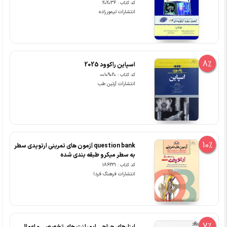
کد کتاب : 202036
انتشارات تیمورزاده
8%
اسپاین راکوود 2025
کد کتاب : 00109020
انتشارات آرتین طب
10%
question bank آزمون های تمرینی ارتوپدی سطر
به سطر میکرو طبقه بندی شده
کد کتاب : 186231
انتشارات فرهنگ فردا
7%