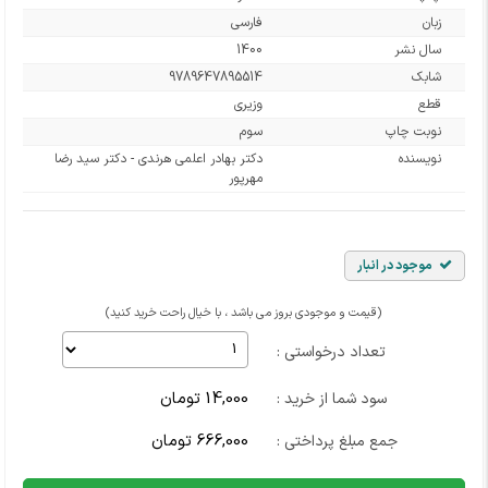
زبان
فارسی
سال نشر
1400
شابک
9789647895514
قطع
وزیری
نوبت چاپ
سوم
نویسنده
دکتر بهادر اعلمی هرندی - دکتر سید رضا
مهرپور
موجود در انبار
(قیمت و موجودی بروز می باشد ، با خیال راحت خرید کنید)
تعداد درخواستی :
14,000 تومان
سود شما از خرید :
666,000 تومان
جمع مبلغ پرداختی :