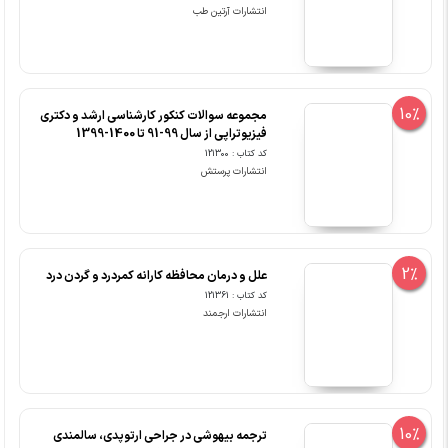
10%
مجموعه سوالات کنکور کارشناسی ارشد و دکتری
فیزیوتراپی از سال 99-91 تا 1400-1399
کد کتاب : 121300
انتشارات پرستش
2%
علل و درمان محافظه کارانه کمردرد و گردن درد
کد کتاب : 121361
انتشارات ارجمند
10%
ترجمه بیهوشی در جراحی ارتوپدی، سالمندی
جراحی جنینی، باریاتریک، تهیه اعضا و پیوند ارکان
جلد16 میلر 2020 فصول 58-60-61-63-64-65