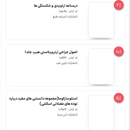
انتشارات اندیشه رفیع
10%
اصول جراحی آرتروپلاستی هیپ جلد1
کد کتاب : 105461
انتشارات آرتین طب
5%
استئوسارکوما(مجموعه دانستنی های مفید درباره
توده های عضلانی اسکلتی)
کد کتاب : 106582
انتشارات ابن سینا