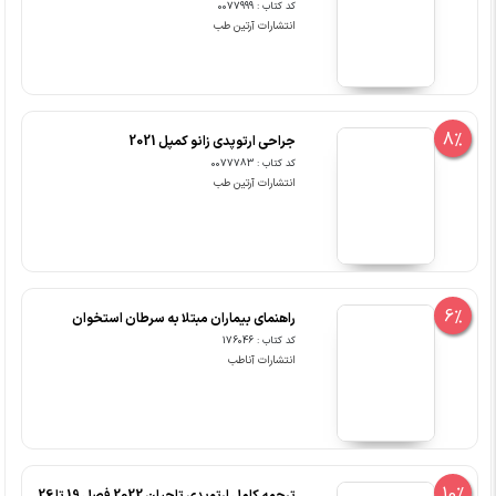
8%
جراحی ارتوپدی زانو کمپل 2021
کد کتاب : 0077783
انتشارات آرتین طب
6%
راهنمای بیماران مبتلا به سرطان استخوان
کد کتاب : 176046
انتشارات آناطب
10%
ترجمه کامل ارتوپدی تاچیان 2022 فصل 19 تا 26
جلد سوم
کد کتاب : 0074664