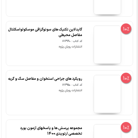
10%
گایدلاین تکنیک های سونوگرافی موسکولواسکلتال
مفاصل محیطی
کد کتاب : 186960
انتشارات رویان پژوه
10%
رویکرد های جراحی استخوان و مفاصل سگ و گربه
کد کتاب : 186950
انتشارات رویان پژوه
10%
مجموعه پرسش ها و پاسخهای آزمون بورد
تخصصی ارتوپدی 1400
کد کتاب : 0077999
انتشارات آرتین طب