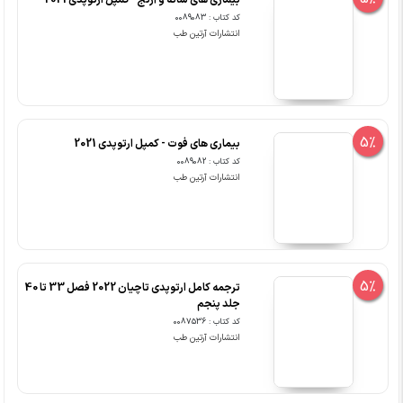
5%
بیماری های فوت - کمپل ارتوپدی 2021
کد کتاب : 0089082
انتشارات آرتین طب
5%
ترجمه کامل ارتوپدی تاچیان 2022 فصل 33 تا 40
جلد پنجم
کد کتاب : 0087536
انتشارات آرتین طب
5%
انکل - کمپل 2021