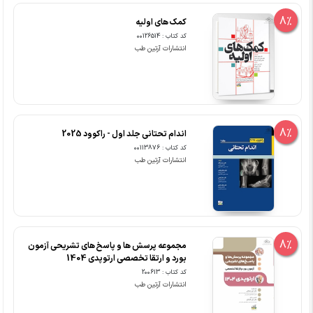
8%
کمک های اولیه
کد کتاب : 00126514
انتشارات آرتین طب
8%
اندام تحتانی جلد اول - راکوود 2025
کد کتاب : 00113876
انتشارات آرتین طب
8%
مجموعه پرسش ها و پاسخ های تشریحی آزمون
بورد و ارتقا تخصصی ارتوپدی 1404
کد کتاب : 200613
انتشارات آرتین طب