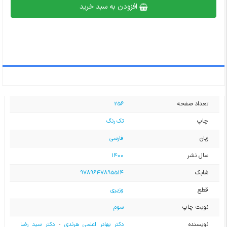
افزودن به سبد خرید
تعداد صفحه
256
چاپ
تک رنگ
زبان
فارسی
سال نشر
1400
شابک
9789647895514
قطع
وزیری
نوبت چاپ
سوم
نویسنده
دکتر بهادر اعلمی هرندی
-
دکتر سید رضا