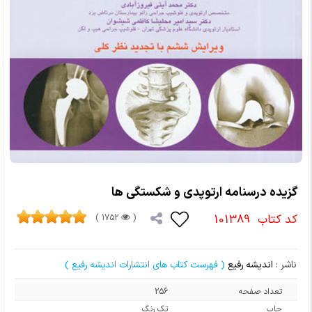
گزیده درسنامه ارتوپدی و شکستگی ها
کد کتاب
101389
1752 )
(
ناشر :
اندیشه رفیع
( فهرست کتاب های انتشارات اندیشه رفیع )
تعداد صفحه
256
چاپ
تک رنگ