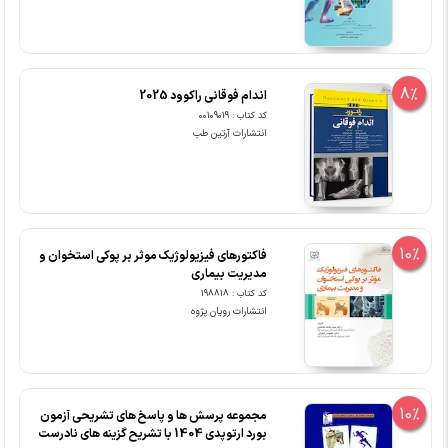
8%
اندام فوقانی راکوود 2025
کد کتاب : 00109019
انتشارات آرتین طب
10%
فاکتورهای فیزیولوژیک موثر بر پوکی استخوان و
مدیریت بیماری
کد کتاب : 198818
انتشارات رویان پژوه
10%
مجموعه پرسش ها و پاسخ های تشریحی آزمون
بورد ارتوپدی 1404 با تشریح گزینه های نادرست