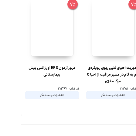
6%
7%
7
یریت احیای قلبی ریوی رویکردی
مرور آزمون ERS اورژانس پیش
بانک سوال
 به گام در مسیر مراقبت از احیا تا
بیمارستانی
مرگ مغزی
ب : 202151
کد کتاب : 202149
کد کتاب : 202130
انتشارات جامعه نگر
انتشارات جامعه نگر
ا