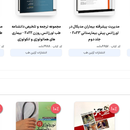
مدیریت پیشرفته بیماران مدیکال در
مجموعه ترجمه و تلخیص دانشنامه
مج
اورژانس پیش بیمارستانی 2023 -
طب اورژانس روزن 2022 - بیماری
جلد دوم
های هماتولوژی و انکولوژی
کد کتاب : 00106657
کد کتاب : 00109988
کد کتا
انتشارات آرتین طب
انتشارات آرتین طب
%
10%
10%