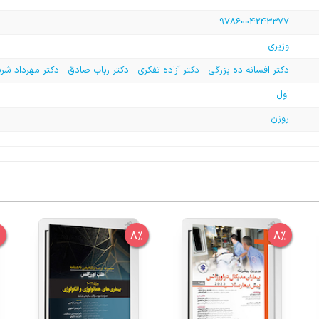
9786004243377
وزیری
دکتر افسانه ده بزرگی
-
دکتر آزاده تفکری
-
دکتر رباب صادق
-
دکتر مهرداد شر
اول
روزن
%
8%
8%