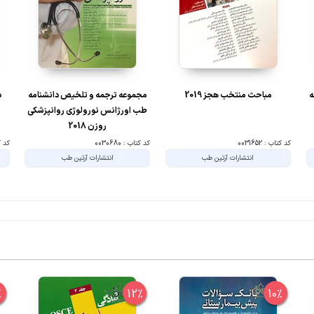
ه
مباحث منتخب هجز 2019
مجموعه ترجمه و تلخیص دانشنامه
د
طب اورژانس نورولوژی روانپزشکی
روزن 2018
کد کتاب : 0031652
کد کتاب : 0030680
کد کتا
انتشارات آرتین طب
انتشارات آرتین طب
%
12%
10%