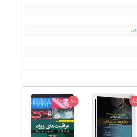
یفی
8%
8%
8