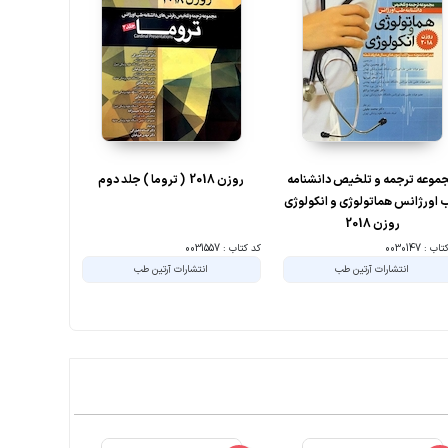
موعه ترجمه و تلخیص دانشنامه
روزن 2018 ( تروما ) جلد دوم
مجموعه ترج
اورژانس هماتولوژی و انکولوژی
طب اورژانس
روزن 2018
ب : 0030147
کد کتاب : 0031557
کد کتاب : 0030282
انتشارات آرتین طب
انتشارات آرتین طب
ان