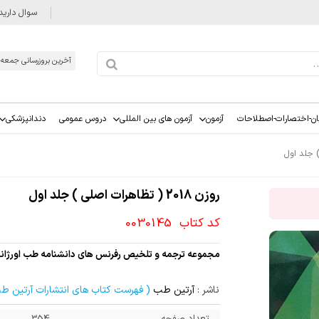
سوال دارید
آخرین بروزرسانی جمعه 1405/05/16
ان-اختصارات-اصطلاحات
آزمون
آزمون های بین المللی
دروس عمومی
دندانپزشکی
روزن 2018 ( تظاهرات اصلی ) جلد اول
کد کتاب
0030145
مجموعه ترجمه و تلخیص رفرنس های دانشنامه طب اورژا
ناشر :
آرتین طب
( فهرست کتاب های انتشارات آرتین ط