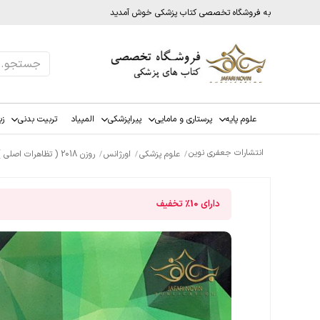
به فروشگاه تخصصی کتاب پزشکی خوش آمدید
علوم پایه
پرستاری و مامایی
پیراپزشکی
المپیاد
تربیت بدنی
زب
انتشارات جعفری نوین
علوم پزشکی
اورژانس
روزن 2018 ( تظاهرات اصلی ) جلد اول
دارای
10%
تخفیف