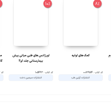
%
10%
8%
م
کمک های اولیه
اورژانس های طبی میانی پیش
مد
بیمارستانی جلد 1و2
گام
کد کتاب : 00126514
کد کتاب : 105463
کد کتا
انتشارات آرتین طب
انتشارات سیمین دخت