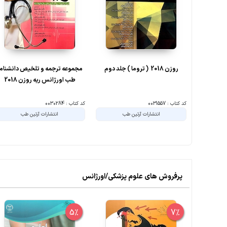
روزن 2018 ( تروما ) جلد دوم
مجموعه ترجمه و تلخیص دانشنام
طب اورژانس ریه روزن 2018
کد کتاب : 0031557
کد کتاب : 0030284
انتشارات آرتین طب
انتشارات آرتین طب
پرفروش های علوم پزشکی/اورژانس
5%
7%