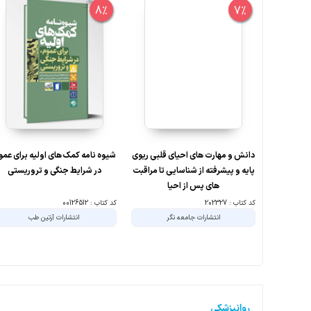
8%
7%
دانش و مهارت های احیای قلبی ریوی
شیوه نامه کمک های اولیه برای عمو
پایه و پیشرفته از شناسایی تا مراقبت
در شرایط جنگی و تروریستی
های پس از احیا
کد کتاب : 202327
کد کتاب : 00126512
انتشارات جامعه نگر
انتشارات آرتین طب
روانپزشکی