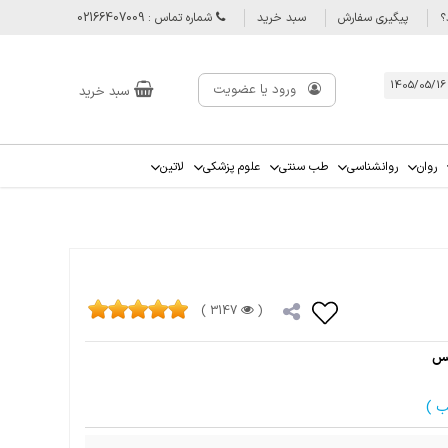
؟
پیگیری سفارش
سبد خرید
شماره تماس : 02166407009
ورود یا عضویت
سبد خرید
روان
روانشناسی
طب سنتی
علوم پزشکی
لاتین
3147 )
(
نس
ب )