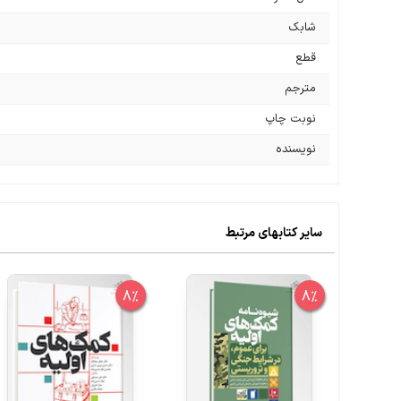
شابک
قطع
مترجم
نوبت چاپ
نویسنده
سایر کتابهای مرتبط
8%
8%