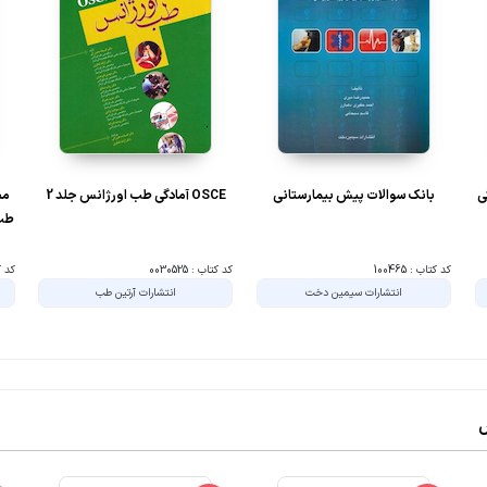
ی
بانک سوالات پیش بیمارستانی
OSCE آمادگی طب اورژانس جلد 2
مج
طب 
کد کتاب : 100465
کد کتاب : 0030525
کد کتا
انتشارات سیمین دخت
انتشارات آرتین طب