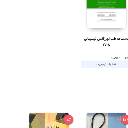
ستنامه طب اورژانس تینتینالی
2018
ب : 107964
انتشارات تیمورزاده
10%
10%
10