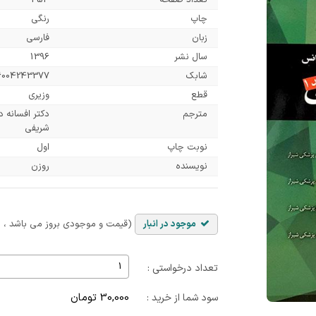
تعداد صفحه
354
چاپ
رنگی
زبان
فارسی
سال نشر
1396
شابک
6004243377
قطع
وزیری
مترجم
دکتر افسانه د
شریفی
نوبت چاپ
اول
نویسنده
روزن
موجود در انبار
(قیمت و موجودی بروز می باشد ، با
تعداد درخواستی :
30,000 تومان
سود شما از خرید :