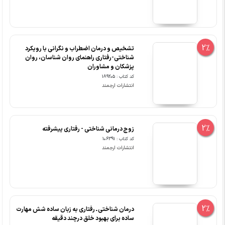
2%
تشخیص و درمان اضطراب و نگرانی با رویکرد
شناختی-رفتاری راهنمای روان شناسان، روان
پزشکان و مشاوران
کد کتاب : 189205
انتشارات ارجمند
2%
زوج درمانی شناختی - رفتاری پیشرفته
کد کتاب : 106391
انتشارات ارجمند
2%
درمان شناختی ـ رفتاری به زبان ساده شش مهارت
ساده برای بهبود خلق درچند دقیقه