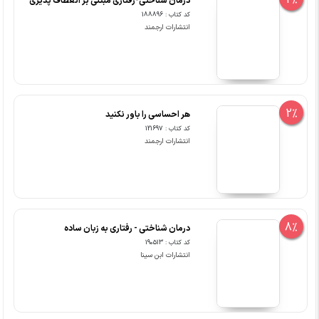
2%
درمان شناختی-رفتاری مبتنی بر انعطاف پذیری
کد کتاب : 188896
انتشارات ارجمند
2%
هر احساسی را باور نکنید
کد کتاب : 121697
انتشارات ارجمند
8%
درمان شناختی - رفتاری به زبان ساده
کد کتاب : 190513
انتشارات ابن سینا