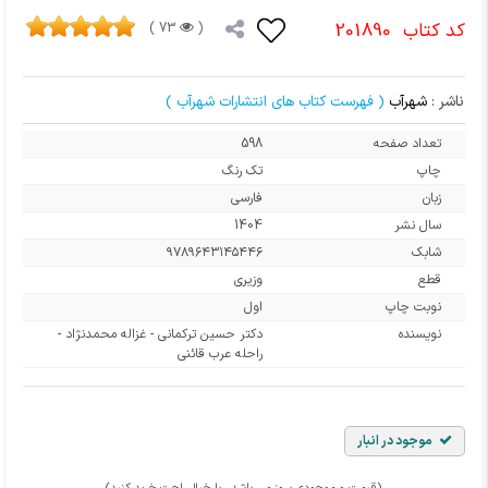
کد کتاب
201890
73 )
(
ناشر :
شهرآب
( فهرست کتاب های انتشارات شهرآب )
تعداد صفحه
598
چاپ
تک رنگ
زبان
فارسی
سال نشر
1404
شابک
۹۷۸۹۶۴۳۱۴۵۴۴۶
قطع
وزیری
نوبت چاپ
اول
نویسنده
دکتر حسین ترکمانی - غزاله محمدنژاد -
راحله عرب قائنی
موجود در انبار