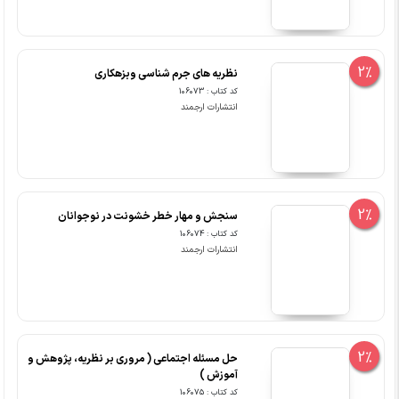
2%
نظریه های جرم شناسی وبزهکاری
کد کتاب : 106073
انتشارات ارجمند
2%
سنجش و مهار خطر خشونت در نوجوانان
کد کتاب : 106074
انتشارات ارجمند
2%
حل مسئله اجتماعی ( مروری بر نظریه، پژوهش و
آموزش )
کد کتاب : 106075