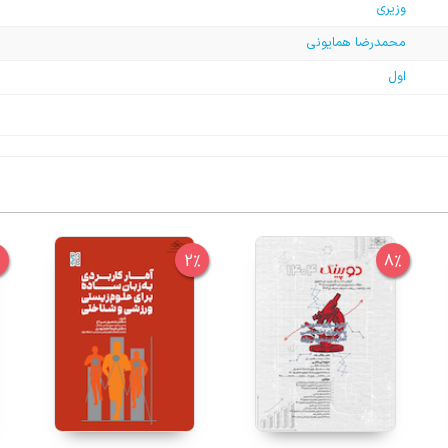
وزیری
محمدرضا همایونی
اول
%
2%
8%