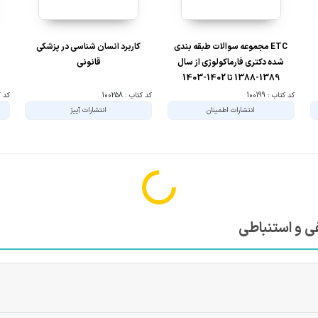
ETC مجموعه سوالات طبقه بندی
کاربرد انسان شناسی در پزشکی
شده دکتری فارماکولوژی از سال
قانونی
1389-1388 تا 1402-1403
کد کتاب : 100199
کد کتاب : 100258
کد کتا
انتشارات اطمینان
انتشارات آییژ
%
10%
10%