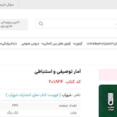
سوال دارید
آخرین بروزرسانی 
405/05/14
ان-اختصارات-اصطلاحات
آزمون
آزمون های بین المللی
دروس عمومی
دندانپزشکی
آمار توصیفی و استنباطی
کد کتاب
201864
ناشر :
شهرآب
( فهرست کتاب های انتشارات شهرآب )
تعداد صفحه
346
چاپ
تک رنگ