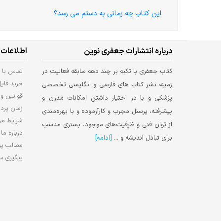
روش های تحقیق در علوم پزشکی -
دانش و مهارت های احیای قلبی ریو
کتاب دوم: تحقیقات توصیفی
پایه و پیشرفته از شناسایی تا مراقب
های پس از احیا
کد کتاب : 199345
کد کتاب : 202327
انتشارات اطمینان
انتشارات جامعه نگر
جراحی
7%
7%