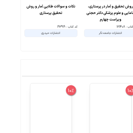
وش تحقیق و آمار در پرستاری،
نکات و سوالات طلایی آمار و روش
تجزیه و تحل
امایی و علوم پزشکی دکتر حجتی
تحقیق پرستاری
با 
ویراست چهارم
ب : 121408
کد کتاب : 193919
کد کتاب : 192696
انتشارات جامعه نگر
انتشارات حیدری
ا
10%
10%
10