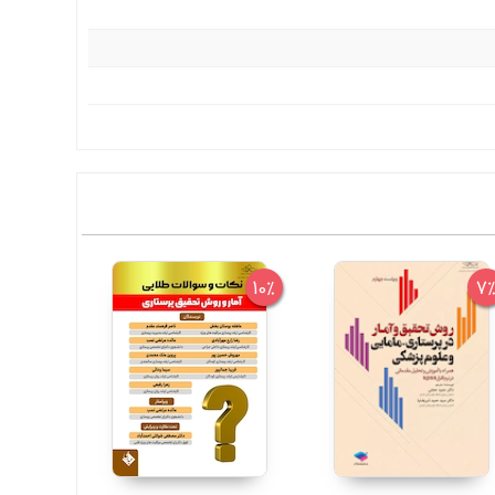
6%
10%
7