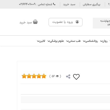
؟
پیگیری سفارش
سبد خرید
شماره تماس : 02166407009
چهارشنبه
ورود یا عضویت
سبد خرید
1
روان
روانشناسی
طب سنتی
علوم پزشکی
لاتین
56 )
(