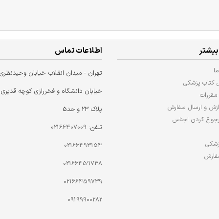
ی
تعادل بدن با آداپتوژن ها
مجموعه سوالات کنکور کارشناسی
ر
ت
ارشد و دکترای وزارت بهداشت
فیزیوتراپی از سال 92-91 تا 1404-
1403 جلد2
کد کتاب : 202315
کد کتاب : 107543
کد کتا
انتشارات اطمینان
انتشارات کتابخانه فرهنگ
%
6%
7%