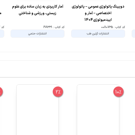
دوپینگ پاتولوژی عمومی – پاتولوژی
آمار کاربردی به زبان ساده برای علوم
ر
اختصاصی – آمار و
زیستی، ورزشی و شناختی
م
اپیدمیولوژی1404
کد کتاب : 00110735
کد کتاب : 198331
کد کتا
انتشارات آرتین طب
انتشارات حتمی
%
2%
10%