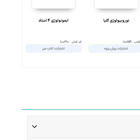
نوروبیولوژی گلیا
ایمونولوژی 4 استاد
راهنمای کارب
ب : 100259
کد کتاب : 100310
کد کتاب : 100326
انتشارات رویان پژوه
انتشارات کتاب میر
انت
10%
10%
10