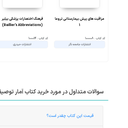
مراقبت های پیش بیمارستانی تروما
فرهنگ اختصارات پزشکی بیلیر
(Baillier's Abbreviations)
1
کد کتاب : 100008
کد کتاب : 100014
انتشارات جامعه نگر
انتشارات حیدری
کتابهای مرتبط با آمار توصیفی و استنباطی - علوم پزشکی
7%
10%