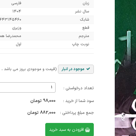
زبان
فارسی
سال نشر
1404
شابک
۹۶۴۳۱۴۵۴۶۰
قطع
وزیری
مترجم
محمدرضا هما
نوبت چاپ
اول
موجود در انبار
(قیمت و موجودی بروز می باشد ، با
تعداد درخواستی :
98,000 تومان
سود شما از خرید :
882,000 تومان
جمع مبلغ پرداختی :
افزودن به سبد خرید