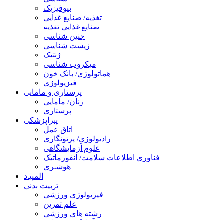
بیوفیزیک
تغذیه/ صنایع غذایی
صنایع غذایی
تغذیه
جنین شناسی
زیست شناسی
ژنتیک
میکروب شناسی
هماتولوژی/ بانک خون
فیزیولوژی
پرستاری و مامایی
زنان/ مامایی
پرستاری
پیراپزشکی
اتاق عمل
رادیولوژی/ پرتونگاری
علوم آزمایشگاهی
فناوری اطلاعات سلامت/ انفورماتیک
هوشبری
المپیاد
تربیت بدنی
فیزیولوژی ورزشی
علم تمرین
رشته های ورزشی