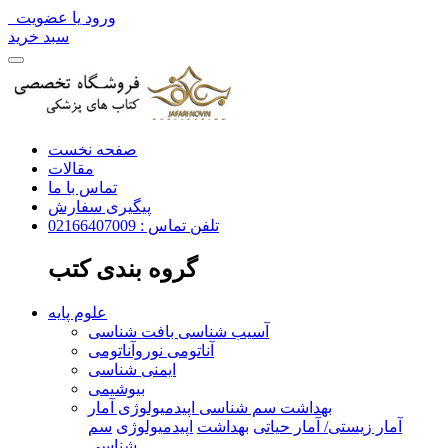
ورود یا عضویت
سبد خرید
صفحه نخست
مقالات
تماس با ما
پیگیری سفارش
تلفن تماس : 02166407009
گروه بندی کتب
علوم پایه
آسیب شناسی بافت شناسی
آناتومی نوروآناتومی
ایمنی شناسی
بیوشیمی
بهداشت سم شناسی اپیدمیولوژی آمار
آمار زیستی/ آمار حیاتی
بهداشت
اپیدمیولوژی
سم
شناسی