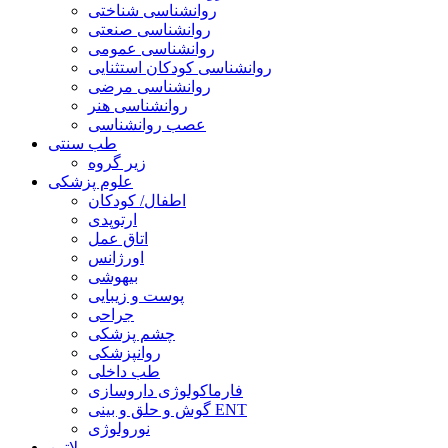
روانشناسی شناختی
روانشناسی صنعتی
روانشناسی عمومی
روانشناسی کودکان استثنایی
روانشناسی مرضی
روانشناسی هنر
عصب روانشناسی
طب سنتی
زیر گروه
علوم پزشکی
اطفال/ کودکان
ارتوپدی
اتاق عمل
اورژانس
بیهوشی
پوست و زیبایی
جراحی
چشم پزشکی
روانپزشکی
طب داخلی
فارماکولوژی داروسازی
گوش و حلق و بینی ENT
نورولوژی
لاتین