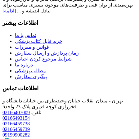
بهره‌مندی از توان فنی و ظرفیت‌های موجود، بستری مناسب برای
تبادل اندیشه و ...
[ادامه]
اطلاعات بیشتر
تماس با ما
خرید فایل کتاب پزشکی
قوانین و مقررات
زمان پردازش و ارسال سفارش
شرایط مرجوع کردن اجناس
درباره ما
مطالب پزشکی
پیگیری سفارش
اطلاعات تماس
تهران - میدان انقلاب خیابان وحیدنظری بین خیابان دانشگاه و
فخررازی کوچه قدیری پلاک 23 واحد5
تلفن:
02166407009
02166493154
02166459738
02166459739
09199900282