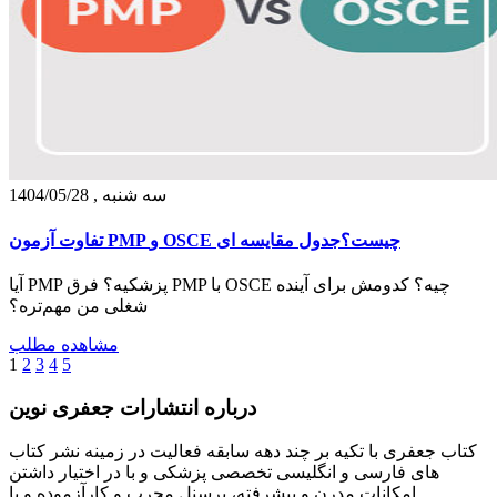
سه شنبه , 1404/05/28
تفاوت آزمون PMP و OSCE چیست؟جدول مقایسه ای
آیا PMP پزشکیه؟ فرق PMP با OSCE چیه؟ کدومش برای آینده
شغلی من مهم‌تره؟
مشاهده مطلب
1
2
3
4
5
درباره انتشارات جعفری نوین
کتاب جعفری با تکیه بر چند دهه سابقه فعالیت در زمینه نشر کتاب
های فارسی و انگلیسی تخصصی پزشکی و با در اختیار داشتن
امکانات مدرن و پیشرفته، پرسنل مجرب و کارآزموده و با