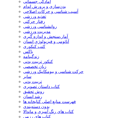
آمادگی جسمانی
بدن‌سازی و پرورش اندام
آسیب شناسی و حرکات اصلاحی
تغذیه ورزشی
رفتار حرکتی
روانشناسی ورزشی
مدیریت ورزشی
آمار،سنجش و اندازه گیری
آناتومی و فیزیولوژی انسان
کتب کنکوری
باکس
زندگینامه
کنکور تربیت بدنی
زبان تخصصی
حرکت شناسی و بیومکانیک ورزشی
سایر
تربیت بدنی
کتاب داستان تصویری
روش تحقیق
رشد انسان
فهرست منابع اصلی کتابخانه ها
بدون دسته‌بندی
کتاب های رنگ آمیزی و ماندالا
کتاب های رزمی