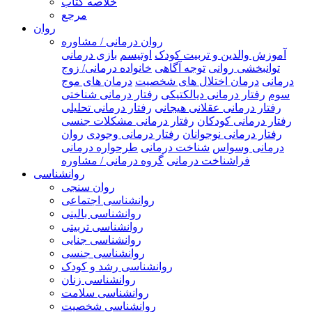
خلاصه کتاب
مرجع
روان
روان درمانی / مشاوره
آموزش والدین و تربیت کودک
اوتیسم
بازی درمانی
توانبخشی روانی
توجه آگاهی
خانواده درمانی/ زوج
درمانی
درمان اختلال های شخصیت
درمان های موج
سوم
رفتار درمانی دیالکتیکی
رفتار درمانی شناختی
رفتار درمانی عقلانی هیجانی
رفتار درمانی تحلیلی
رفتار درمانی کودکان
رفتار درمانی مشکلات جنسی
رفتار درمانی نوجوانان
رفتار درمانی وجودی
روان
درمانی وسواس
شناخت درمانی
طرحواره درمانی
فراشناخت درمانی
گروه درمانی / مشاوره
روانشناسی
روان سنجی
روانشناسی اجتماعی
روانشناسی بالینی
روانشناسی تربیتی
روانشناسی جنایی
روانشناسی جنسی
روانشناسی رشد و کودک
روانشناسی زنان
روانشناسی سلامت
روانشناسی شخصیت