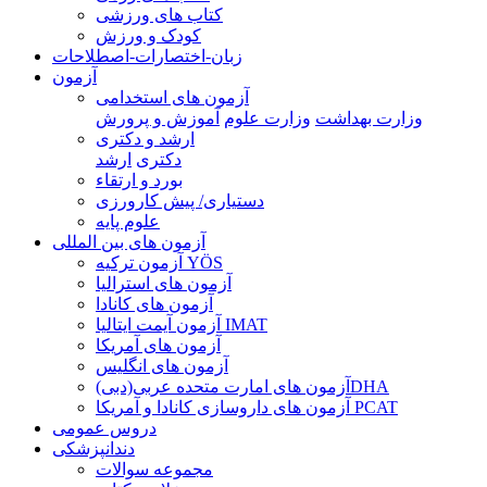
کتاب های ورزشی
کودک و ورزش
زبان-اختصارات-اصطلاحات
آزمون
آزمون های استخدامی
وزارت بهداشت
وزارت علوم
آموزش و پرورش
ارشد و دکتری
دکتری
ارشد
بورد و ارتقاء
دستیاری/ پیش کارورزی
علوم پایه
آزمون های بین المللی
آزمون تركيه YÖS
آزمون های استرالیا
آزمون های کانادا
آزمون آیمت ایتالیا IMAT
آزمون های آمریکا
آزمون های انگلیس
آزمون های امارت متحده عربی(دبی)DHA
آزمون های داروسازی کانادا و آمریکا PCAT
دروس عمومی
دندانپزشکی
مجموعه سوالات