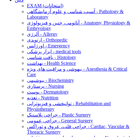
EXAM (امتحانات)
آسیب شناسی و علوم آزمایشگاهی - Pathology &
Laboratory
آناتومی، جنین و فیزیولوژی - Anatomy, Physiology &
Embryology
آلرژی - Allergy
ارتوپدی - Orthopedic
اورژانس - Emergency
ابزار پزشکی - medical tools
بافت شناسی - Histology
بهداشت - Health Science
بیهوشی و مراقبت های ویژه - Anesthesia & Critical
Care
بیوشیمی - Biochemistry
پرستاری - Nursing
پوست - Dermatology
تغذیه - Nutrition
توانبخشی و فیزیوتراپی - Rehabilitation and
Physiotherapy
جراحی پلاستیک - Plastic Surgery
جراحی عمومی - General Surgery
جراحی قلب، عروق و توراکس - Cardiac, Vascular &
Thoracic Surgery